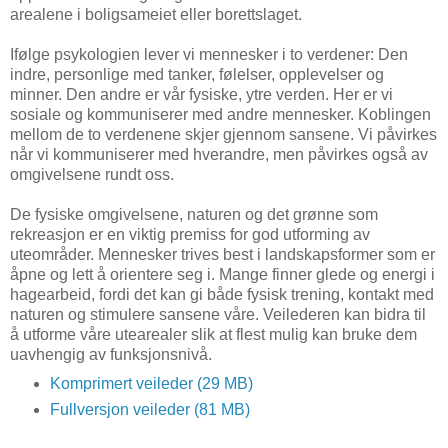
arealene i boligsameiet eller borettslaget.
Ifølge psykologien lever vi mennesker i to verdener: Den
indre, personlige med tanker, følelser, opplevelser og
minner. Den andre er vår fysiske, ytre verden. Her er vi
sosiale og kommuniserer med andre mennesker. Koblingen
mellom de to verdenene skjer gjennom sansene. Vi påvirkes
når vi kommuniserer med hverandre, men påvirkes også av
omgivelsene rundt oss.
De fysiske omgivelsene, naturen og det grønne som
rekreasjon er en viktig premiss for god utforming av
uteområder. Mennesker trives best i landskapsformer som er
åpne og lett å orientere seg i. Mange finner glede og energi i
hagearbeid, fordi det kan gi både fysisk trening, kontakt med
naturen og stimulere sansene våre. Veilederen kan bidra til
å utforme våre utearealer slik at flest mulig kan bruke dem
uavhengig av funksjonsnivå.
Komprimert veileder (29 MB)
Fullversjon veileder (81 MB)