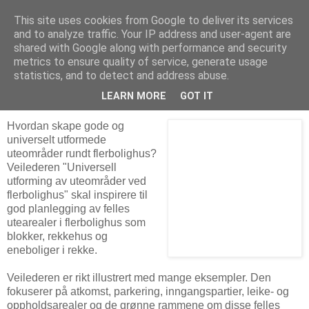
This site uses cookies from Google to deliver its services
Arkitektur & Miljøteknologi
and to analyze traffic. Your IP address and user-agent are
shared with Google along with performance and security
metrics to ensure quality of service, generate usage
statistics, and to detect and address abuse.
27 februar 2010
Universell utforming av uterom
LEARN MORE
GOT IT
Hvordan skape gode og
universelt utformede
uteområder rundt flerbolighus?
Veilederen "Universell
utforming av uteområder ved
flerbolighus" skal inspirere til
god planlegging av felles
utearealer i flerbolighus som
blokker, rekkehus og
eneboliger i rekke.
Veilederen er rikt illustrert med mange eksempler. Den
fokuserer på atkomst, parkering, inngangspartier, leike- og
oppholdsarealer og de grønne rammene om disse felles