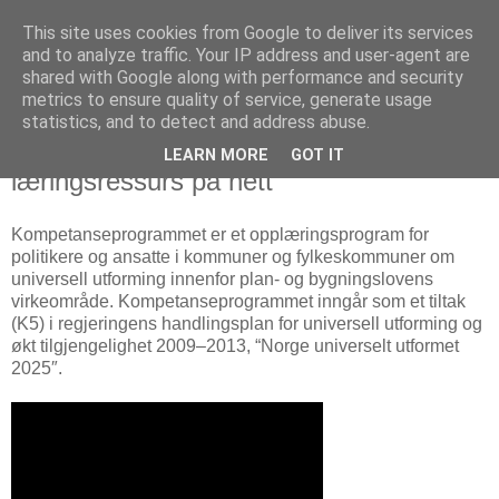
This site uses cookies from Google to deliver its services
Arkitektur & Miljøteknologi
and to analyze traffic. Your IP address and user-agent are
shared with Google along with performance and security
metrics to ensure quality of service, generate usage
statistics, and to detect and address abuse.
27 januar 2011
Universell Utforming - omfattende
LEARN MORE
GOT IT
læringsressurs på nett
Kompetanseprogrammet er et opplæringsprogram for
politikere og ansatte i kommuner og fylkeskommuner om
universell utforming innenfor plan- og bygningslovens
virkeområde. Kompetanseprogrammet inngår som et tiltak
(K5) i regjeringens handlingsplan for universell utforming og
økt tilgjengelighet 2009–2013, “Norge universelt utformet
2025″.