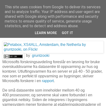
This site uses cookies from Google to deliver its services
Arkitektur & Miljøteknologi
and to analyze traffic. Your IP address and user-agent are
shared with Google along with performance and security
metrics to ensure quality of service, generate usage
statistics, and to detect and address abuse.
04 august 2011
Varm opp huset med egen serverpark
LEARN MORE
GOT IT
by
gruntzooki
Microsofts forskningsavdeling foreslår en løsning for bruke
overskuddsvarme fra datasentre til oppvarming av hus og
kontorer. Utluftingsvarmen fra en server er på 40 - 50 grader,
noe som er perfekt til oppvarming av bygninger, skriver
Microsofts forskere i en
rapport
.
De små datasentre som inneholder mellom 40 og
400 prosessorer, og serverne skal være forbundet i en
gigantisk nettsky. Siden de integreres i bygningens
varmesystem mener forskerne at etableringskostnadene vil