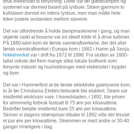
bruk elektrisitet til belysning. Dette var før glødelampen og
systemet var dermed basert på lysbuer. Strøm gjennom to
kullstaver dannet en intens lysbue, men man måtte hele
tiden justere avstanden mellom stavene.
Det var utfordrende å holde dampmaskinene i gang, og man
skjønte raskt at fossene var en ideell kilde til å drive turbiner.
På 1880-talet kom de første vannkraftverkene, der det aller
første vannkraftverket i Europa kom i 1882 i Hamn på Senja.
Nikkelverket
var i drift fra 1872 til 1886. Fra slutten av 1800-
tallet vokste det frem mange slike lokale kraftverk som
forsynte industri og husholdninger med elektrisitet i bygder
og byer.
Det var i Hammerfest at de første eklektiske gatelysene kom,
to år før Christiania Elektricitetsværk ble etablert. Strøm var
imidlertid eksklusiv vare. I hovedstaden, i 1892, ble prisen
for alminnelig forbruk fastsatt til 75 øre per kilowattime.
Bedrifter betalte imidlertid bare 25 øre per kilowattime.
Skriver vi dagens strømpriser tilbake til 1892 ville det tilsvart
et par øre per kilowattime. Strømmen er med andre or 30-40
ganger rimeligere i dag.