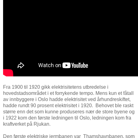
Fra 1900 til 1920 gikk elektrisitetens utbredelse i
hovedstadsområdet i et forrykende tempo. Mens kun et fåtall
av innbyggere i Oslo hadde elektrisitet ved århundreskiftet,
hadde rundt 90 prosent elektrisitet i 1920. Behovet ble raskt
større enn det som kunne produseres nær de store byene og
i 1922 kom den første ledningen til Oslo, ledningen kom fra
kraftverket på Rjukan.
Den første elektriske jermbanen var Thamshavnbanen, som