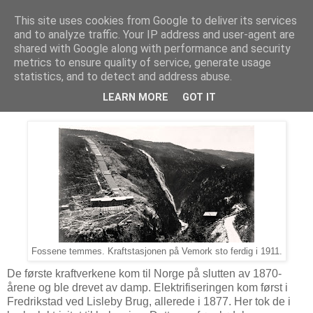
This site uses cookies from Google to deliver its services
Arkitektur & Miljøteknologi
and to analyze traffic. Your IP address and user-agent are
shared with Google along with performance and security
metrics to ensure quality of service, generate usage
statistics, and to detect and address abuse.
11 februar 2018
150 år med strøm i Norge
LEARN MORE
GOT IT
Fossene temmes. Kraftstasjonen på Vemork sto ferdig i 1911.
De første kraftverkene kom til Norge på slutten av 1870-
årene og ble drevet av damp. Elektrifiseringen kom først i
Fredrikstad ved Lisleby Brug, allerede i 1877. Her tok de i