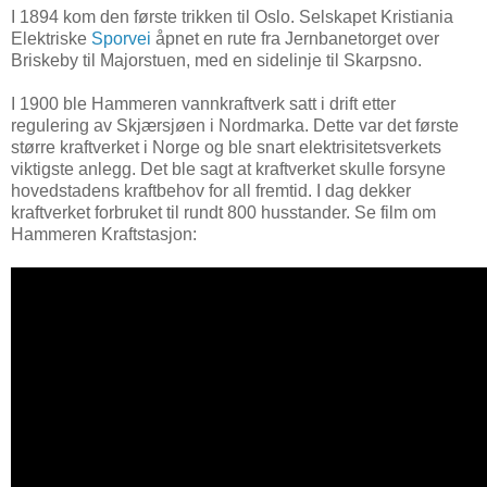
I 1894 kom den første trikken til Oslo. Selskapet Kristiania
Elektriske
Sporvei
åpnet en rute fra Jernbanetorget over
Briskeby til Majorstuen, med en sidelinje til Skarpsno.
I 1900 ble Hammeren vannkraftverk satt i drift etter
regulering av Skjærsjøen i Nordmarka. Dette var det første
større kraftverket i Norge og ble snart elektrisitetsverkets
viktigste anlegg. Det ble sagt at kraftverket skulle forsyne
hovedstadens kraftbehov for all fremtid. I dag dekker
kraftverket forbruket til rundt 800 husstander. Se film om
Hammeren Kraftstasjon: