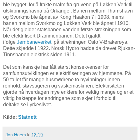
ble bygget for å frakte malm fra gruvene på Løkken Verk til
utskipningshavna på Orkanger. Banen mellom Thamshavn
og Svorkmo ble åpnet av Kong Haakon 7 i 1908, mens
banen mellom Svorkmo og Løkken Verk ble åpnet i 1910.
Når det gjelder statsbanen var den første strekningen som
ble elektrifisert Drammenbanen. Detet gjaldt,
ifølge
Jernbaneverket
, på strekningen Oslo V-Brakerøya.
Dette skjedde i 1922. Norsk Hydro hadde da drevet Rjukan-
Tinnsbanen elektrisk siden 1911.
Det som kanskje har fått størst konsekvenser for
samfunnsutviklingen er elektrifiseringen av hjemmene. På
50-tallet får mange husmødrene to nyvinninger innen
renhold: støvsugeren og vaskemaskinen. Elektrisiteten
gjorde nå hverdagen mye enklere for veldig mange og er et
viktig bakteppe for endringene som skjer i forhold til
deltakelse i yrkeslivet.
Kilde:
Statnett
Jon Hoem
kl
13:19