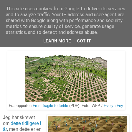
This site uses cookies from Google to deliver its services
Arkitektur & Miljøteknologi
and to analyze traffic. Your IP address and user-agent are
shared with Google along with performance and security
metrics to ensure quality of service, generate usage
statistics, and to detect and address abuse.
28 november 2024
Fra ørken til fruktbart land
LEARN MORE
GOT IT
Fra rapporten
From fragile to fertile
(PDF). Foto: WFP /
Evelyn Fey
Jeg har skrevet
om
dette tidligere i
år
, men dette er en