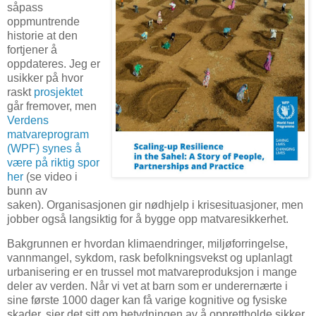
såpass
oppmuntrende
historie at den
fortjener å
oppdateres. Jeg er
usikker på hvor
raskt
prosjektet
går fremover, men
Verdens
matvareprogram
(WPF) synes å
være på riktig spor
her
(se video i
bunn av
saken). Organisasjonen gir nødhjelp i krisesituasjoner, men
jobber også langsiktig for å bygge opp matvaresikkerhet.
Bakgrunnen er hvordan klimaendringer, miljøforringelse,
vannmangel, sykdom, rask befolkningsvekst og uplanlagt
urbanisering er en trussel mot matvareproduksjon i mange
deler av verden. Når vi vet at barn som er underernærte i
sine første 1000 dager kan få varige kognitive og fysiske
skader, sier det sitt om betydningen av å opprettholde sikker