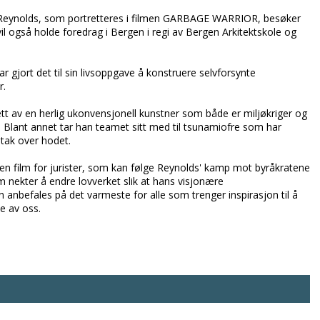
l Reynolds, som portretteres i filmen GARBAGE WARRIOR, besøker
 vil også holde foredrag i Bergen i regi av Bergen Arkitektskole og
r gjort det til sin livsoppgave å konstruere selvforsynte
r.
tt av en herlig ukonvensjonell kunstner som både er miljøkriger og
 Blant annet tar han teamet sitt med til tsunamiofre som har
 tak over hodet.
 film for jurister, som kan følge Reynolds' kamp mot byråkratene
 nekter å endre lovverket slik at hans visjonære
en anbefales på det varmeste for alle som trenger inspirasjon til å
te av oss.