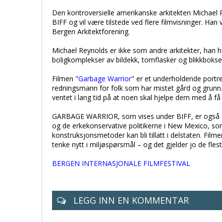
Den kontroversielle amerikanske arkitekten Michae
BIFF og vil være tilstede ved flere filmvisninger. Han
Bergen Arkitektforening.
Michael Reynolds er ikke som andre arkitekter, han ha
boligkomplekser av bildekk, tomflasker og blikkbokse
Filmen "
Garbage Warrior
" er et underholdende portre
redningsmann for folk som har mistet gård og grunn.
ventet i lang tid på at noen skal hjelpe dem med å få
GARBAGE WARRIOR, som vises under BIFF, er også en
og de erkekonservative politikerne i New Mexico, som
konstruksjonsmetoder kan bli tillatt i delstaten. Film
tenke nytt i miljøspørsmål – og det gjelder jo de fles
BERGEN INTERNASJONALE FILMFESTIVAL
LEGG INN EN KOMMENTAR