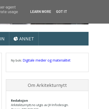
user-agent
erate usage
LEARN MORE
GOT IT
ON
ANNET
Digitale medier og materialitet
Ny bok:
Om Arkitekturnytt
Redaksjon
Arkitekturnytt.no utgis av JH Infodesign.