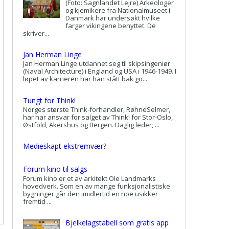
(Foto: Sagnlandet Lejre) Arkeologer
og kjemikere fra Nationalmuseet i
Danmark har undersøkt hvilke
farger vikingene benyttet. De
skriver...
Jan Herman Linge
Jan Herman Linge utdannet seg til skipsingeniør
(Naval Architecture) i England og USA i 1946-1949. I
løpet av karrieren har han stått bak go...
Tungt for Think!
Norges største Think-forhandler, RøhneSelmer,
har har ansvar for salget av Think! for Stor-Oslo,
Østfold, Akershus og Bergen. Daglig leder, ...
Medieskapt ekstremvær?
Forum kino til salgs
Forum kino er et av arkitekt Ole Landmarks
hovedverk. Som en av mange funksjonalistiske
bygninger går den imidlertid en noe usikker
fremtid ...
Bjelkelagstabell som gratis app