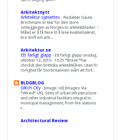
Arkitektnytt
Arkitektur sjøsettes
-
Redaktør Gaute
Brochmann er klar for den store
omleggingen av Norges to arkitektblader: –
Målet er å få flere til å lese kvalitetssikret,
bra stoff om arki...
Arkitektur.se
Ett farligt glapp
-
Ett farligt glapp onsdag,
oktober 12, 2016 - 10:25 *Brexit *har
chockat den brittiska arkitektkåren. Utan fri
rörlighet får Storbritannien svårt att fort...
BLDGBLOG
Glitch City
-
[image: oil] [Images: Via
*Wired* UK]. Sites of urban infrastructure
and other industrial facilities integral to
municipal management, from fire stations
t...
Architectural Review
-