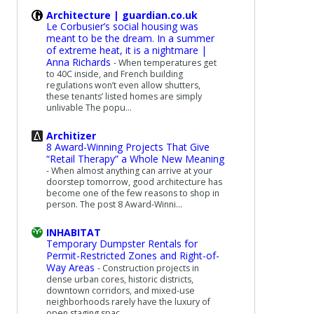
Architecture | guardian.co.uk
Le Corbusier’s social housing was
meant to be the dream. In a summer
of extreme heat, it is a nightmare |
Anna Richards
-
When temperatures get
to 40C inside, and French building
regulations won’t even allow shutters,
these tenants’ listed homes are simply
unlivable The popu...
Architizer
8 Award-Winning Projects That Give
“Retail Therapy” a Whole New Meaning
-
When almost anything can arrive at your
doorstep tomorrow, good architecture has
become one of the few reasons to shop in
person. The post 8 Award-Winni...
INHABITAT
Temporary Dumpster Rentals for
Permit-Restricted Zones and Right-of-
Way Areas
-
Construction projects in
dense urban cores, historic districts,
downtown corridors, and mixed-use
neighborhoods rarely have the luxury of
open staging spac...