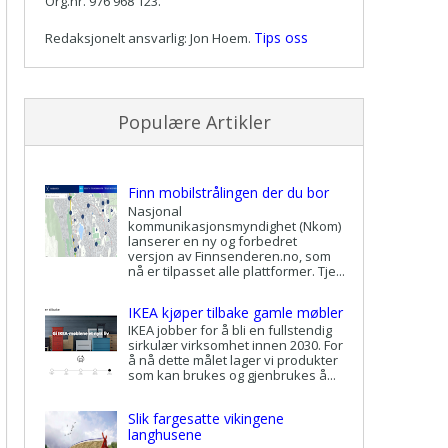
Org.nr. 976 968 123.
Tips oss
Redaksjonelt ansvarlig: Jon Hoem.
Populære Artikler
Finn mobilstrålingen der du bor
Nasjonal
kommunikasjonsmyndighet (Nkom)
lanserer en ny og forbedret
versjon av Finnsenderen.no, som
nå er tilpasset alle plattformer. Tje...
IKEA kjøper tilbake gamle møbler
IKEA jobber for å bli en fullstendig
sirkulær virksomhet innen 2030. For
å nå dette målet lager vi produkter
som kan brukes og gjenbrukes å...
Slik fargesatte vikingene
langhusene