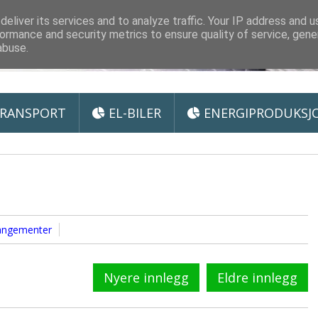
 Miljøteknologi
eliver its services and to analyze traffic. Your IP address and 
ormance and security metrics to ensure quality of service, gen
abuse.
RANSPORT
EL-BILER
ENERGIPRODUKSJ
angementer
Nyere innlegg
Eldre innlegg