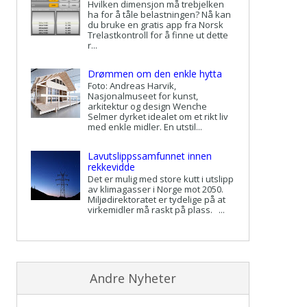
Hvilken dimensjon må trebjelken
ha for å tåle belastningen? Nå kan
du bruke en gratis app fra Norsk
Trelastkontroll for å finne ut dette
r...
Drømmen om den enkle hytta
Foto: Andreas Harvik,
Nasjonalmuseet for kunst,
arkitektur og design Wenche
Selmer dyrket idealet om et rikt liv
med enkle midler. En utstil...
Lavutslippssamfunnet innen
rekkevidde
Det er mulig med store kutt i utslipp
av klimagasser i Norge mot 2050.
Miljødirektoratet er tydelige på at
virkemidler må raskt på plass. ...
Andre Nyheter