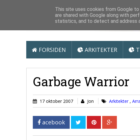
Arkitektur &
This site uses cookies from Google to d
are shared with Google along with perf
statistics, and to detect and address 
FORSIDEN
ARKITEKTER
T
Garbage Warrior
17 oktober 2007
Jon
Arkitekter
,
Arr
acebook