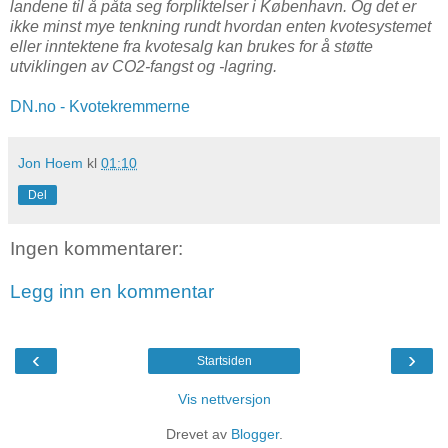
landene til å påta seg forpliktelser i København. Og det er
ikke minst mye tenkning rundt hvordan enten kvotesystemet
eller inntektene fra kvotesalg kan brukes for å støtte
utviklingen av CO2-fangst og -lagring.
DN.no - Kvotekremmerne
Jon Hoem
kl
01:10
Del
Ingen kommentarer:
Legg inn en kommentar
‹
›
Startsiden
Vis nettversjon
Drevet av
Blogger
.