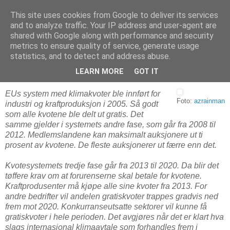
This site uses cookies from Google to deliver its services
Arkitektur & Miljøteknologi
and to analyze traffic. Your IP address and user-agent are
shared with Google along with performance and security
metrics to ensure quality of service, generate usage
statistics, and to detect and address abuse.
22 juli 2008
Store penger i klimakvoter
LEARN MORE
GOT IT
EUs system med klimakvoter ble innført for
Foto:
azrainman
industri og kraftproduksjon i 2005. Så godt
som alle kvotene ble delt ut gratis. Det
samme gjelder i systemets andre fase, som går fra 2008 til
2012. Medlemslandene kan maksimalt auksjonere ut ti
prosent av kvotene. De fleste auksjonerer ut færre enn det.
Kvotesystemets tredje fase går fra 2013 til 2020. Da blir det
tøffere krav om at forurenserne skal betale for kvotene.
Kraftprodusenter må kjøpe alle sine kvoter fra 2013. For
andre bedrifter vil andelen gratiskvoter trappes gradvis ned
frem mot 2020. Konkurranseutsatte sektorer vil kunne få
gratiskvoter i hele perioden. Det avgjøres når det er klart hva
slags internasjonal klimaavtale som forhandles frem i