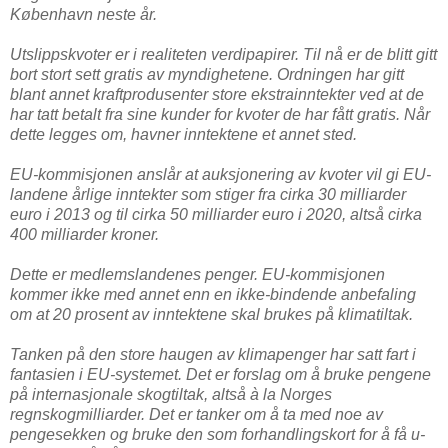
København neste år.
Utslippskvoter er i realiteten verdipapirer. Til nå er de blitt gitt
bort stort sett gratis av myndighetene. Ordningen har gitt
blant annet kraftprodusenter store ekstrainntekter ved at de
har tatt betalt fra sine kunder for kvoter de har fått gratis. Når
dette legges om, havner inntektene et annet sted.
EU-kommisjonen anslår at auksjonering av kvoter vil gi EU-
landene årlige inntekter som stiger fra cirka 30 milliarder
euro i 2013 og til cirka 50 milliarder euro i 2020, altså cirka
400 milliarder kroner.
Dette er medlemslandenes penger. EU-kommisjonen
kommer ikke med annet enn en ikke-bindende anbefaling
om at 20 prosent av inntektene skal brukes på klimatiltak.
Tanken på den store haugen av klimapenger har satt fart i
fantasien i EU-systemet. Det er forslag om å bruke pengene
på internasjonale skogtiltak, altså à la Norges
regnskogmilliarder. Det er tanker om å ta med noe av
pengesekken og bruke den som forhandlingskort for å få u-