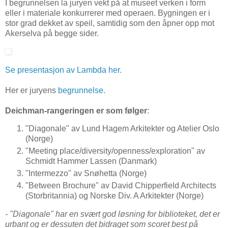
I begrunnelsen la juryen vekt på at museet verken i form
eller i materiale konkurrerer med operaen. Bygningen er i
stor grad dekket av speil, samtidig som den åpner opp mot
Akerselva på begge sider.
Se presentasjon av Lambda her.
Her er juryens
begrunnelse
.
Deichman-rangeringen er som følger
:
"Diagonale" av Lund Hagem Arkitekter og Atelier Oslo
(Norge)
"Meeting place/diversity/openness/exploration" av
Schmidt Hammer Lassen (Danmark)
"Intermezzo" av Snøhetta (Norge)
"Between Brochure" av David Chipperfield Architects
(Storbritannia) og Norske Div. A Arkitekter (Norge)
- "Diagonale" har en svært god løsning for biblioteket, det er
urbant og er dessuten det bidraget som scoret best på