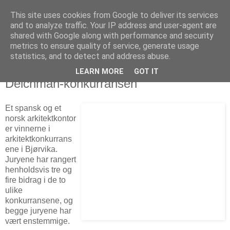
This site uses cookies from Google to deliver its services
Arkitektur & Miljøteknologi
and to analyze traffic. Your IP address and user-agent are
shared with Google along with performance and security
metrics to ensure quality of service, generate usage
statistics, and to detect and address abuse.
27 mars 2009
Spansk og norsk vinner i Munch- og
LEARN MORE
GOT IT
Deichman-konkurransen
Et spansk og et
norsk arkitektkontor
er vinnerne i
arkitektkonkurrans
ene i Bjørvika.
Juryene har rangert
henholdsvis tre og
fire bidrag i de to
ulike
konkurransene, og
begge juryene har
vært enstemmige.