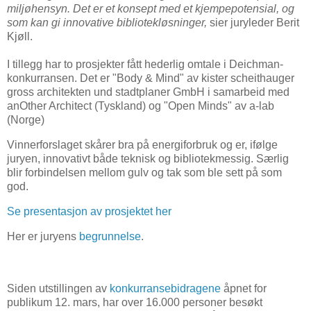
miljøhensyn. Det er et konsept med et kjempepotensial, og
som kan gi innovative bibliotekløsninger,
sier juryleder Berit
Kjøll.
I tillegg har to prosjekter fått hederlig omtale i Deichman-
konkurransen. Det er "Body & Mind" av kister scheithauger
gross architekten und stadtplaner GmbH i samarbeid med
anOther Architect (Tyskland) og "Open Minds" av a-lab
(Norge)
Vinnerforslaget skårer bra på energiforbruk og er, ifølge
juryen, innovativt både teknisk og bibliotekmessig. Særlig
blir forbindelsen mellom gulv og tak som ble sett på som
god.
Se presentasjon av prosjektet her
Her er juryens
begrunnelse
.
Siden utstillingen av
konkurransebidragene
åpnet for
publikum 12. mars, har over 16.000 personer besøkt