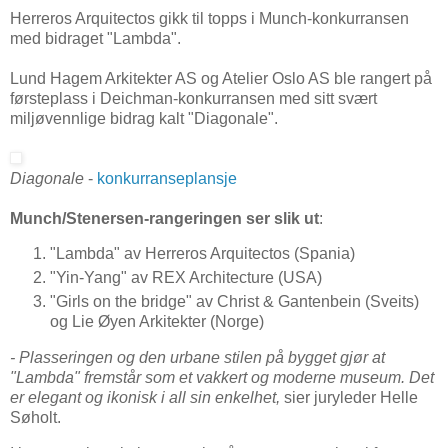
Herreros Arquitectos gikk til topps i Munch-konkurransen
med bidraget "Lambda".
Lund Hagem Arkitekter AS og Atelier Oslo AS ble rangert på
førsteplass i Deichman-konkurransen med sitt svært
miljøvennlige bidrag kalt "Diagonale".
Diagonale
-
konkurranseplansje
Munch/Stenersen-rangeringen ser slik ut
:
"Lambda" av Herreros Arquitectos (Spania)
"Yin-Yang" av REX Architecture (USA)
"Girls on the bridge" av Christ & Gantenbein (Sveits)
og Lie Øyen Arkitekter (Norge)
- Plasseringen og den urbane stilen på bygget gjør at
"Lambda" fremstår som et vakkert og moderne museum. Det
er elegant og ikonisk i all sin enkelhet,
sier juryleder Helle
Søholt.