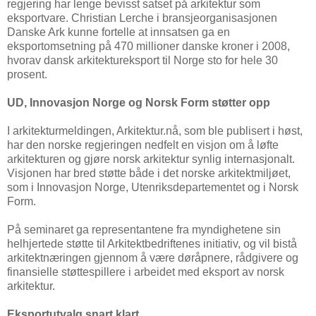
regjering har lenge bevisst satset på arkitektur som
eksportvare. Christian Lerche i bransjeorganisasjonen
Danske Ark kunne fortelle at innsatsen ga en
eksportomsetning på 470 millioner danske kroner i 2008,
hvorav dansk arkitektureksport til Norge sto for hele 30
prosent.
UD, Innovasjon Norge og Norsk Form støtter opp
I arkitekturmeldingen, Arkitektur.nå, som ble publisert i høst,
har den norske regjeringen nedfelt en visjon om å løfte
arkitekturen og gjøre norsk arkitektur synlig internasjonalt.
Visjonen har bred støtte både i det norske arkitektmiljøet,
som i Innovasjon Norge, Utenriksdepartementet og i Norsk
Form.
På seminaret ga representantene fra myndighetene sin
helhjertede støtte til Arkitektbedriftenes initiativ, og vil bistå
arkitektnæringen gjennom å være døråpnere, rådgivere og
finansielle støttespillere i arbeidet med eksport av norsk
arkitektur.
Eksportutvalg snart klart