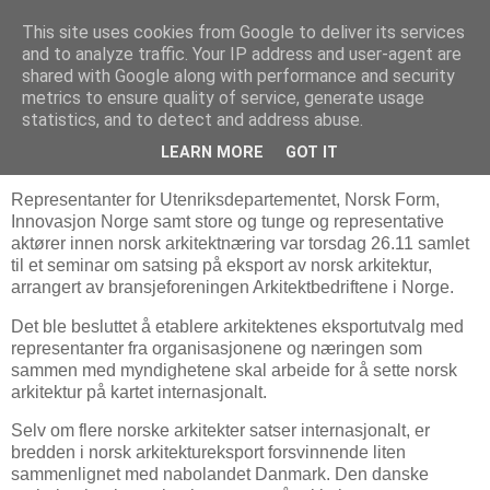
This site uses cookies from Google to deliver its services
Arkitektur & Miljøteknologi
and to analyze traffic. Your IP address and user-agent are
shared with Google along with performance and security
metrics to ensure quality of service, generate usage
statistics, and to detect and address abuse.
08 desember 2009
Ønsker å eksportere norsk arkitektur
LEARN MORE
GOT IT
Representanter for Utenriksdepartementet, Norsk Form,
Innovasjon Norge samt store og tunge og representative
aktører innen norsk arkitektnæring var torsdag 26.11 samlet
til et seminar om satsing på eksport av norsk arkitektur,
arrangert av bransjeforeningen Arkitektbedriftene i Norge.
Det ble besluttet å etablere arkitektenes eksportutvalg med
representanter fra organisasjonene og næringen som
sammen med myndighetene skal arbeide for å sette norsk
arkitektur på kartet internasjonalt.
Selv om flere norske arkitekter satser internasjonalt, er
bredden i norsk arkitektureksport forsvinnende liten
sammenlignet med nabolandet Danmark. Den danske