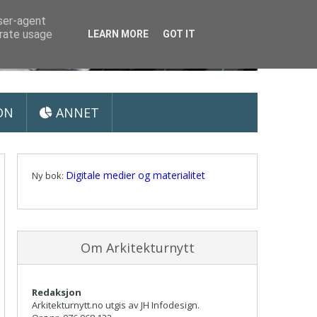
user-agent
erate usage
LEARN MORE
GOT IT
ON
ANNET
Digitale medier og materialitet
Ny bok:
Om Arkitekturnytt
Redaksjon
Arkitekturnytt.no utgis av JH Infodesign.