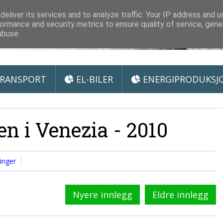
 Miljøteknologi
eliver its services and to analyze traffic. Your IP address and 
ormance and security metrics to ensure quality of service, gen
abuse.
RANSPORT
EL-BILER
ENERGIPRODUKSJ
n i Venezia - 2010
linger
Nyere innlegg
Eldre innlegg