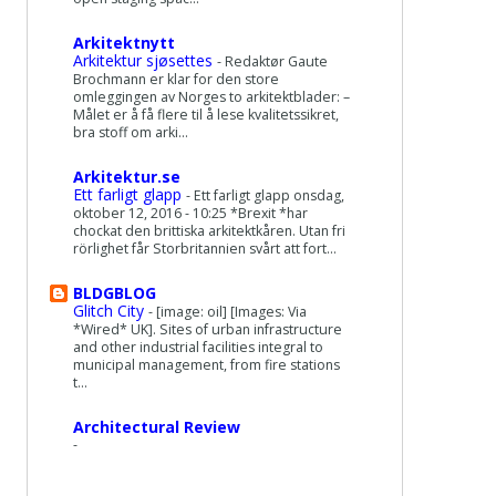
Arkitektnytt
Arkitektur sjøsettes
-
Redaktør Gaute
Brochmann er klar for den store
omleggingen av Norges to arkitektblader: –
Målet er å få flere til å lese kvalitetssikret,
bra stoff om arki...
Arkitektur.se
Ett farligt glapp
-
Ett farligt glapp onsdag,
oktober 12, 2016 - 10:25 *Brexit *har
chockat den brittiska arkitektkåren. Utan fri
rörlighet får Storbritannien svårt att fort...
BLDGBLOG
Glitch City
-
[image: oil] [Images: Via
*Wired* UK]. Sites of urban infrastructure
and other industrial facilities integral to
municipal management, from fire stations
t...
Architectural Review
-