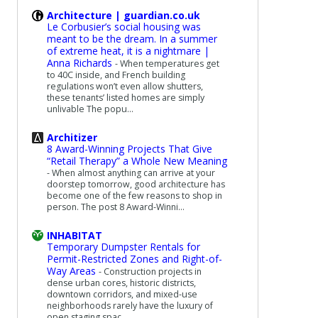
Architecture | guardian.co.uk
Le Corbusier’s social housing was
meant to be the dream. In a summer
of extreme heat, it is a nightmare |
Anna Richards
-
When temperatures get
to 40C inside, and French building
regulations won’t even allow shutters,
these tenants’ listed homes are simply
unlivable The popu...
Architizer
8 Award-Winning Projects That Give
“Retail Therapy” a Whole New Meaning
-
When almost anything can arrive at your
doorstep tomorrow, good architecture has
become one of the few reasons to shop in
person. The post 8 Award-Winni...
INHABITAT
Temporary Dumpster Rentals for
Permit-Restricted Zones and Right-of-
Way Areas
-
Construction projects in
dense urban cores, historic districts,
downtown corridors, and mixed-use
neighborhoods rarely have the luxury of
open staging spac...