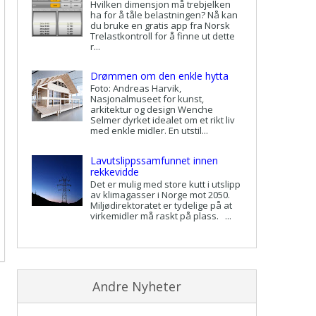
Hvilken dimensjon må trebjelken
ha for å tåle belastningen? Nå kan
du bruke en gratis app fra Norsk
Trelastkontroll for å finne ut dette
r...
Drømmen om den enkle hytta
Foto: Andreas Harvik,
Nasjonalmuseet for kunst,
arkitektur og design Wenche
Selmer dyrket idealet om et rikt liv
med enkle midler. En utstil...
Lavutslippssamfunnet innen
rekkevidde
Det er mulig med store kutt i utslipp
av klimagasser i Norge mot 2050.
Miljødirektoratet er tydelige på at
virkemidler må raskt på plass. ...
Andre Nyheter