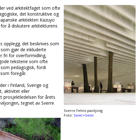
er ved arkitektfaget som ofte
dagogiske, det konstruktive og
 japanske arkitekten Kazuyo
for å diskutere arkitekturens
as opplegg. det beskrives som
 som gjør de inkluderte
r fri for overformidling,
e gode tekstene som ofte
l som pedagogisk, fordi
a som foregår.
er i Finland, Sverige og
 aktivitet eller
 prosjektledelsen for årets
aviljongen, tegnet av Sverre
Sverre Fehns paviljong
Foto:
Seier+Seier