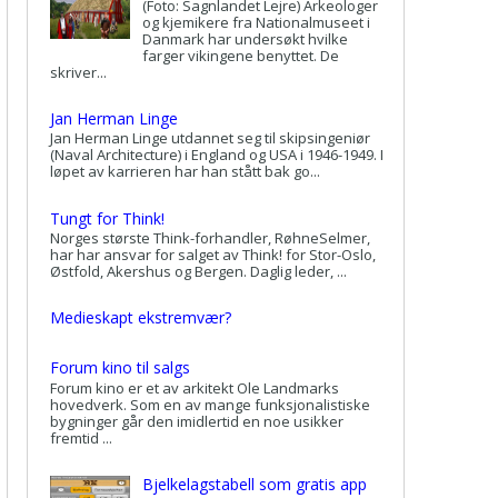
(Foto: Sagnlandet Lejre) Arkeologer
og kjemikere fra Nationalmuseet i
Danmark har undersøkt hvilke
farger vikingene benyttet. De
skriver...
Jan Herman Linge
Jan Herman Linge utdannet seg til skipsingeniør
(Naval Architecture) i England og USA i 1946-1949. I
løpet av karrieren har han stått bak go...
Tungt for Think!
Norges største Think-forhandler, RøhneSelmer,
har har ansvar for salget av Think! for Stor-Oslo,
Østfold, Akershus og Bergen. Daglig leder, ...
Medieskapt ekstremvær?
Forum kino til salgs
Forum kino er et av arkitekt Ole Landmarks
hovedverk. Som en av mange funksjonalistiske
bygninger går den imidlertid en noe usikker
fremtid ...
Bjelkelagstabell som gratis app