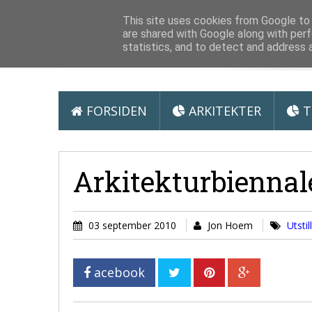
Arkitektur &
This site uses cookies from Google to d
are shared with Google along with perf
statistics, and to detect and address 
FORSIDEN
ARKITEKTER
T
Arkitekturbiennale
03 september 2010
Jon Hoem
Utstil
acebook