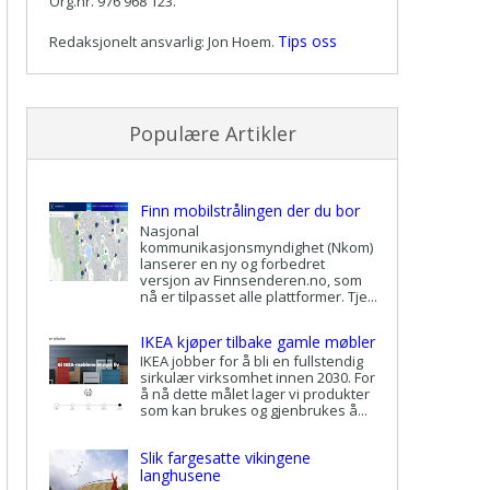
Org.nr. 976 968 123.
Tips oss
Redaksjonelt ansvarlig: Jon Hoem.
Populære Artikler
Finn mobilstrålingen der du bor
Nasjonal
kommunikasjonsmyndighet (Nkom)
lanserer en ny og forbedret
versjon av Finnsenderen.no, som
nå er tilpasset alle plattformer. Tje...
IKEA kjøper tilbake gamle møbler
IKEA jobber for å bli en fullstendig
sirkulær virksomhet innen 2030. For
å nå dette målet lager vi produkter
som kan brukes og gjenbrukes å...
Slik fargesatte vikingene
langhusene