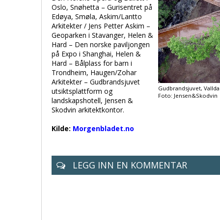
Oslo, Snøhetta – Gurisentret på
Edøya, Smøla, Askim/Lantto
Arkitekter / Jens Petter Askim –
Geoparken i Stavanger, Helen &
Hard – Den norske paviljongen
på Expo i Shanghai, Helen &
Hard – Bålplass for barn i
Trondheim, Haugen/Zohar
Arkitekter – Gudbrandsjuvet
Gudbrandsjuvet, Valldal
utsiktsplattform og
Foto: Jensen&Skodvin
landskapshotell, Jensen &
Skodvin arkitektkontor.
Kilde:
Morgenbladet.no
LEGG INN EN KOMMENTAR