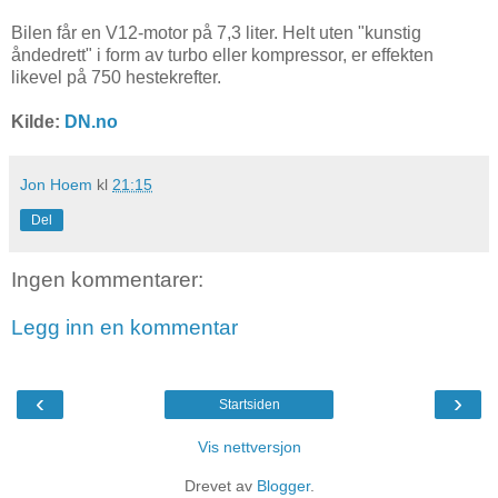
Bilen får en V12-motor på 7,3 liter. Helt uten "kunstig
åndedrett" i form av turbo eller kompressor, er effekten
likevel på 750 hestekrefter.
Kilde:
DN.no
Jon Hoem
kl
21:15
Del
Ingen kommentarer:
Legg inn en kommentar
‹
›
Startsiden
Vis nettversjon
Drevet av
Blogger
.