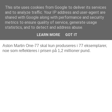
This site uses cookies from Google to deliver its services
Arkitektur & Miljøteknologi
and to analyze traffic. Your IP address and user-agent are
shared with Google along with performance and security
metrics to ensure quality of service, generate usage
statistics, and to detect and address abuse.
22 september 2010
Aston Martin One-77
LEARN MORE
GOT IT
Aston Martin One-77 skal kun produseres i 77 eksemplarer,
noe som reflekteres i prisen på 1,2 millioner pund.