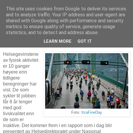
This site uses cookies from Google to deliver its services
Arkitektur & Miljøteknologi
and to analyze traffic. Your IP address and user-agent are
shared with Google along with performance and security
metrics to ensure quality of service, generate usage
statistics, and to detect and address abuse.
19 oktober 2010
Sykling til jobben svært positivt for helsa
LEARN MORE
GOT IT
Helsegevinstene
av fysisk aktivitet
er 10 ganger
høyere enn
tidligere
beregninger har
vist. De som
sykler til jobben
får 8 år lenger
med god
Foto:
ItzaFineDay
livskvalitet enn
de som er
inaktive. Det kommer frem i en rapport som i dag blir
presentert av Helsedirektoratet under Nasjonal