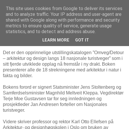
This site uses cookies from Google to deliver its services
Arkitektur & Miljøteknologi
and to analyze traffic. Your IP address and user-agent are
shared with Google along with performance and security
metrics to ensure quality of service, generate usage
statistics, and to detect and address abuse.
25 november 2010
Nasjonale turistveger til salgs
LEARN MORE
GOT IT
Det er den opprinnelige utstillingskatalogen ”Omveg/Detour
– arkitektur og design langs 18 nasjonale turistveger” som i
sitt fjerde utviklede opplag nå fremstår i ny drakt. Boken
presenterer alle de 18 strekningene med arkitektur i natur i
fakta og bilder.
Bokens forord er signert Statsminister Jens Stoltenberg og
Samferdselsminister Magnhild Meltveit Kleppa. Vegdirektør
Terje Moe Gustavsen tar for seg innledningen og
prosjektleder Jan Andresen forteller om Nasjonales
turistveger.
Videre skriver professor og rektor Karl Otto Ellefsen på
Arkitektur- og designhøgskolen i Oslo om bruken av