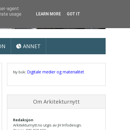
user-agent
erate usage
LEARN MORE
GOT IT
ON
ANNET
Digitale medier og materialitet
Ny bok:
Om Arkitekturnytt
Redaksjon
Arkitekturnytt.no utgis av JH Infodesign.