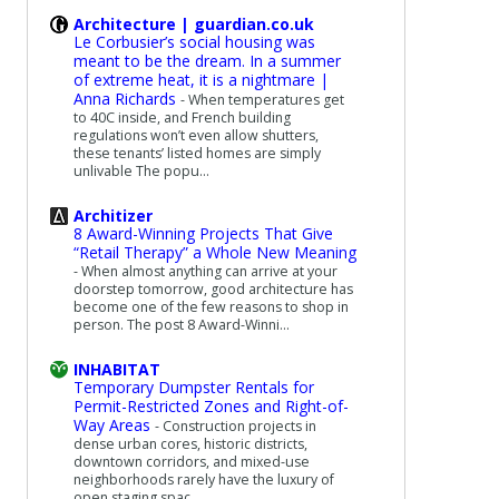
Architecture | guardian.co.uk
Le Corbusier’s social housing was
meant to be the dream. In a summer
of extreme heat, it is a nightmare |
Anna Richards
-
When temperatures get
to 40C inside, and French building
regulations won’t even allow shutters,
these tenants’ listed homes are simply
unlivable The popu...
Architizer
8 Award-Winning Projects That Give
“Retail Therapy” a Whole New Meaning
-
When almost anything can arrive at your
doorstep tomorrow, good architecture has
become one of the few reasons to shop in
person. The post 8 Award-Winni...
INHABITAT
Temporary Dumpster Rentals for
Permit-Restricted Zones and Right-of-
Way Areas
-
Construction projects in
dense urban cores, historic districts,
downtown corridors, and mixed-use
neighborhoods rarely have the luxury of
open staging spac...