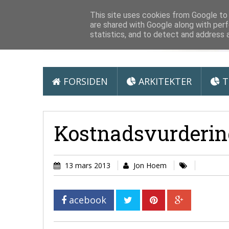
Arkitektur &
This site uses cookies from Google to d
are shared with Google along with perf
statistics, and to detect and address 
FORSIDEN
ARKITEKTER
T
Kostnadsvurderin
13 mars 2013
Jon Hoem
acebook