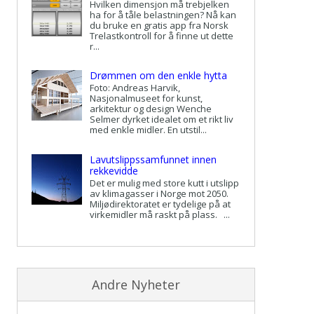
Hvilken dimensjon må trebjelken
ha for å tåle belastningen? Nå kan
du bruke en gratis app fra Norsk
Trelastkontroll for å finne ut dette
r...
Drømmen om den enkle hytta
Foto: Andreas Harvik,
Nasjonalmuseet for kunst,
arkitektur og design Wenche
Selmer dyrket idealet om et rikt liv
med enkle midler. En utstil...
Lavutslippssamfunnet innen
rekkevidde
Det er mulig med store kutt i utslipp
av klimagasser i Norge mot 2050.
Miljødirektoratet er tydelige på at
virkemidler må raskt på plass. ...
Andre Nyheter