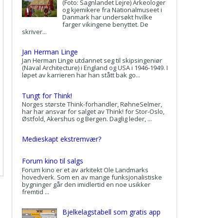
(Foto: Sagnlandet Lejre) Arkeologer
og kjemikere fra Nationalmuseet i
Danmark har undersøkt hvilke
farger vikingene benyttet. De
skriver...
Jan Herman Linge
Jan Herman Linge utdannet seg til skipsingeniør
(Naval Architecture) i England og USA i 1946-1949. I
løpet av karrieren har han stått bak go...
Tungt for Think!
Norges største Think-forhandler, RøhneSelmer,
har har ansvar for salget av Think! for Stor-Oslo,
Østfold, Akershus og Bergen. Daglig leder, ...
Medieskapt ekstremvær?
Forum kino til salgs
Forum kino er et av arkitekt Ole Landmarks
hovedverk. Som en av mange funksjonalistiske
bygninger går den imidlertid en noe usikker
fremtid ...
Bjelkelagstabell som gratis app