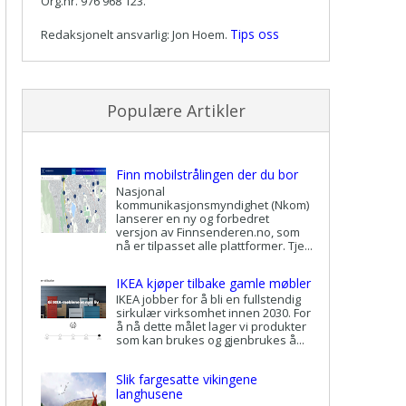
Org.nr. 976 968 123.
Tips oss
Redaksjonelt ansvarlig: Jon Hoem.
Populære Artikler
Finn mobilstrålingen der du bor
Nasjonal
kommunikasjonsmyndighet (Nkom)
lanserer en ny og forbedret
versjon av Finnsenderen.no, som
nå er tilpasset alle plattformer. Tje...
IKEA kjøper tilbake gamle møbler
IKEA jobber for å bli en fullstendig
sirkulær virksomhet innen 2030. For
å nå dette målet lager vi produkter
som kan brukes og gjenbrukes å...
Slik fargesatte vikingene
langhusene