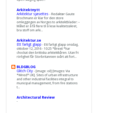
Arkitektnytt
Arkitektur sjøsettes
-
Redaktør Gaute
Brochmann er klar for den store
omleggingen av Norges to arkitektblader: –
Målet er å få flere til å lese kvalitetssikret,
bra stoff om arki...
Arkitektur.se
Ett farligt glapp
-
Ett farligt glapp onsdag,
oktober 12, 2016 - 10:25 *Brexit *har
chockat den brittiska arkitektkåren. Utan fri
rörlighet får Storbritannien svårt att fort...
BLDGBLOG
Glitch City
-
[image: oil] [Images: Via
*Wired* UK]. Sites of urban infrastructure
and other industrial facilities integral to
municipal management, from fire stations
t...
Architectural Review
-