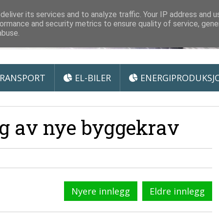
 Miljøteknologi
eliver its services and to analyze traffic. Your IP address and 
ormance and security metrics to ensure quality of service, gen
abuse.
RANSPORT
EL-BILER
ENERGIPRODUKSJ
g av nye byggekrav
Nyere innlegg
Eldre innlegg