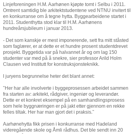
Linjeforeningen H.M. Aarhønen kjøpte tomt i Selbu i 2011.
Omtrent samtidig ble arkitektstudentene ved NTNU invitert til
en konkurranse om å tegne hytta. Byggearbeidene startet i
2011. Studenthytta stod klar til H.M. Aarhønens
hundreårsjubileum i januar 2013.
- Det som kanskje er mest imponerende, sett fra mitt ståsted
som faglærer, er at dette er et hundre prosent studentdrevet
prosjekt. Byggetida var på halvannet år og om lag 150
studenter var med på å snekre, sier professor Arild Holm
Clausen ved Institutt for konstruksjonsteknikk.
I juryens begrunnelse heter det blant annet:
"Her har alle involverte i byggeprosessen arbeidet sammen
fra starten av: arkitekt, rådgiver, ingeniør og leverandør.
Dette er et konkret eksempel på en samhandlingsprosess
som hele byggnæringen er på jakt etter gjennom en rekke
felles tiltak. Her har man gjort det i praksis."
Aarhønehytta fikk prisen i konkurranse med Hadeland
videregående skole og Åmli rådhus. Det ble sendt inn 20