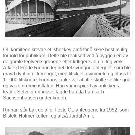
OL-komiteen krevde et ishockey-amfi for å sikre best mulig
forhold for publikum. Dette ble realisert ved å bygge i en av
de gamle teglverksgropene etter tidligere Jordal teglverk.
Arkitekt Frode Rinnan tegnet det svungne anlegget, som ble
gravd dypt inn i terrenget, med tilsiktet asymmetri og plass til
11.000 tilskuere. Rinnans tanke var at alle skulle se like godt
og være nærme isflaten. Han var inspirert av antikkens
teater. Selve grunnrisset lagde han da han satt i
Sachsenhausen under krigen.
Rinnan står bak de aller fleste OL-anleggene fra 1952, som
Bislett, Holmenkollen, og altså Jordal Amfi.