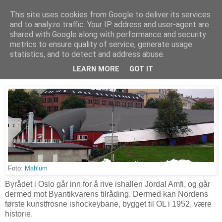
This site uses cookies from Google to deliver its services
Arkitektur & Miljøteknologi
and to analyze traffic. Your IP address and user-agent are
shared with Google along with performance and security
metrics to ensure quality of service, generate usage
statistics, and to detect and address abuse.
17 januar 2016
Vil rive Jordal Amfi
LEARN MORE
GOT IT
Foto:
Mahlum
Byrådet i Oslo går inn for å rive ishallen Jordal Amfi, og går
dermed mot Byantikvarens tilråding. Dermed kan Nordens
første kunstfrosne ishockeybane, bygget til OL i 1952, være
historie.