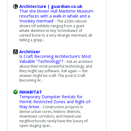
Architecture | guardian.co.uk
Thar she blows! Hull Maritime Museum
resurfaces with a walk-in whale and a
‘monkey mermaid’
-
The £20m reboot
shows off exhibits ranging from a giant
whale skeleton to tiny ‘scrimshaws’ of
carved bone to a very strange mermaid, all
telling a gripp...
Architizer
Is Craft Becoming Architecture’s Most
Valuable “Technology”?
-
Ask an architect
about their most powerful technology, and
they might say software. Ask again — the
answer might be craft. The post Is Craft
Becoming Ar...
INHABITAT
Temporary Dumpster Rentals for
Permit-Restricted Zones and Right-of-
Way Areas
-
Construction projects in
dense urban cores, historic districts,
downtown corridors, and mixed-use
neighborhoods rarely have the luxury of
open staging spac...