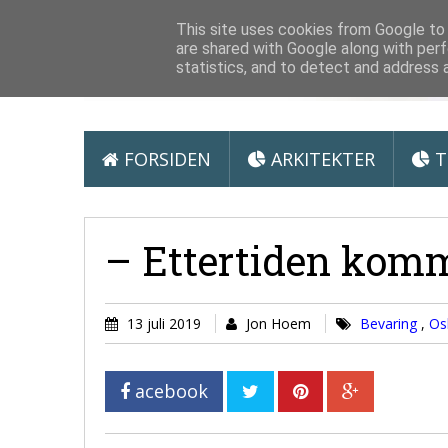
Arkitektur &
This site uses cookies from Google to d
are shared with Google along with perf
statistics, and to detect and address 
FORSIDEN
ARKITEKTER
T
– Ettertiden komm
13 juli 2019
Jon Hoem
Bevaring
,
Os
acebook