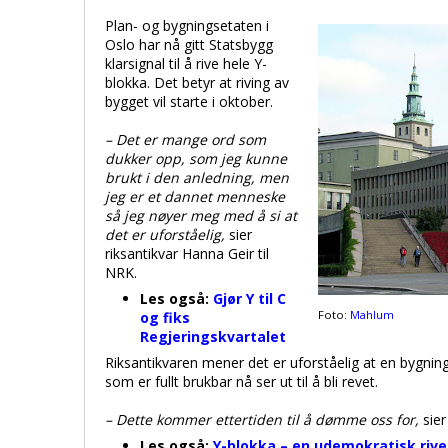
Plan- og bygningsetaten i
Oslo har nå gitt Statsbygg
klarsignal til å rive hele Y-
blokka. Det betyr at riving av
bygget vil starte i oktober.
– Det er mange ord som
dukker opp, som jeg kunne
brukt i den anledning, men
jeg er et dannet menneske
så jeg nøyer meg med å si at
det er uforståelig,
sier
riksantikvar Hanna Geir til
NRK.
Les også:
Gjør Y til C
Foto:
Mahlum
og fiks
Regjeringskvartalet
Riksantikvaren mener det er uforståelig at en bygni
som er fullt brukbar nå ser ut til å bli revet.
– Dette kommer ettertiden til å dømme oss for,
sier
Les også:
Y-blokka – en udemokratisk riv