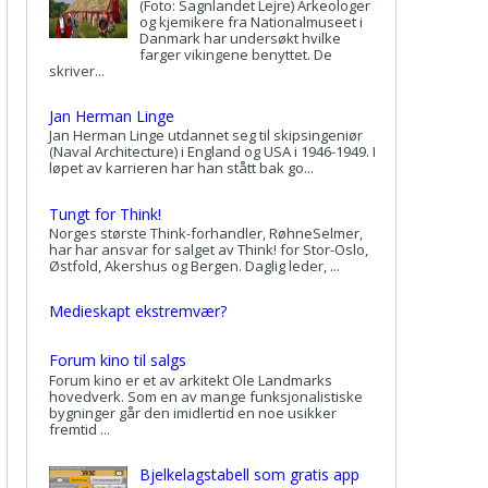
(Foto: Sagnlandet Lejre) Arkeologer
og kjemikere fra Nationalmuseet i
Danmark har undersøkt hvilke
farger vikingene benyttet. De
skriver...
Jan Herman Linge
Jan Herman Linge utdannet seg til skipsingeniør
(Naval Architecture) i England og USA i 1946-1949. I
løpet av karrieren har han stått bak go...
Tungt for Think!
Norges største Think-forhandler, RøhneSelmer,
har har ansvar for salget av Think! for Stor-Oslo,
Østfold, Akershus og Bergen. Daglig leder, ...
Medieskapt ekstremvær?
Forum kino til salgs
Forum kino er et av arkitekt Ole Landmarks
hovedverk. Som en av mange funksjonalistiske
bygninger går den imidlertid en noe usikker
fremtid ...
Bjelkelagstabell som gratis app