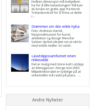
Hvilken dimensjon må trebjelken
ha for å tåle belastningen? Nå kan
du bruke en gratis app fra Norsk
Trelastkontroll for å finne ut dette
r...
Drømmen om den enkle hytta
Foto: Andreas Harvik,
Nasjonalmuseet for kunst,
arkitektur og design Wenche
Selmer dyrket idealet om et rikt liv
med enkle midler. En utstil...
Lavutslippssamfunnet innen
rekkevidde
Det er mulig med store kutt i utslipp
av klimagasser i Norge mot 2050.
Miljødirektoratet er tydelige på at
virkemidler må raskt på plass. ...
Andre Nyheter