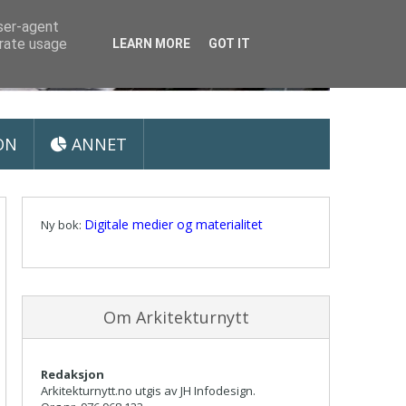
user-agent
erate usage
LEARN MORE
GOT IT
ON
ANNET
Digitale medier og materialitet
Ny bok:
Om Arkitekturnytt
Redaksjon
Arkitekturnytt.no utgis av JH Infodesign.