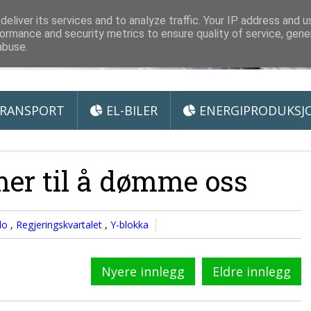
 Miljøteknologi
eliver its services and to analyze traffic. Your IP address and 
ormance and security metrics to ensure quality of service, gen
abuse.
RANSPORT
EL-BILER
ENERGIPRODUKSJ
er til å dømme oss
lo
,
Regjeringskvartalet
,
Y-blokka
Nyere innlegg
Eldre innlegg