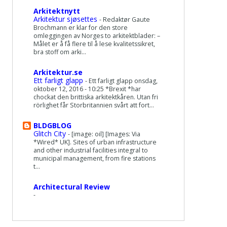
Arkitektnytt
Arkitektur sjøsettes
-
Redaktør Gaute
Brochmann er klar for den store
omleggingen av Norges to arkitektblader: –
Målet er å få flere til å lese kvalitetssikret,
bra stoff om arki...
Arkitektur.se
Ett farligt glapp
-
Ett farligt glapp onsdag,
oktober 12, 2016 - 10:25 *Brexit *har
chockat den brittiska arkitektkåren. Utan fri
rörlighet får Storbritannien svårt att fort...
BLDGBLOG
Glitch City
-
[image: oil] [Images: Via
*Wired* UK]. Sites of urban infrastructure
and other industrial facilities integral to
municipal management, from fire stations
t...
Architectural Review
-