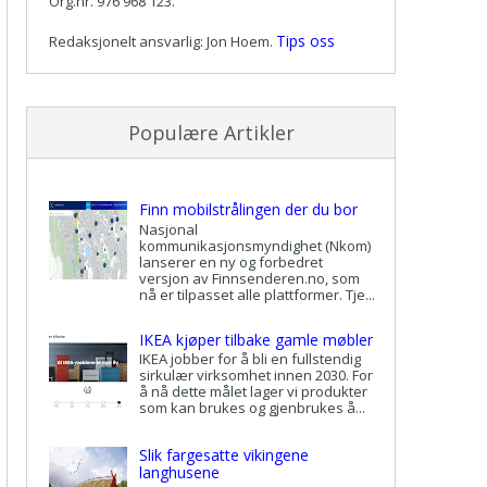
Org.nr. 976 968 123.
Tips oss
Redaksjonelt ansvarlig: Jon Hoem.
Populære Artikler
Finn mobilstrålingen der du bor
Nasjonal
kommunikasjonsmyndighet (Nkom)
lanserer en ny og forbedret
versjon av Finnsenderen.no, som
nå er tilpasset alle plattformer. Tje...
IKEA kjøper tilbake gamle møbler
IKEA jobber for å bli en fullstendig
sirkulær virksomhet innen 2030. For
å nå dette målet lager vi produkter
som kan brukes og gjenbrukes å...
Slik fargesatte vikingene
langhusene