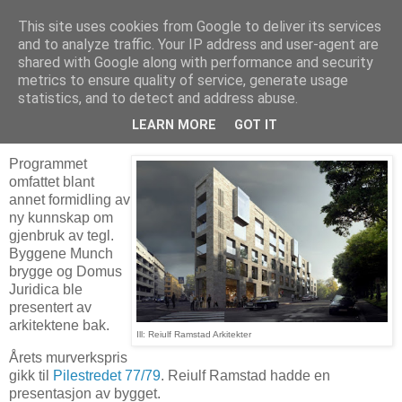
This site uses cookies from Google to deliver its services
Arkitektur & Miljøteknologi
and to analyze traffic. Your IP address and user-agent are
shared with Google along with performance and security
metrics to ensure quality of service, generate usage
statistics, and to detect and address abuse.
25 oktober 2020
Norsk Murdag 2020
LEARN MORE
GOT IT
Programmet
omfattet blant
annet formidling av
ny kunnskap om
gjenbruk av tegl.
Byggene Munch
brygge og Domus
Juridica ble
presentert av
arkitektene bak.
Ill: Reiulf Ramstad Arkitekter
Årets murverkspris
gikk til
Pilestredet 77/79
. Reiulf Ramstad hadde en
presentasjon av bygget.