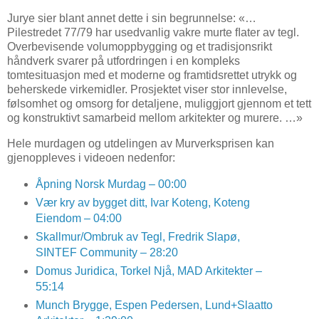
Jurye sier blant annet dette i sin begrunnelse: «…
Pilestredet 77/79 har usedvanlig vakre murte ﬂater av tegl.
Overbevisende volumoppbygging og et tradisjonsrikt
håndverk svarer på utfordringen i en kompleks
tomtesituasjon med et moderne og framtidsrettet utrykk og
beherskede virkemidler. Prosjektet viser stor innlevelse,
følsomhet og omsorg for detaljene, muliggjort gjennom et tett
og konstruktivt samarbeid mellom arkitekter og murere. …»
Hele murdagen og utdelingen av Murverksprisen kan
gjenoppleves i videoen nedenfor:
Åpning Norsk Murdag – 00:00
Vær kry av bygget ditt, Ivar Koteng, Koteng
Eiendom – 04:00
Skallmur/Ombruk av Tegl, Fredrik Slapø,
SINTEF Community – 28:20
Domus Juridica, Torkel Njå, MAD Arkitekter –
55:14
Munch Brygge, Espen Pedersen, Lund+Slaatto