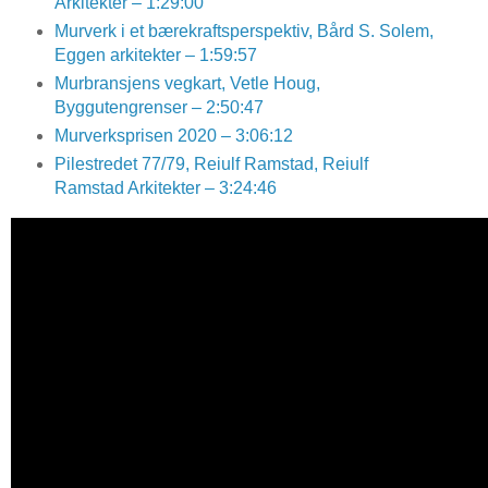
Arkitekter – 1:29:00
Murverk i et bærekraftsperspektiv, Bård S. Solem,
Eggen arkitekter – 1:59:57
Murbransjens vegkart, Vetle Houg,
Byggutengrenser – 2:50:47
Murverksprisen 2020 – 3:06:12
Pilestredet 77/79, Reiulf Ramstad, Reiulf
Ramstad Arkitekter – 3:24:46