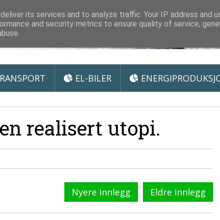
 Miljøteknologi
eliver its services and to analyze traffic. Your IP address and 
ormance and security metrics to ensure quality of service, gen
abuse.
RANSPORT
EL-BILER
ENERGIPRODUKSJ
n realisert utopi.
Nyere innlegg
Eldre innlegg