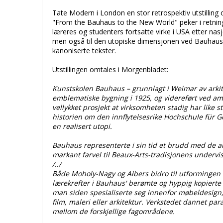
Tate Modern i London en stor retrospektiv utstilling
"From the Bauhaus to the New World" peker i retning
læreres og studenters fortsatte virke i USA etter nas
men også til den utopiske dimensjonen ved Bauhaus,
kanoniserte tekster.
Utstillingen omtales i Morgenbladet:
Kunstskolen Bauhaus – grunnlagt i Weimar av arkite
emblematiske bygning i 1925, og videreført ved ame
vellykket prosjekt at virksomheten stadig har like st
historien om den innflytelsesrike Hochschule für 
en realisert utopi.
Bauhaus representerte i sin tid et brudd med de a
markant farvel til Beaux-Arts-tradisjonens undervi
/../
Både Moholy-Nagy og Albers bidro til utformingen 
lærekrefter i Bauhaus' berømte og hyppig kopierte
man siden spesialiserte seg innenfor møbeldesign, gl
film, maleri eller arkitektur. Verkstedet dannet pa
mellom de forskjellige fagområdene.