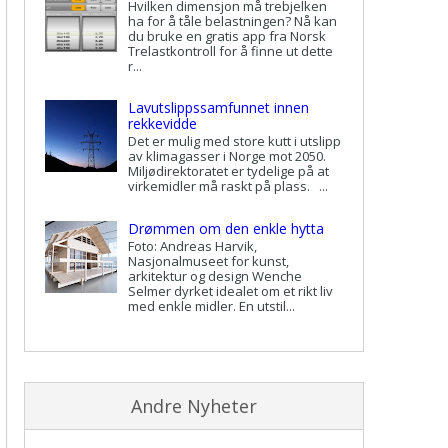
Hvilken dimensjon må trebjelken
ha for å tåle belastningen? Nå kan
du bruke en gratis app fra Norsk
Trelastkontroll for å finne ut dette
r...
Lavutslippssamfunnet innen
rekkevidde
Det er mulig med store kutt i utslipp
av klimagasser i Norge mot 2050.
Miljødirektoratet er tydelige på at
virkemidler må raskt på plass. ...
Drømmen om den enkle hytta
Foto: Andreas Harvik,
Nasjonalmuseet for kunst,
arkitektur og design Wenche
Selmer dyrket idealet om et rikt liv
med enkle midler. En utstil...
Andre Nyheter