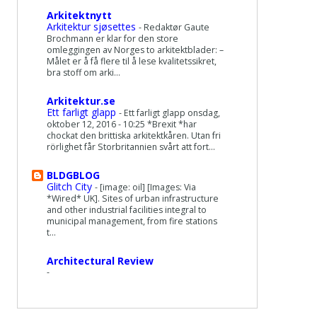
Arkitektnytt
Arkitektur sjøsettes
-
Redaktør Gaute
Brochmann er klar for den store
omleggingen av Norges to arkitektblader: –
Målet er å få flere til å lese kvalitetssikret,
bra stoff om arki...
Arkitektur.se
Ett farligt glapp
-
Ett farligt glapp onsdag,
oktober 12, 2016 - 10:25 *Brexit *har
chockat den brittiska arkitektkåren. Utan fri
rörlighet får Storbritannien svårt att fort...
BLDGBLOG
Glitch City
-
[image: oil] [Images: Via
*Wired* UK]. Sites of urban infrastructure
and other industrial facilities integral to
municipal management, from fire stations
t...
Architectural Review
-