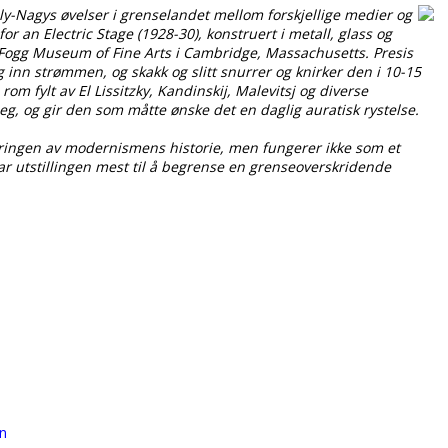
-Nagys øvelser i grenselandet mellom forskjellige medier og
r an Electric Stage (1928-30), konstruert i metall, glass og
e Fogg Museum of Fine Arts i Cambridge, Massachusetts. Presis
inn strømmen, og skakk og slitt snurrer og knirker den i 10-15
 rom fylt av El Lissitzky, Kandinskij, Malevitsj og diverse
, og gir den som måtte ønske det en daglig auratisk rystelse.
seringen av modernismens historie, men fungerer ikke som et
drar utstillingen mest til å begrense en grenseoverskridende
n