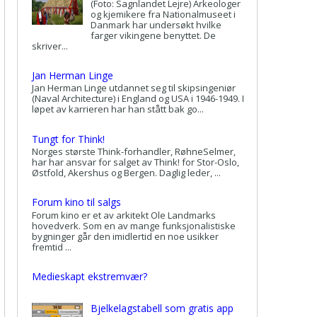
(Foto: Sagnlandet Lejre) Arkeologer
og kjemikere fra Nationalmuseet i
Danmark har undersøkt hvilke
farger vikingene benyttet. De
skriver...
Jan Herman Linge
Jan Herman Linge utdannet seg til skipsingeniør
(Naval Architecture) i England og USA i 1946-1949. I
løpet av karrieren har han stått bak go...
Tungt for Think!
Norges største Think-forhandler, RøhneSelmer,
har har ansvar for salget av Think! for Stor-Oslo,
Østfold, Akershus og Bergen. Daglig leder, ...
Forum kino til salgs
Forum kino er et av arkitekt Ole Landmarks
hovedverk. Som en av mange funksjonalistiske
bygninger går den imidlertid en noe usikker
fremtid ...
Medieskapt ekstremvær?
Bjelkelagstabell som gratis app