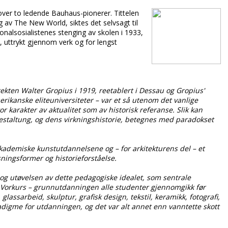
 over to ledende Bauhaus-pionerer. Tittelen
 av The New World, siktes det selvsagt til
jonalsosialistenes stenging av skolen i 1933,
 uttrykt gjennom verk og for lengst
kten Walter Gropius i 1919, reetablert i Dessau og Gropius'
rikanske eliteuniversiteter – var et så utenom det vanlige
or karakter av aktualitet som av historisk referanse. Slik kan
Gestaltung, og dens virkningshistorie, betegnes med paradokset
kademiske kunstutdannelsene og – for arkitekturens del – et
sningsformer og historieforståelse.
og utøvelsen av dette pedagogiske idealet, som sentrale
 Vorkurs – grunnutdanningen alle studenter gjennomgikk før
assarbeid, skulptur, grafisk design, tekstil, keramikk, fotografi,
radigme for utdanningen, og det var alt annet enn vanntette skott