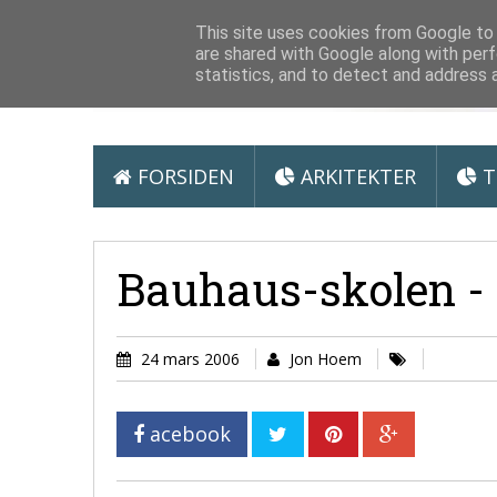
Arkitektur &
This site uses cookies from Google to d
are shared with Google along with perf
statistics, and to detect and address 
FORSIDEN
ARKITEKTER
T
Bauhaus-skolen - e
24 mars 2006
Jon Hoem
acebook