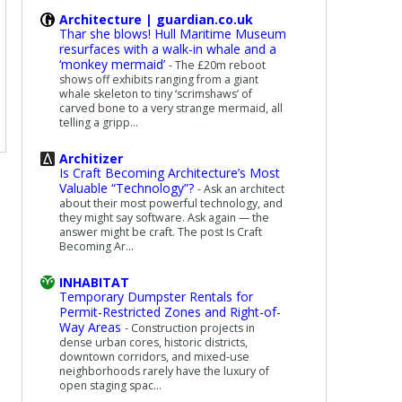
Architecture | guardian.co.uk
Thar she blows! Hull Maritime Museum
resurfaces with a walk-in whale and a
‘monkey mermaid’
-
The £20m reboot
shows off exhibits ranging from a giant
whale skeleton to tiny ‘scrimshaws’ of
carved bone to a very strange mermaid, all
telling a gripp...
Architizer
Is Craft Becoming Architecture’s Most
Valuable “Technology”?
-
Ask an architect
about their most powerful technology, and
they might say software. Ask again — the
answer might be craft. The post Is Craft
Becoming Ar...
INHABITAT
Temporary Dumpster Rentals for
Permit-Restricted Zones and Right-of-
Way Areas
-
Construction projects in
dense urban cores, historic districts,
downtown corridors, and mixed-use
neighborhoods rarely have the luxury of
open staging spac...