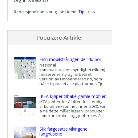
Org.nr. 976 968 123.
Tips oss
Redaksjonelt ansvarlig: Jon Hoem.
Populære Artikler
Finn mobilstrålingen der du bor
Nasjonal
kommunikasjonsmyndighet (Nkom)
lanserer en ny og forbedret
versjon av Finnsenderen.no, som
nå er tilpasset alle plattformer. Tje...
IKEA kjøper tilbake gamle møbler
IKEA jobber for å bli en fullstendig
sirkulær virksomhet innen 2030. For
å nå dette målet lager vi produkter
som kan brukes og gjenbrukes å...
Slik fargesatte vikingene
langhusene