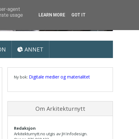
user-agent
erate usage
LEARN MORE
GOT IT
ON
ANNET
Digitale medier og materialitet
Ny bok:
Om Arkitekturnytt
Redaksjon
Arkitekturnytt.no utgis av JH Infodesign.