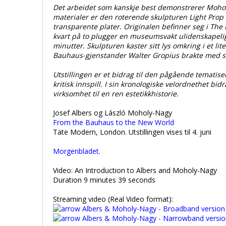
Det arbeidet som kanskje best demonstrerer Moholy
materialer er den roterende skulpturen Light Prop fo
transparente plater. Originalen befinner seg i Th
kvart på to plugger en museumsvakt ulidenskapelig 
minutter. Skulpturen kaster sitt lys omkring i et lite
Bauhaus-gjenstander Walter Gropius brakte med seg
Utstillingen er et bidrag til den pågående temati
kritisk innspill. I sin kronologiske velordnethet bi
virksomhet til en ren estetikkhistorie.
Josef Albers og László Moholy-Nagy
From the Bauhaus to the New World
Tate Modern, London. Utstillingen vises til 4. juni
Morgenbladet
.
Video: An Introduction to Albers and Moholy-Nagy
Duration 9 minutes 39 seconds
Streaming video (Real Video format):
Albers & Moholy-Nagy - Broadband version
Albers & Moholy-Nagy - Narrowband versio