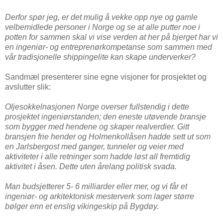
Derfor spør jeg, er det mulig å vekke opp nye og gamle
velbemidlede personer i Norge og se at alle putter noe i
potten for sammen skal vi vise verden at her på bjerget har vi
en ingeniør- og entreprenørkompetanse som sammen med
vår tradisjonelle shippingelite kan skape underverker?
Sandmæl presenterer sine egne visjoner for prosjektet og
avslutter slik:
Oljesokkelnasjonen Norge overser fullstendig i dette
prosjektet ingeniørstanden; den eneste utøvende bransje
som bygger med hendene og skaper realverdier. Gitt
bransjen frie hender og Holmenkollåsen hadde sett ut som
en Jarlsbergost med ganger, tunneler og veier med
aktiviteter i alle retninger som hadde løst all fremtidig
aktivitet i åsen. Dette uten årelang politisk svada.
Man budsjetterer 5- 6 milliarder eller mer, og vi får et
ingeniør- og arkitektonisk mesterverk som lager større
bølger enn et enslig vikingeskip på Bygdøy.