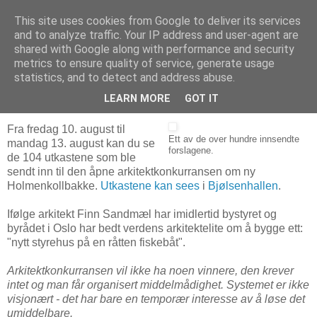
This site uses cookies from Google to deliver its services
Arkitektur & Miljøteknologi
and to analyze traffic. Your IP address and user-agent are
shared with Google along with performance and security
metrics to ensure quality of service, generate usage
statistics, and to detect and address abuse.
11 august 2007
- Start på nytt i Holmenkollen
LEARN MORE
GOT IT
Fra fredag 10. august til
Ett av de over hundre innsendte
mandag 13. august kan du se
forslagene.
de 104 utkastene som ble
sendt inn til den åpne arkitektkonkurransen om ny
Holmenkollbakke.
Utkastene kan sees
i
Bjølsenhallen
.
Ifølge arkitekt Finn Sandmæl har imidlertid bystyret og
byrådet i Oslo har bedt verdens arkitektelite om å bygge ett:
"nytt styrehus på en råtten fiskebåt".
Arkitektkonkurransen vil ikke ha noen vinnere, den krever
intet og man får organisert middelmådighet. Systemet er ikke
visjonært - det har bare en temporær interesse av å løse det
umiddelbare.