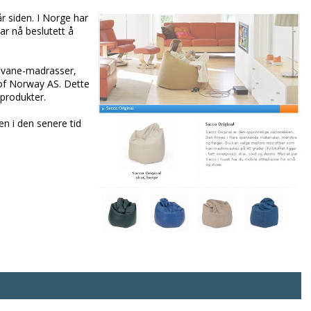
r siden. I Norge har
r nå beslutett å
 Svane-madrasser,
o of Norway AS. Dette
-produkter.
n i den senere tid