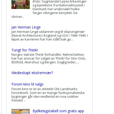
(Foto: Sagnlandet Lejre) Arkeologer
og kjemikere fra Nationalmuseet i
Danmark har undersøkt hvilke
farger vikingene benyttet. De
skriver...
Jan Herman Linge
Jan Herman Linge utdannet seg til skipsingeniør
(Naval Architecture) i England og USA i 1946-1949. I
løpet av karrieren har han stått bak go...
Tungt for Think!
Norges største Think-forhandler, RøhneSelmer,
har har ansvar for salget av Think! for Stor-Oslo,
Østfold, Akershus og Bergen. Daglig leder, ...
Medieskapt ekstremvær?
Forum kino til salgs
Forum kino er et av arkitekt Ole Landmarks
hovedverk. Som en av mange funksjonalistiske
bygninger går den imidlertid en noe usikker
fremtid ...
Bjelkelagstabell som gratis app