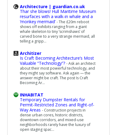
Architecture | guardian.co.uk
Thar she blows! Hull Maritime Museum
resurfaces with a walk-in whale and a
‘monkey mermaid’
-
The £20m reboot
shows off exhibits ranging from a giant
whale skeleton to tiny ‘scrimshaws’ of
carved bone to a very strange mermaid, all
telling a gripp...
Architizer
Is Craft Becoming Architecture’s Most
Valuable “Technology”?
-
Ask an architect
about their most powerful technology, and
they might say software. Ask again — the
answer might be craft. The post Is Craft
Becoming Ar...
INHABITAT
Temporary Dumpster Rentals for
Permit-Restricted Zones and Right-of-
Way Areas
-
Construction projects in
dense urban cores, historic districts,
downtown corridors, and mixed-use
neighborhoods rarely have the luxury of
open staging spac...