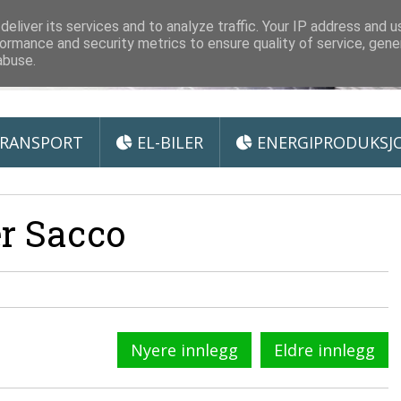
 Miljøteknologi
eliver its services and to analyze traffic. Your IP address and 
ormance and security metrics to ensure quality of service, gen
abuse.
RANSPORT
EL-BILER
ENERGIPRODUKSJ
r Sacco
Nyere innlegg
Eldre innlegg