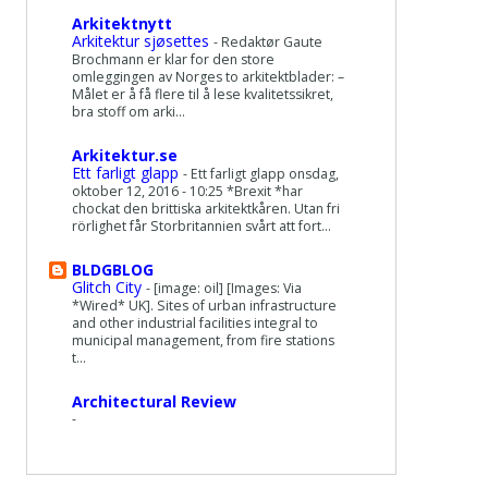
Arkitektnytt
Arkitektur sjøsettes
-
Redaktør Gaute
Brochmann er klar for den store
omleggingen av Norges to arkitektblader: –
Målet er å få flere til å lese kvalitetssikret,
bra stoff om arki...
Arkitektur.se
Ett farligt glapp
-
Ett farligt glapp onsdag,
oktober 12, 2016 - 10:25 *Brexit *har
chockat den brittiska arkitektkåren. Utan fri
rörlighet får Storbritannien svårt att fort...
BLDGBLOG
Glitch City
-
[image: oil] [Images: Via
*Wired* UK]. Sites of urban infrastructure
and other industrial facilities integral to
municipal management, from fire stations
t...
Architectural Review
-