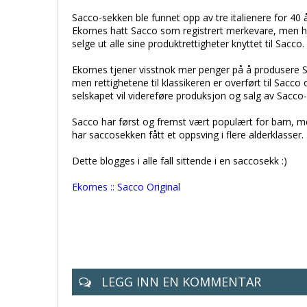
Sacco-sekken ble funnet opp av tre italienere for 40 å
Ekornes hatt Sacco som registrert merkevare, men ha
selge ut alle sine produktrettigheter knyttet til Sacco.
Ekornes tjener visstnok mer penger på å produsere
men rettighetene til klassikeren er overført til Sacc
selskapet vil videreføre produksjon og salg av Sacco
Sacco har først og fremst vært populært for barn, me
har saccosekken fått et oppsving i flere alderklasser.
Dette blogges i alle fall sittende i en saccosekk :)
Ekornes :: Sacco Original
LEGG INN EN KOMMENTAR