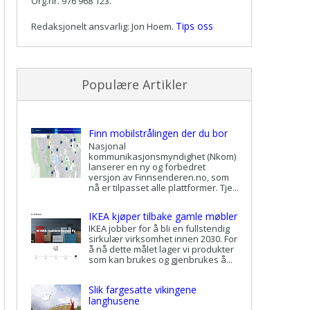
Org.nr. 976 968 123.
Tips oss
Redaksjonelt ansvarlig: Jon Hoem.
Populære Artikler
Finn mobilstrålingen der du bor
Nasjonal
kommunikasjonsmyndighet (Nkom)
lanserer en ny og forbedret
versjon av Finnsenderen.no, som
nå er tilpasset alle plattformer. Tje...
IKEA kjøper tilbake gamle møbler
IKEA jobber for å bli en fullstendig
sirkulær virksomhet innen 2030. For
å nå dette målet lager vi produkter
som kan brukes og gjenbrukes å...
Slik fargesatte vikingene
langhusene