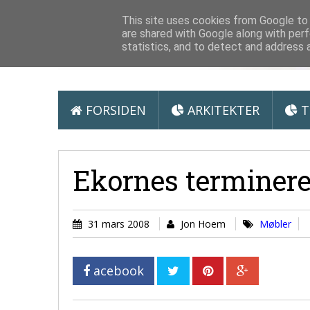
Arkitektur &
This site uses cookies from Google to d
are shared with Google along with perf
statistics, and to detect and address 
FORSIDEN
ARKITEKTER
T
Ekornes terminere
31 mars 2008
Jon Hoem
Møbler
acebook