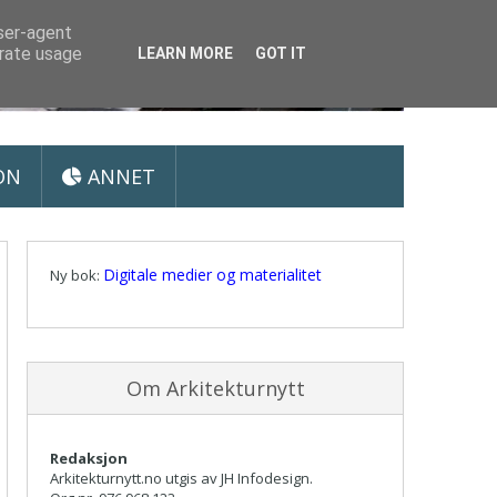
user-agent
erate usage
LEARN MORE
GOT IT
ON
ANNET
Digitale medier og materialitet
Ny bok:
Om Arkitekturnytt
Redaksjon
Arkitekturnytt.no utgis av JH Infodesign.