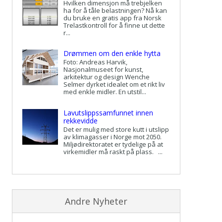
Hvilken dimensjon må trebjelken
ha for å tåle belastningen? Nå kan
du bruke en gratis app fra Norsk
Trelastkontroll for å finne ut dette
r...
Drømmen om den enkle hytta
Foto: Andreas Harvik,
Nasjonalmuseet for kunst,
arkitektur og design Wenche
Selmer dyrket idealet om et rikt liv
med enkle midler. En utstil...
Lavutslippssamfunnet innen
rekkevidde
Det er mulig med store kutt i utslipp
av klimagasser i Norge mot 2050.
Miljødirektoratet er tydelige på at
virkemidler må raskt på plass. ...
Andre Nyheter