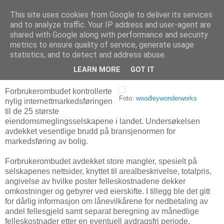
This site uses cookies from Google to deliver its services
Arkitektur & Miljøteknologi
and to analyze traffic. Your IP address and user-agent are
shared with Google along with performance and security
metrics to ensure quality of service, generate usage
statistics, and to detect and address abuse.
29 juni 2009
Mangelfull markedsføring av boliger
LEARN MORE
GOT IT
Forbrukerombudet kontrollerte
Foto:
woodleywonderworks
nylig internettmarkedsføringen
til de 25 største
eiendomsmeglingsselskapene i landet. Undersøkelsen
avdekket vesentlige brudd på bransjenormen for
markedsføring av bolig.
Forbrukerombudet avdekket store mangler, spesielt på
selskapenes nettsider, knyttet til arealbeskrivelse, totalpris,
angivelse av hvilke poster felleskostnadene dekker
omkostninger og gebyrer ved eierskifte. I tillegg ble det gitt
for dårlig informasjon om lånevilkårene for nedbetaling av
andel fellesgjeld samt separat beregning av månedlige
felleskostnader etter en eventuell avdragsfri periode.