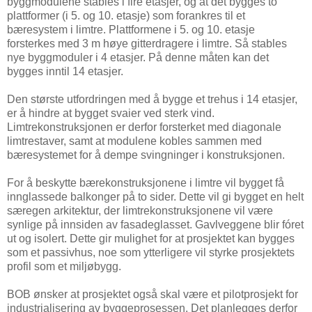
byggmodulene stables i fire etasjer, og at det bygges to
plattformer (i 5. og 10. etasje) som forankres til et
bæresystem i limtre. Plattformene i 5. og 10. etasje
forsterkes med 3 m høye gitterdragere i limtre. Så stables
nye byggmoduler i 4 etasjer. På denne måten kan det
bygges inntil 14 etasjer.
Den største utfordringen med å bygge et trehus i 14 etasjer,
er å hindre at bygget svaier ved sterk vind.
Limtrekonstruksjonen er derfor forsterket med diagonale
limtrestaver, samt at modulene kobles sammen med
bæresystemet for å dempe svingninger i konstruksjonen.
For å beskytte bærekonstruksjonene i limtre vil bygget få
innglassede balkonger på to sider. Dette vil gi bygget en helt
særegen arkitektur, der limtrekonstruksjonene vil være
synlige på innsiden av fasadeglasset. Gavlveggene blir fóret
ut og isolert. Dette gir mulighet for at prosjektet kan bygges
som et passivhus, noe som ytterligere vil styrke prosjektets
profil som et miljøbygg.
BOB ønsker at prosjektet også skal være et pilotprosjekt for
industrialisering av byggeprosessen. Det planlegges derfor