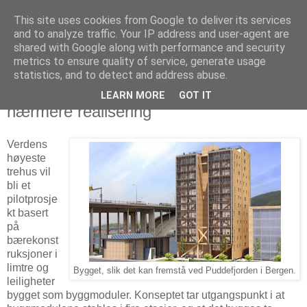
This site uses cookies from Google to deliver its services
Arkitektur & Miljøteknologi
and to analyze traffic. Your IP address and user-agent are
shared with Google along with performance and security
metrics to ensure quality of service, generate usage
statistics, and to detect and address abuse.
08 juni 2012
Verdens høyeste trehus
LEARN MORE
GOT IT
nærmere realisering
Verdens
høyeste
trehus vil
bli et
pilotprosje
kt basert
på
bærekonst
ruksjoner i
limtre og
Bygget, slik det kan fremstå ved Puddefjorden i Bergen.
leiligheter
bygget som byggmoduler. Konseptet tar utgangspunkt i at