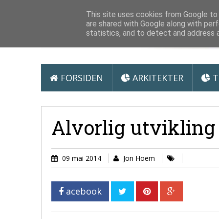
Arkitektur &
This site uses cookies from Google to d
are shared with Google along with perf
statistics, and to detect and address 
FORSIDEN
ARKITEKTER
T
Alvorlig utvikling
09 mai 2014
Jon Hoem
acebook