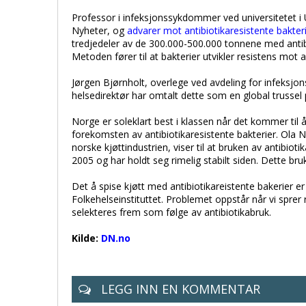
Professor i infeksjonssykdommer ved universitetet i
Nyheter, og
advarer mot antibiotikaresistente bakter
tredjedeler av de 300.000-500.000 tonnene med antibio
Metoden fører til at bakterier utvikler resistens mot 
Jørgen Bjørnholt, overlege ved avdeling for infeksjons
helsedirektør har omtalt dette som en global trussel
Norge er soleklart best i klassen når det kommer til 
forekomsten av antibiotikaresistente bakterier. Ola Na
norske kjøttindustrien, viser til at bruken av antibiot
2005 og har holdt seg rimelig stabilt siden. Dette b
Det å spise kjøtt med antibiotikareistente bakerier er i
Folkehelseinstituttet. Problemet oppstår når vi sprer
selekteres frem som følge av antibiotikabruk.
Kilde:
DN.no
LEGG INN EN KOMMENTAR