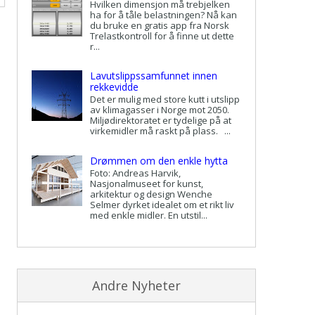
Hvilken dimensjon må trebjelken
ha for å tåle belastningen? Nå kan
du bruke en gratis app fra Norsk
Trelastkontroll for å finne ut dette
r...
Lavutslippssamfunnet innen
rekkevidde
Det er mulig med store kutt i utslipp
av klimagasser i Norge mot 2050.
Miljødirektoratet er tydelige på at
virkemidler må raskt på plass. ...
Drømmen om den enkle hytta
Foto: Andreas Harvik,
Nasjonalmuseet for kunst,
arkitektur og design Wenche
Selmer dyrket idealet om et rikt liv
med enkle midler. En utstil...
Andre Nyheter