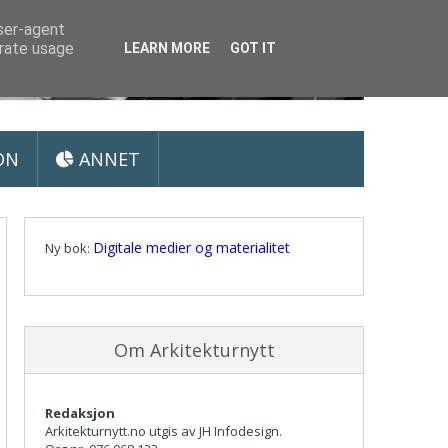
user-agent
erate usage
LEARN MORE
GOT IT
ON
ANNET
Digitale medier og materialitet
Ny bok:
Om Arkitekturnytt
Redaksjon
Arkitekturnytt.no utgis av JH Infodesign.