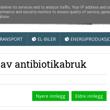
 Miljøteknologi
eliver its services and to analyze traffic. Your IP address and 
ormance and security metrics to ensure quality of service, gen
abuse.
RANSPORT
EL-BILER
ENERGIPRODUKSJ
 av antibiotikabruk
Nyere innlegg
Eldre innlegg