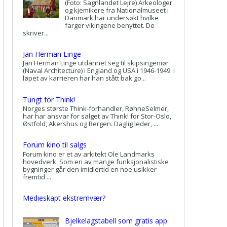
(Foto: Sagnlandet Lejre) Arkeologer
og kjemikere fra Nationalmuseet i
Danmark har undersøkt hvilke
farger vikingene benyttet. De
skriver...
Jan Herman Linge
Jan Herman Linge utdannet seg til skipsingeniør
(Naval Architecture) i England og USA i 1946-1949. I
løpet av karrieren har han stått bak go...
Tungt for Think!
Norges største Think-forhandler, RøhneSelmer,
har har ansvar for salget av Think! for Stor-Oslo,
Østfold, Akershus og Bergen. Daglig leder, ...
Forum kino til salgs
Forum kino er et av arkitekt Ole Landmarks
hovedverk. Som en av mange funksjonalistiske
bygninger går den imidlertid en noe usikker
fremtid ...
Medieskapt ekstremvær?
Bjelkelagstabell som gratis app