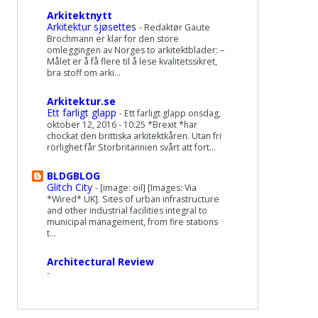
Arkitektnytt
Arkitektur sjøsettes
-
Redaktør Gaute
Brochmann er klar for den store
omleggingen av Norges to arkitektblader: –
Målet er å få flere til å lese kvalitetssikret,
bra stoff om arki...
Arkitektur.se
Ett farligt glapp
-
Ett farligt glapp onsdag,
oktober 12, 2016 - 10:25 *Brexit *har
chockat den brittiska arkitektkåren. Utan fri
rörlighet får Storbritannien svårt att fort...
BLDGBLOG
Glitch City
-
[image: oil] [Images: Via
*Wired* UK]. Sites of urban infrastructure
and other industrial facilities integral to
municipal management, from fire stations
t...
Architectural Review
-