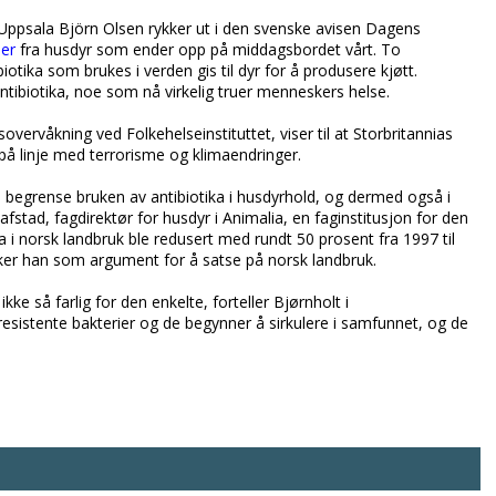
 Uppsala Björn Olsen rykker ut i den svenske avisen Dagens
ier
fra husdyr som ender opp på middagsbordet vårt. To
tika som brukes i verden gis til dyr for å produsere kjøtt.
antibiotika, noe som nå virkelig truer menneskers helse.
overvåkning ved Folkehelseinstituttet, viser til at Storbritannias
 på linje med terrorisme og klimaendringer.
å begrense bruken av antibiotika i husdyrhold, og dermed også i
fstad, fagdirektør for husdyr i Animalia, en faginstitusjon for den
ika i norsk landbruk ble redusert med rundt 50 prosent fra 1997 til
ruker han som argument for å satse på norsk landbruk.
kke så farlig for den enkelte, forteller Bjørnholt i
 resistente bakterier og de begynner å sirkulere i samfunnet, og de