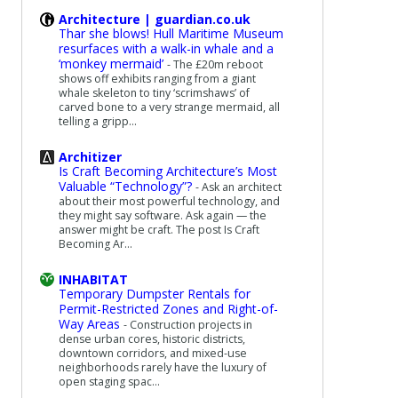
Architecture | guardian.co.uk
Thar she blows! Hull Maritime Museum
resurfaces with a walk-in whale and a
‘monkey mermaid’
-
The £20m reboot
shows off exhibits ranging from a giant
whale skeleton to tiny ‘scrimshaws’ of
carved bone to a very strange mermaid, all
telling a gripp...
Architizer
Is Craft Becoming Architecture’s Most
Valuable “Technology”?
-
Ask an architect
about their most powerful technology, and
they might say software. Ask again — the
answer might be craft. The post Is Craft
Becoming Ar...
INHABITAT
Temporary Dumpster Rentals for
Permit-Restricted Zones and Right-of-
Way Areas
-
Construction projects in
dense urban cores, historic districts,
downtown corridors, and mixed-use
neighborhoods rarely have the luxury of
open staging spac...