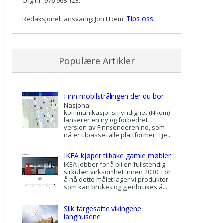
Org.nr. 976 968 123.
Tips oss
Redaksjonelt ansvarlig: Jon Hoem.
Populære Artikler
Finn mobilstrålingen der du bor
Nasjonal
kommunikasjonsmyndighet (Nkom)
lanserer en ny og forbedret
versjon av Finnsenderen.no, som
nå er tilpasset alle plattformer. Tje...
IKEA kjøper tilbake gamle møbler
IKEA jobber for å bli en fullstendig
sirkulær virksomhet innen 2030. For
å nå dette målet lager vi produkter
som kan brukes og gjenbrukes å...
Slik fargesatte vikingene
langhusene