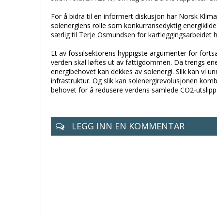
For å bidra til en informert diskusjon har Norsk Kli
solenergiens rolle som konkurransedyktig energikilde og
særlig til Terje Osmundsen for kartleggingsarbeidet ha
Et av fossilsektorens hyppigste argumenter for fortsatt
verden skal løftes ut av fattigdommen. Da trengs ene
energibehovet kan dekkes av solenergi. Slik kan vi unn
infrastruktur. Og slik kan solenergirevolusjonen kom
behovet for å redusere verdens samlede CO2-utslipp
LEGG INN EN KOMMENTAR