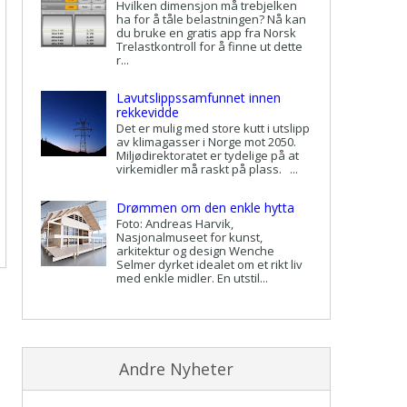
Hvilken dimensjon må trebjelken
ha for å tåle belastningen? Nå kan
du bruke en gratis app fra Norsk
Trelastkontroll for å finne ut dette
r...
Lavutslippssamfunnet innen
rekkevidde
Det er mulig med store kutt i utslipp
av klimagasser i Norge mot 2050.
Miljødirektoratet er tydelige på at
virkemidler må raskt på plass. ...
Drømmen om den enkle hytta
Foto: Andreas Harvik,
Nasjonalmuseet for kunst,
arkitektur og design Wenche
Selmer dyrket idealet om et rikt liv
med enkle midler. En utstil...
Andre Nyheter