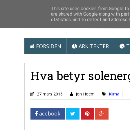
Arkitektur &
This site uses cookies from Google to d
are shared with Google along with perf
statistics, and to detect and address 
FORSIDEN
ARKITEKTER
T
Hva betyr solener
27 mars 2016
Jon Hoem
Klima
acebook