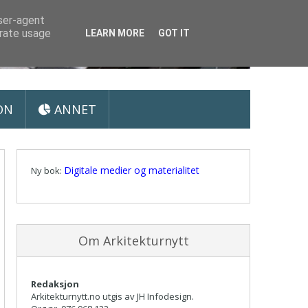
user-agent
erate usage
LEARN MORE
GOT IT
ON
ANNET
Digitale medier og materialitet
Ny bok:
Om Arkitekturnytt
Redaksjon
Arkitekturnytt.no utgis av JH Infodesign.