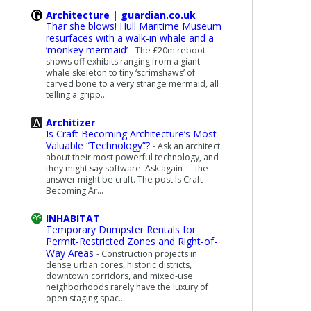
Architecture | guardian.co.uk
Thar she blows! Hull Maritime Museum
resurfaces with a walk-in whale and a
‘monkey mermaid’
-
The £20m reboot
shows off exhibits ranging from a giant
whale skeleton to tiny ‘scrimshaws’ of
carved bone to a very strange mermaid, all
telling a gripp...
Architizer
Is Craft Becoming Architecture’s Most
Valuable “Technology”?
-
Ask an architect
about their most powerful technology, and
they might say software. Ask again — the
answer might be craft. The post Is Craft
Becoming Ar...
INHABITAT
Temporary Dumpster Rentals for
Permit-Restricted Zones and Right-of-
Way Areas
-
Construction projects in
dense urban cores, historic districts,
downtown corridors, and mixed-use
neighborhoods rarely have the luxury of
open staging spac...