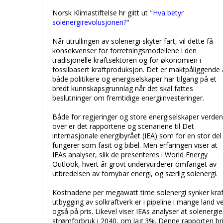
Norsk Klimastiftelse hr giitt ut "
Hva betyr
solenergirevolusjonen?
"
Når utrullingen av solenergi skyter fart, vil dette få
konsekvenser for forretningsmodellene i den
tradisjonelle kraftsektoren og for økonomien i
fossilbasert kraftproduksjon. Det er maktpåliggende 
både politikere og energiselskaper har tilgang på et
bredt kunnskapsgrunnlag når det skal fattes
beslutninger om fremtidige energiinvesteringer.
Både for regjeringer og store energiselskaper verden
over er det rapportene og scenariene til Det
internasjonale energibyrået (IEA) som for en stor del
fungerer som fasit og bibel. Men erfaringen viser at
IEAs analyser, slik de presenteres i World Energy
Outlook, hvert år grovt undervurderer omfanget av
utbredelsen av fornybar energi, og særlig solenergi.
Kostnadene per megawatt time solenergi synker krafti
utbygging av solkraftverk er i pipeline i mange land 
også på pris. Likevel viser IEAs analyser at solenergi
strømforbruk i 2040, om lag 3%. Denne rapporten brin