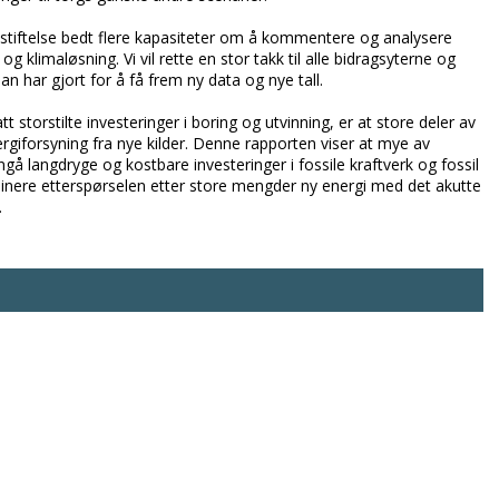
mastiftelse bedt flere kapasiteter om å kommentere og analysere
 klimaløsning. Vi vil rette en stor takk til alle bidragsyterne og
n har gjort for å få frem ny data og nye tall.
 storstilte investeringer i boring og utvinning, er at store deler av
rgiforsyning fra nye kilder. Denne rapporten viser at mye av
gå langdryge og kostbare investeringer i fossile kraftverk og fossil
binere etterspørselen etter store mengder ny energi med det akutte
.