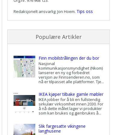
Org.nr. 976 968 123.
Tips oss
Redaksjonelt ansvarlig: Jon Hoem.
Populære Artikler
Finn mobilstrålingen der du bor
Nasjonal
kommunikasjonsmyndighet (Nkom)
lanserer en ny og forbedret
versjon av Finnsenderen.no, som
nå er tilpasset alle plattformer. Tje...
IKEA kjøper tilbake gamle møbler
IKEA jobber for å bli en fullstendig
sirkulær virksomhet innen 2030. For
å nå dette målet lager vi produkter
som kan brukes og gjenbrukes å...
Slik fargesatte vikingene
langhusene