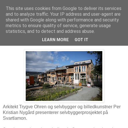
This site uses cookies from Google to deliver its services
Arkitektur & Miljøteknologi
and to analyze traffic. Your IP address and user-agent are
shared with Google along with performance and security
metrics to ensure quality of service, generate usage
statistics, and to detect and address abuse.
17 februar 2018
Selvbyggerprosjektet på Svartlamon
LEARN MORE
GOT IT
Arkitekt Trygve Ohren og selvbygger og billedkunstner Per
Kristian Nygård presenterer selvbyggerprosjektet på
Svartlamon.