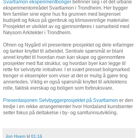
Svartlamon eksperimentboliger
befinner seg i et det urbane
eksperimentområdet Svartlamon i Trondheim. Her bygger
fem familier sine egne hus fra grunnen med begrenset
budsjett og fokus på gjenbruk og klimavennlige materialer.
Prosjektet er utviklet av og gjennomføres i samarbeid med
Nøysom Arkitekter i Trondheim.
Ohren og Nygård vil presentere prosjektet og dele erfaringer
og tanker knyttet til arbeidet. Sentrale spørsmål er blant
annet knyttet til hvordan man kan skape og gjennomføre
prosjekter med flat struktur, og hvordan byer kan legge til
rette for selvstyrte initiativer. I et svært presset boligmarked
trenger vi eksempler som viser at det er mulig å gjøre ting
annerledes. Viktig er også spørsmål knyttet til arkitektens
rolle, faktisk eierskap og boligen som forbruksvare.
Presentasjonen Selvbyggerprosjektet på Svartlamon
er den
tredje i en rekke arrangementer hvor Hordaland kunstsenter
setter fokus på deltakelse i by- og samfunnsutvikling.
Jon Hoem
kl
01:16