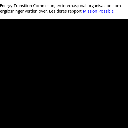
Energy Transition Commision, en internasjonal organisasjon som
ergiløsninger verden over. Les deres rapport
Mission Possible
.