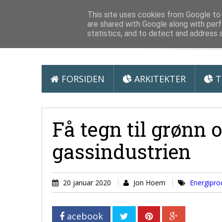
Arkitektur &
This site uses cookies from Google to d
are shared with Google along with perf
statistics, and to detect and address 
FORSIDEN
ARKITEKTER
T
Få tegn til grønn o
gassindustrien
20 januar 2020
Jon Hoem
Energipr
acebook