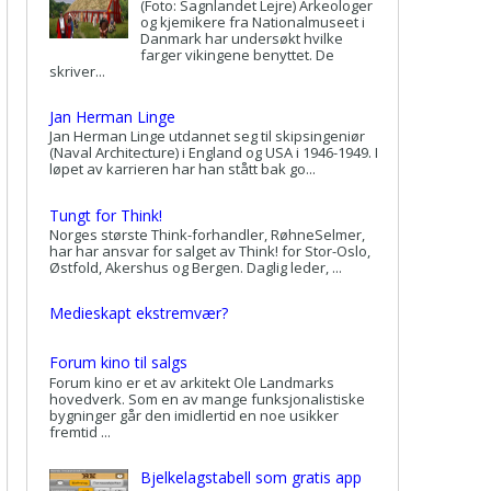
(Foto: Sagnlandet Lejre) Arkeologer
og kjemikere fra Nationalmuseet i
Danmark har undersøkt hvilke
farger vikingene benyttet. De
skriver...
Jan Herman Linge
Jan Herman Linge utdannet seg til skipsingeniør
(Naval Architecture) i England og USA i 1946-1949. I
løpet av karrieren har han stått bak go...
Tungt for Think!
Norges største Think-forhandler, RøhneSelmer,
har har ansvar for salget av Think! for Stor-Oslo,
Østfold, Akershus og Bergen. Daglig leder, ...
Medieskapt ekstremvær?
Forum kino til salgs
Forum kino er et av arkitekt Ole Landmarks
hovedverk. Som en av mange funksjonalistiske
bygninger går den imidlertid en noe usikker
fremtid ...
Bjelkelagstabell som gratis app