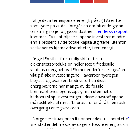
Ifølge det internasjonale energibyrået (IEA) er lite
som tyder på at det foregår en omfattende grønn
omstilling i olje- og gassindustrien. I
en fersk rapport
kommer IEA til at oljeselskapene investerer mindre
enn 1 prosent av de totale kapitalutgiftene, utenfor
selskapenes kjernevirksomheter, i ren energi.
I følge IEA vil et fullstendig skifte til ren
elektrisitetsproduksjon heller ikke tilfredsstille
verdens energibehov. IEA mener derfor det også er
viktig å øke investeringene i lavkarbonhydrogen,
biogass og avansert biodrivstoff da disse
energibærerne har mange av de fossile
brennstoffenes egenskaper, men uten netto
karbonutslipp. Investeringer i disse drivstofftypene
må raskt øke til rundt 15 prosent for å få til en rask
overgang i energisektoren.
I Norge ser situasjonen litt annerledes ut. I notatet «
vi erstatter det meste av dagens fossile energibruk me