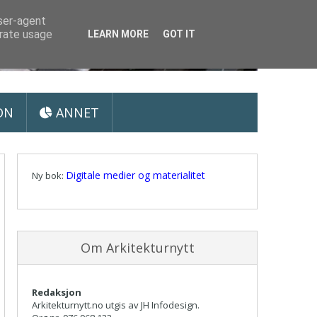
user-agent
erate usage
LEARN MORE
GOT IT
ON
ANNET
Digitale medier og materialitet
Ny bok:
Om Arkitekturnytt
Redaksjon
Arkitekturnytt.no utgis av JH Infodesign.