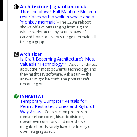
Architecture | guardian.co.uk
Thar she blows! Hull Maritime Museum
resurfaces with a walk-in whale and a
‘monkey mermaid’
-
The £20m reboot
shows off exhibits ranging from a giant
whale skeleton to tiny ‘scrimshaws’ of
carved bone to a very strange mermaid, all
telling a gripp...
Architizer
Is Craft Becoming Architecture’s Most
Valuable “Technology”?
-
Ask an architect
about their most powerful technology, and
they might say software. Ask again — the
answer might be craft. The post Is Craft
Becoming Ar...
INHABITAT
Temporary Dumpster Rentals for
Permit-Restricted Zones and Right-of-
Way Areas
-
Construction projects in
dense urban cores, historic districts,
downtown corridors, and mixed-use
neighborhoods rarely have the luxury of
open staging spac...