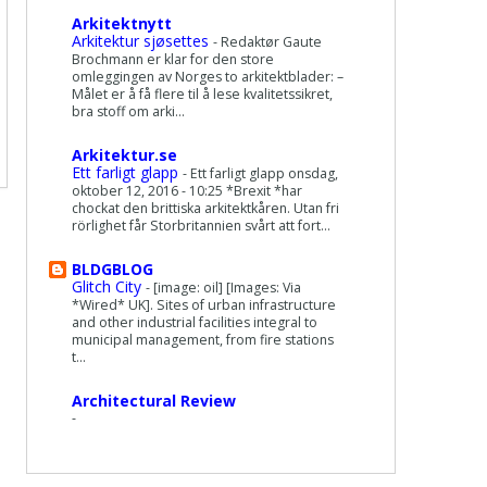
Arkitektnytt
Arkitektur sjøsettes
-
Redaktør Gaute
Brochmann er klar for den store
omleggingen av Norges to arkitektblader: –
Målet er å få flere til å lese kvalitetssikret,
bra stoff om arki...
Arkitektur.se
Ett farligt glapp
-
Ett farligt glapp onsdag,
oktober 12, 2016 - 10:25 *Brexit *har
chockat den brittiska arkitektkåren. Utan fri
rörlighet får Storbritannien svårt att fort...
BLDGBLOG
Glitch City
-
[image: oil] [Images: Via
*Wired* UK]. Sites of urban infrastructure
and other industrial facilities integral to
municipal management, from fire stations
t...
Architectural Review
-