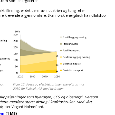
strøm som energibærer.
trifisering, er det deler av industrien og tung- eller
være krevende å gjennomføre. Skal norsk energibruk ha nullutslipp
tslippsløsninger som hydrogen, CCS og bioenergi. Dersom
dette medføre størst økning i kraftforbruket. Med vårt
uk,
sier Vegard Holmefjord.
røm
(1 MB)