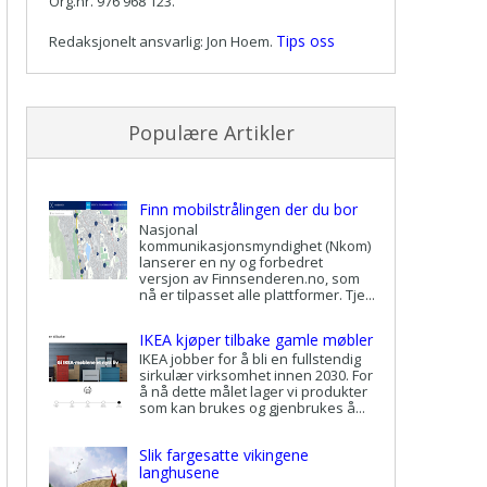
Org.nr. 976 968 123.
Tips oss
Redaksjonelt ansvarlig: Jon Hoem.
Populære Artikler
Finn mobilstrålingen der du bor
Nasjonal
kommunikasjonsmyndighet (Nkom)
lanserer en ny og forbedret
versjon av Finnsenderen.no, som
nå er tilpasset alle plattformer. Tje...
IKEA kjøper tilbake gamle møbler
IKEA jobber for å bli en fullstendig
sirkulær virksomhet innen 2030. For
å nå dette målet lager vi produkter
som kan brukes og gjenbrukes å...
Slik fargesatte vikingene
langhusene