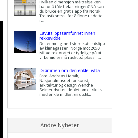
Hvilken dimensjon må trebjelken
ha for å tåle belastningen? Nå kan
du bruke en gratis app fra Norsk
Trelastkontroll for å finne ut dette
r...
Lavutslippssamfunnet innen
rekkevidde
Det er mulig med store kutt i utslipp
av klimagasser i Norge mot 2050.
Miljødirektoratet er tydelige på at
virkemidler må raskt på plass. ...
Drømmen om den enkle hytta
Foto: Andreas Harvik,
Nasjonalmuseet for kunst,
arkitektur og design Wenche
Selmer dyrket idealet om et rikt liv
med enkle midler. En utstil...
Andre Nyheter