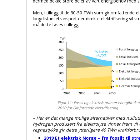
dermed dekke store deler av vårt energibehov med 
Men, i tillegg til de 30-50 TWh som gir omfattende elek
langdistansetransport der direkte elektrifisering vil 
må dette løses i tillegg.
– Her er det mange mulige alternativer med nullu
hydrogen produsert fra elektrolyse vinner frem vil 
regnestykke gir dette ytterligere 40 TWh kraftforbr
2019 Et elektrisk Norge – fra fossilt til st