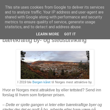
This site uses cookies from Google to deliver its services
Arkitektur & Miljøteknologi
and to analyze traffic. Your IP address and user-agent are
shared with Google along with performance and security
metrics to ensure quality of service, generate usage
statistics, and to detect and address abuse.
27 februar 2020
Attraktiv by – Statens pris for
LEARN MORE
GOT IT
bærekraftig by- og stedsutvikling
I 2019 ble
Bergen kåret
til Norges mest attraktive by.
Hvor er Norges mest attraktive by eller tettsted? Send inn
forslag til hvem som fortjener prisen.
– Dette er sjette gangen vi leter etter bærekraftige byer og
steder der det er godt å bo, arbeide eller bare være på