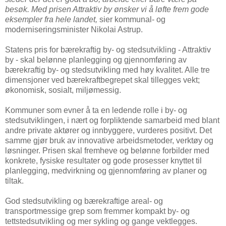
besøk. Med prisen Attraktiv by ønsker vi å løfte frem gode
eksempler fra hele landet,
sier kommunal- og
moderniseringsminister Nikolai Astrup.
Statens pris for bærekraftig by- og stedsutvikling - Attraktiv
by - skal belønne planlegging og gjennomføring av
bærekraftig by- og stedsutvikling med høy kvalitet. Alle tre
dimensjoner ved bærekraftbegrepet skal tillegges vekt;
økonomisk, sosialt, miljømessig.
Kommuner som evner å ta en ledende rolle i by- og
stedsutviklingen, i nært og forpliktende samarbeid med blant
andre private aktører og innbyggere, vurderes positivt. Det
samme gjør bruk av innovative arbeidsmetoder, verktøy og
løsninger. Prisen skal fremheve og belønne forbilder med
konkrete, fysiske resultater og gode prosesser knyttet til
planlegging, medvirkning og gjennomføring av planer og
tiltak.
God stedsutvikling og bærekraftige areal- og
transportmessige grep som fremmer kompakt by- og
tettstedsutvikling og mer sykling og gange vektlegges.