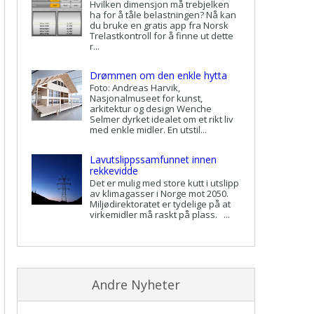
Hvilken dimensjon må trebjelken
ha for å tåle belastningen? Nå kan
du bruke en gratis app fra Norsk
Trelastkontroll for å finne ut dette
r...
Drømmen om den enkle hytta
Foto: Andreas Harvik,
Nasjonalmuseet for kunst,
arkitektur og design Wenche
Selmer dyrket idealet om et rikt liv
med enkle midler. En utstil...
Lavutslippssamfunnet innen
rekkevidde
Det er mulig med store kutt i utslipp
av klimagasser i Norge mot 2050.
Miljødirektoratet er tydelige på at
virkemidler må raskt på plass. ...
Andre Nyheter