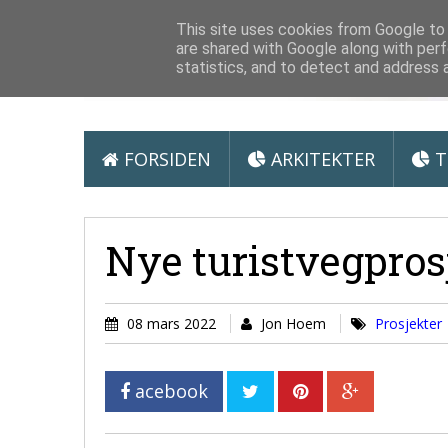
Arkitektur &
This site uses cookies from Google to d
are shared with Google along with perf
statistics, and to detect and address 
FORSIDEN
ARKITEKTER
T
Nye turistvegpros
08 mars 2022
Jon Hoem
Prosjekter
acebook