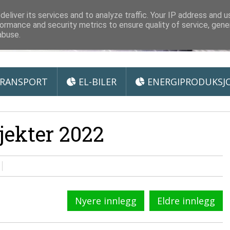
 Miljøteknologi
eliver its services and to analyze traffic. Your IP address and 
ormance and security metrics to ensure quality of service, gen
abuse.
RANSPORT
EL-BILER
ENERGIPRODUKSJ
jekter 2022
Nyere innlegg
Eldre innlegg