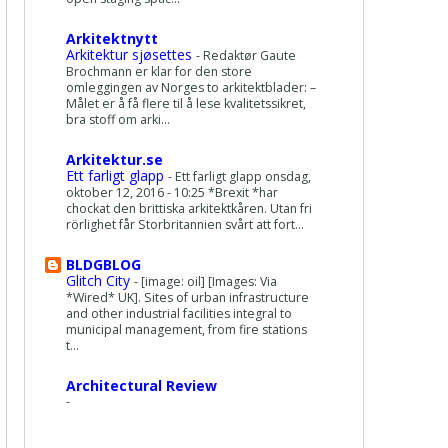
Arkitektnytt
Arkitektur sjøsettes
-
Redaktør Gaute
Brochmann er klar for den store
omleggingen av Norges to arkitektblader: –
Målet er å få flere til å lese kvalitetssikret,
bra stoff om arki...
Arkitektur.se
Ett farligt glapp
-
Ett farligt glapp onsdag,
oktober 12, 2016 - 10:25 *Brexit *har
chockat den brittiska arkitektkåren. Utan fri
rörlighet får Storbritannien svårt att fort...
BLDGBLOG
Glitch City
-
[image: oil] [Images: Via
*Wired* UK]. Sites of urban infrastructure
and other industrial facilities integral to
municipal management, from fire stations
t...
Architectural Review
-