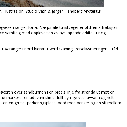
. Illustrasjon: Studio Vatn & Jørgen Tandberg Arkitektur
gvesen sørget for at Nasjonale turistveger er blitt en attraksjon
vice samtidig med opplevelsen av nyskapende arkitektur og
 til Varanger i nord bidrar til verdiskaping i reiselivsnæringen i tråd
økeren over sandbunnen i en presis linje fra stranda ut mot en
 markerer en tidevannslinje; fullt synlige ved lavvann og helt
uten en gruset parkeringsplass, bord med benker og en sti mellom