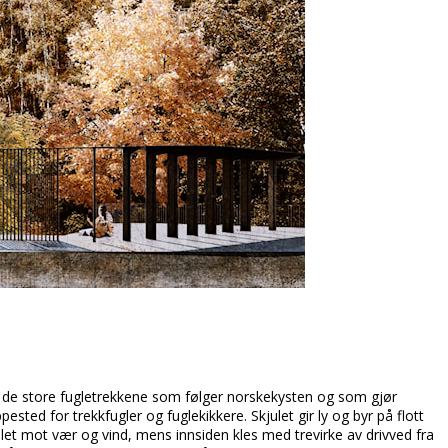
gs de store fugletrekkene som følger norskekysten og som gjør
ted for trekkfugler og fuglekikkere. Skjulet gir ly og byr på flott
et mot vær og vind, mens innsiden kles med trevirke av drivved fra