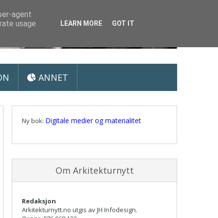
user-agent
erate usage
LEARN MORE
GOT IT
ON
ANNET
Digitale medier og materialitet
Ny bok:
Om Arkitekturnytt
Redaksjon
Arkitekturnytt.no utgis av JH Infodesign.