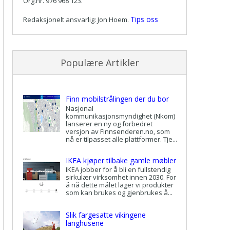
Org.nr. 976 968 123.
Tips oss
Redaksjonelt ansvarlig: Jon Hoem.
Populære Artikler
Finn mobilstrålingen der du bor
Nasjonal
kommunikasjonsmyndighet (Nkom)
lanserer en ny og forbedret
versjon av Finnsenderen.no, som
nå er tilpasset alle plattformer. Tje...
IKEA kjøper tilbake gamle møbler
IKEA jobber for å bli en fullstendig
sirkulær virksomhet innen 2030. For
å nå dette målet lager vi produkter
som kan brukes og gjenbrukes å...
Slik fargesatte vikingene
langhusene