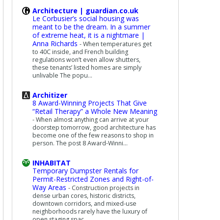
Architecture | guardian.co.uk
Le Corbusier’s social housing was
meant to be the dream. In a summer
of extreme heat, it is a nightmare |
Anna Richards
-
When temperatures get
to 40C inside, and French building
regulations won’t even allow shutters,
these tenants’ listed homes are simply
unlivable The popu...
Architizer
8 Award-Winning Projects That Give
“Retail Therapy” a Whole New Meaning
-
When almost anything can arrive at your
doorstep tomorrow, good architecture has
become one of the few reasons to shop in
person. The post 8 Award-Winni...
INHABITAT
Temporary Dumpster Rentals for
Permit-Restricted Zones and Right-of-
Way Areas
-
Construction projects in
dense urban cores, historic districts,
downtown corridors, and mixed-use
neighborhoods rarely have the luxury of
open staging spac...