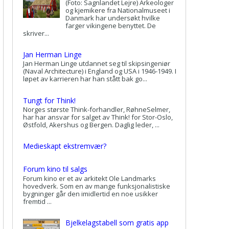
(Foto: Sagnlandet Lejre) Arkeologer
og kjemikere fra Nationalmuseet i
Danmark har undersøkt hvilke
farger vikingene benyttet. De
skriver...
Jan Herman Linge
Jan Herman Linge utdannet seg til skipsingeniør
(Naval Architecture) i England og USA i 1946-1949. I
løpet av karrieren har han stått bak go...
Tungt for Think!
Norges største Think-forhandler, RøhneSelmer,
har har ansvar for salget av Think! for Stor-Oslo,
Østfold, Akershus og Bergen. Daglig leder, ...
Medieskapt ekstremvær?
Forum kino til salgs
Forum kino er et av arkitekt Ole Landmarks
hovedverk. Som en av mange funksjonalistiske
bygninger går den imidlertid en noe usikker
fremtid ...
Bjelkelagstabell som gratis app