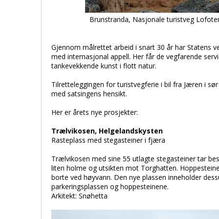
Brunstranda, Nasjonale turistveg Lofoten
Gjennom målrettet arbeid i snart 30 år har Statens ve
med internasjonal appell. Her får de vegfarende ser
tankevekkende kunst i flott natur.
Tilretteleggingen for turistvegferie i bil fra Jæren i sør
med satsingens hensikt.
Her er årets nye prosjekter:
Trælvikosen, Helgelandskysten
Rasteplass med stegasteiner i fjæra
Trælvikosen med sine 55 utlagte stegasteiner tar bes
liten holme og utsikten mot Torghatten. Hoppesteinene
borte ved høyvann. Den nye plassen inneholder dess
parkeringsplassen og hoppesteinene.
Arkitekt: Snøhetta