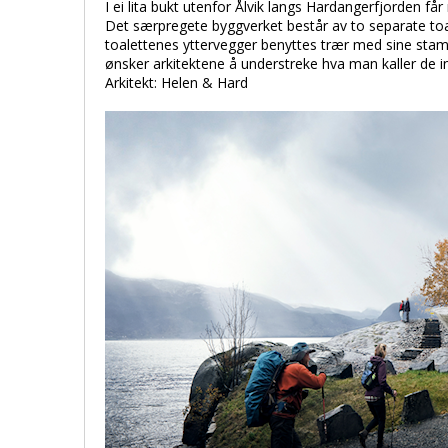
I ei lita bukt utenfor Ålvik langs Hardangerfjorden få
Det særpregete byggverket består av to separate toal
toalettenes yttervegger benyttes trær med sine stam
ønsker arkitektene å understreke hva man kaller de 
Arkitekt: Helen & Hard