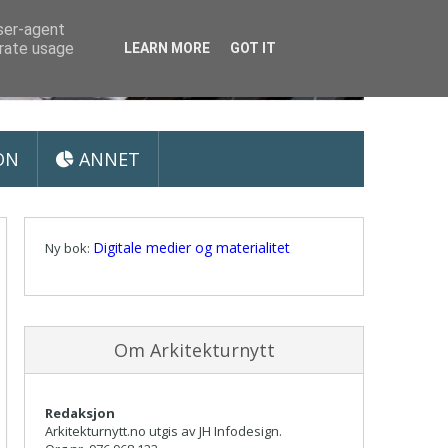
user-agent
erate usage
LEARN MORE
GOT IT
ON
ANNET
Digitale medier og materialitet
Ny bok:
Om Arkitekturnytt
Redaksjon
Arkitekturnytt.no utgis av JH Infodesign.