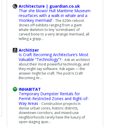
Architecture | guardian.co.uk
Thar she blows! Hull Maritime Museum
resurfaces with a walk-in whale and a
‘monkey mermaid’
-
The £20m reboot
shows off exhibits ranging from a giant
whale skeleton to tiny ‘scrimshaws’ of
carved bone to a very strange mermaid, all
telling a gripp...
Architizer
Is Craft Becoming Architecture’s Most
Valuable “Technology”?
-
Ask an architect
about their most powerful technology, and
they might say software. Ask again — the
answer might be craft. The post Is Craft
Becoming Ar...
INHABITAT
Temporary Dumpster Rentals for
Permit-Restricted Zones and Right-of-
Way Areas
-
Construction projects in
dense urban cores, historic districts,
downtown corridors, and mixed-use
neighborhoods rarely have the luxury of
open staging spac...