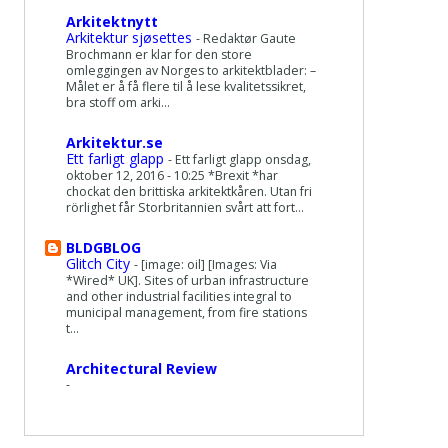
Arkitektnytt
Arkitektur sjøsettes
-
Redaktør Gaute
Brochmann er klar for den store
omleggingen av Norges to arkitektblader: –
Målet er å få flere til å lese kvalitetssikret,
bra stoff om arki...
Arkitektur.se
Ett farligt glapp
-
Ett farligt glapp onsdag,
oktober 12, 2016 - 10:25 *Brexit *har
chockat den brittiska arkitektkåren. Utan fri
rörlighet får Storbritannien svårt att fort...
BLDGBLOG
Glitch City
-
[image: oil] [Images: Via
*Wired* UK]. Sites of urban infrastructure
and other industrial facilities integral to
municipal management, from fire stations
t...
Architectural Review
-