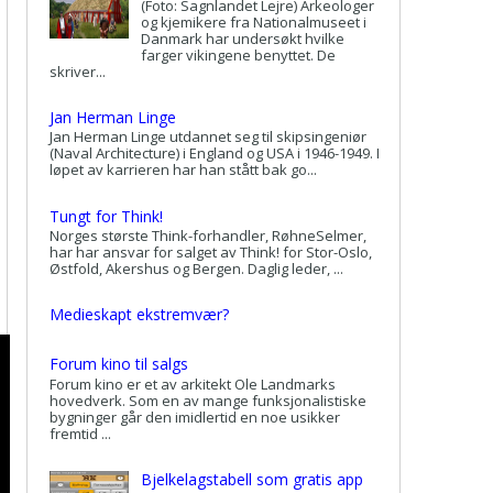
(Foto: Sagnlandet Lejre) Arkeologer
og kjemikere fra Nationalmuseet i
Danmark har undersøkt hvilke
farger vikingene benyttet. De
skriver...
Jan Herman Linge
Jan Herman Linge utdannet seg til skipsingeniør
(Naval Architecture) i England og USA i 1946-1949. I
løpet av karrieren har han stått bak go...
Tungt for Think!
Norges største Think-forhandler, RøhneSelmer,
har har ansvar for salget av Think! for Stor-Oslo,
Østfold, Akershus og Bergen. Daglig leder, ...
Medieskapt ekstremvær?
Forum kino til salgs
Forum kino er et av arkitekt Ole Landmarks
hovedverk. Som en av mange funksjonalistiske
bygninger går den imidlertid en noe usikker
fremtid ...
Bjelkelagstabell som gratis app