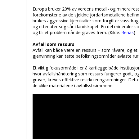
Europa bruker 20% av verdens metall- og mineralress
forekomstene av de sjeldne jordartsmetallene befinn
brukes aggressive kjemikalier som forgifter vassdr
og etterlater seg sår i landskapet. En del mineraler 
og bli et problem når de graves frem. (Kilde:
Renas
)
Avfall som ressurs
Avfall kan både være en ressurs – som råvare, og et
gjenvinning kan tette befolkningsområder avlaste ru
Et viktig fokusområde i er å kartlegge både institusj
hvor avfallshåndtering som ressurs fungerer godt, o
gruver, kreves effektive resirkuleringsordninger. D
de ulike materialene i avfallsstrømmene.