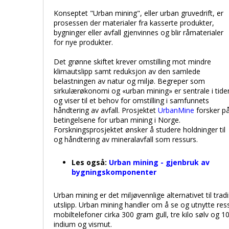
Konseptet "Urban mining", eller urban gruvedrift, er
prosessen der materialer fra kasserte produkter,
bygninger eller avfall gjenvinnes og blir råmaterialer
for nye produkter.
Det grønne skiftet krever omstilling mot mindre
klimautslipp samt reduksjon av den samlede
belastningen av natur og miljø. Begreper som
sirkulærøkonomi og «urban mining» er sentrale i tide
og viser til et behov for omstilling i samfunnets
håndtering av avfall. Prosjektet
UrbanMine
forsker p
betingelsene for urban mining i Norge.
Forskningsprosjektet ønsker å studere holdninger til
og håndtering av mineralavfall som ressurs.
Les også:
Urban mining - gjenbruk av
bygningskomponenter
Urban mining er det miljøvennlige alternativet til tra
utslipp. Urban mining handler om å se og utnytte ress
mobiltelefoner cirka 300 gram gull, tre kilo sølv og
indium og vismut.