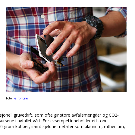
n
å
Foto:
Fairphone
disjonell gruvedrift, som ofte gir store avfallsmengder og CO2-
ursene i avfallet vårt. For eksempel inneholder ett tonn
 100 gram kobber, samt sjeldne metaller som platinum, ruthenium,