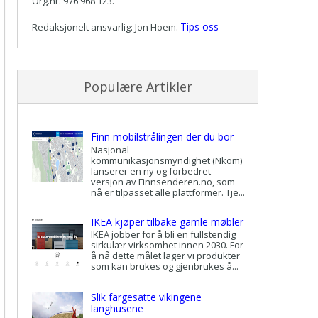
Org.nr. 976 968 123.
Tips oss
Redaksjonelt ansvarlig: Jon Hoem.
Populære Artikler
Finn mobilstrålingen der du bor
Nasjonal
kommunikasjonsmyndighet (Nkom)
lanserer en ny og forbedret
versjon av Finnsenderen.no, som
nå er tilpasset alle plattformer. Tje...
IKEA kjøper tilbake gamle møbler
IKEA jobber for å bli en fullstendig
sirkulær virksomhet innen 2030. For
å nå dette målet lager vi produkter
som kan brukes og gjenbrukes å...
Slik fargesatte vikingene
langhusene