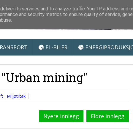
 Miljøteknologi
eliver its services and to analyze traffic. Your IP address and 
ormance and security metrics to ensure quality of service, gen
abuse.
RANSPORT
EL-BILER
ENERGIPRODUKSJ
 "Urban mining"
ft
,
Miljøtiltak
Nyere innlegg
Eldre innlegg