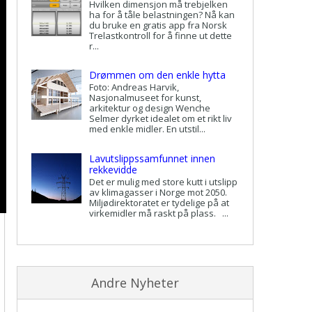
Hvilken dimensjon må trebjelken
ha for å tåle belastningen? Nå kan
du bruke en gratis app fra Norsk
Trelastkontroll for å finne ut dette
r...
Drømmen om den enkle hytta
Foto: Andreas Harvik,
Nasjonalmuseet for kunst,
arkitektur og design Wenche
Selmer dyrket idealet om et rikt liv
med enkle midler. En utstil...
Lavutslippssamfunnet innen
rekkevidde
Det er mulig med store kutt i utslipp
av klimagasser i Norge mot 2050.
Miljødirektoratet er tydelige på at
virkemidler må raskt på plass. ...
Andre Nyheter