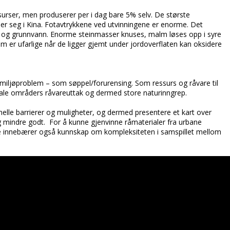
urser, men produserer per i dag bare 5% selv. De største
er seg i Kina. Fotavtrykkene ved utvinningene er enorme. Det
ag og grunnvann. Enorme steinmasser knuses, malm løses opp i syre
som er ufarlige når de ligger gjemt under jordoverflaten kan oksidere
 miljøproblem – som søppel/forurensing. Som ressurs og råvare til
rale områders råvareuttak og dermed store naturinngrep.
onelle barrierer og muligheter, og dermed presentere et kart over
g mindre godt. For å kunne gjenvinne råmaterialer fra urbane
ette innebærer også kunnskap om kompleksiteten i samspillet mellom