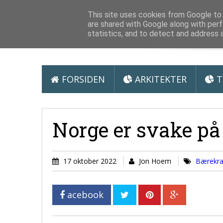
Arkitektur &
This site uses cookies from Google to d
are shared with Google along with perf
statistics, and to detect and address 
FORSIDEN
ARKITEKTER
T
Norge er svake på
17 oktober 2022
Jon Hoem
Bærekra
acebook