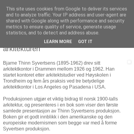
This site uses cookies from Google to deliver its services
Arkitektur & Miljøteknologi
and to analyze traffic. Your IP address and user-agent are
shared with Google along with performance and security
metrics to ensure quality of service, generate usage
statistics, and to detect and address abuse.
20 juli 2008
Bjarne Thinn Syvertsen og den moderne
LEARN MORE
GOT IT
arkitekturen
Bjarne Thinn Syvertsens (1895-1962) drev sitt
arkitektkontor i Drammen mellom 1926 og 1962. Han
startet kontoret etter arkitektstudier ved Høyskolen i
Trondheim og fem års praksis ved tre betydelige
arkitektkontor i Los Angeles og Pasadena i USA.
Produksjonen utgjør et viktig bidrag til norsk 1900-talls
arkitektur, og presenteres i en bok som viser den første
samlede presentasjon av Thinn Syvertsens produksjon.
Boken gir et godt innblikk i den amerikanske og den
europeiske modernismen som begge var med å forme
Syvertsen produksjon.