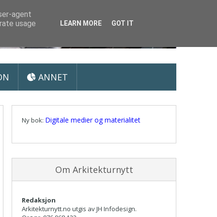
user-agent
erate usage
LEARN MORE
GOT IT
ON
ANNET
Digitale medier og materialitet
Ny bok:
Om Arkitekturnytt
Redaksjon
Arkitekturnytt.no utgis av JH Infodesign.