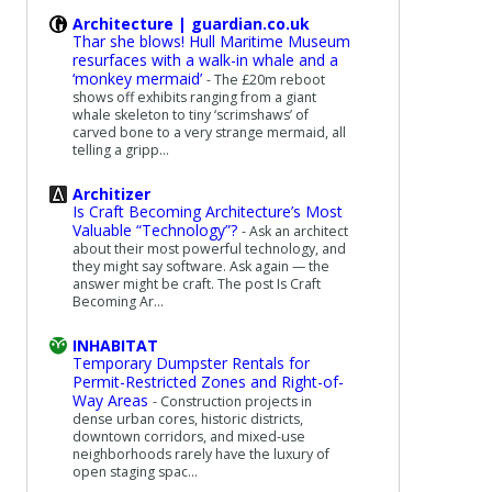
Architecture | guardian.co.uk
Thar she blows! Hull Maritime Museum
resurfaces with a walk-in whale and a
‘monkey mermaid’
-
The £20m reboot
shows off exhibits ranging from a giant
whale skeleton to tiny ‘scrimshaws’ of
carved bone to a very strange mermaid, all
telling a gripp...
Architizer
Is Craft Becoming Architecture’s Most
Valuable “Technology”?
-
Ask an architect
about their most powerful technology, and
they might say software. Ask again — the
answer might be craft. The post Is Craft
Becoming Ar...
INHABITAT
Temporary Dumpster Rentals for
Permit-Restricted Zones and Right-of-
Way Areas
-
Construction projects in
dense urban cores, historic districts,
downtown corridors, and mixed-use
neighborhoods rarely have the luxury of
open staging spac...