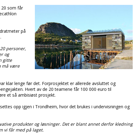
e 20 som får
ecathlon
adratmeter på
.
r 20 personer,
er og
 gitte
om må være
klar lenge før det. Forprosjektet er allerede avsluttet og
pengejakten. Hvert av de 20 teamene får 100 000 euro til
øre et så ambisiøst prosjekt.
ettes opp igjen i Trondheim, hvor det brukes i undervisningen og
vative produkter og løsninger. Det er blant annet derfor kledning
 vi får med på laget.