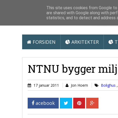
Arkitektur &
This site uses cookies from Google to d
are shared with Google along with perf
statistics, and to detect and address 
FORSIDEN
ARKITEKTER
T
NTNU bygger mil
17 januar 2011
Jon Hoem
Bolighus
acebook