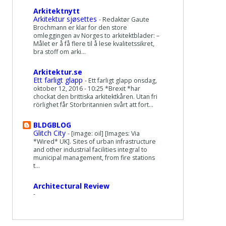
Arkitektnytt
Arkitektur sjøsettes
-
Redaktør Gaute
Brochmann er klar for den store
omleggingen av Norges to arkitektblader: –
Målet er å få flere til å lese kvalitetssikret,
bra stoff om arki...
Arkitektur.se
Ett farligt glapp
-
Ett farligt glapp onsdag,
oktober 12, 2016 - 10:25 *Brexit *har
chockat den brittiska arkitektkåren. Utan fri
rörlighet får Storbritannien svårt att fort...
BLDGBLOG
Glitch City
-
[image: oil] [Images: Via
*Wired* UK]. Sites of urban infrastructure
and other industrial facilities integral to
municipal management, from fire stations
t...
Architectural Review
-