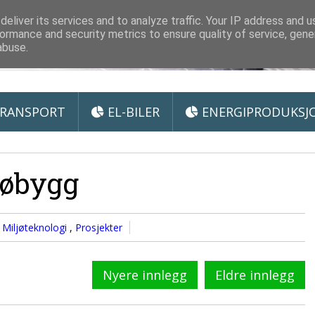
 Miljøteknologi
eliver its services and to analyze traffic. Your IP address and 
ormance and security metrics to ensure quality of service, gen
abuse.
RANSPORT
EL-BILER
ENERGIPRODUKSJ
jøbygg
,
Miljøteknologi
,
Prosjekter
Nyere innlegg
Eldre innlegg