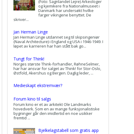
(Foto: Sagnlandet Lejre) Arkeologer
og kjemikere fra Nationalmuseet i
Danmark har undersøkt hvilke
farger vikingene benyttet. De
skriver...
Jan Herman Linge
Jan Herman Linge utdannet seg til skipsingeniør
(Naval Architecture) i England og USA i 1946-1949. I
løpet av karrieren har han stått bak go...
Tungt for Think!
Norges største Think-forhandler, RøhneSelmer,
har har ansvar for salget av Think! for Stor-Oslo,
Østfold, Akershus og Bergen. Daglig leder, ...
Medieskapt ekstremvær?
Forum kino til salgs
Forum kino er et av arkitekt Ole Landmarks
hovedverk. Som en av mange funksjonalistiske
bygninger går den imidlertid en noe usikker
fremtid ...
Bjelkelagstabell som gratis app