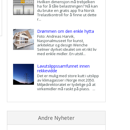
Hvilken dimensjon må trebjelken
ha for å tåle belastningen? Nå kan
du bruke en gratis app fra Norsk
Trelastkontroll for å finne ut dette
r...
Drømmen om den enkle hytta
Foto: Andreas Harvik,
Nasjonalmuseet for kunst,
arkitektur og design Wenche
Selmer dyrket idealet om et rikt liv
med enkle midler. En utstil...
Lavutslippssamfunnet innen
rekkevidde
Det er mulig med store kutt i utslipp
av klimagasser i Norge mot 2050.
Miljødirektoratet er tydelige på at
virkemidler må raskt på plass. ...
Andre Nyheter