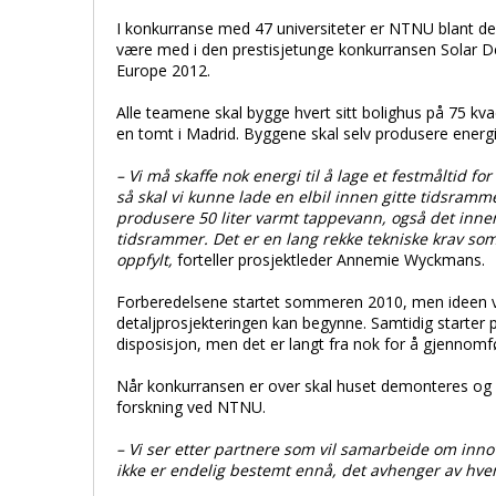
I konkurranse med 47 universiteter er NTNU blant d
være med i den prestisjetunge konkurransen Solar D
Europe 2012.
Alle teamene skal bygge hvert sitt bolighus på 75 kv
en tomt i Madrid. Byggene skal selv produsere energi
– Vi må skaffe nok energi til å lage et festmåltid fo
så skal vi kunne lade en elbil innen gitte tidsramm
produsere 50 liter varmt tappevann, også det innen
tidsrammer. Det er en lang rekke tekniske krav s
oppfylt,
forteller prosjektleder Annemie Wyckmans.
Forberedelsene startet sommeren 2010, men ideen var 
detaljprosjekteringen kan begynne. Samtidig starter 
disposisjon, men det er langt fra nok for å gjennomf
Når konkurransen er over skal huset demonteres og s
forskning ved NTNU.
– Vi ser etter partnere som vil samarbeide om inno
ikke er endelig bestemt ennå, det avhenger av hvem