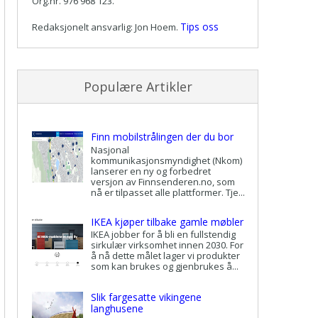
Org.nr. 976 968 123.
Tips oss
Redaksjonelt ansvarlig: Jon Hoem.
Populære Artikler
Finn mobilstrålingen der du bor
Nasjonal
kommunikasjonsmyndighet (Nkom)
lanserer en ny og forbedret
versjon av Finnsenderen.no, som
nå er tilpasset alle plattformer. Tje...
IKEA kjøper tilbake gamle møbler
IKEA jobber for å bli en fullstendig
sirkulær virksomhet innen 2030. For
å nå dette målet lager vi produkter
som kan brukes og gjenbrukes å...
Slik fargesatte vikingene
langhusene