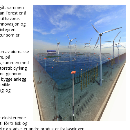
 gått sammen
n Forest er å
il havbruk.
 innovasjon og
integrert
ltur som er
jon av biomasse
re, på
fang sammen med
orstilt dyrking
ngene gjennom
å bygge anlegg
tvikle
ogi og
r eksisterende
fôr til fisk og
i og gjødsel er andre produkter fra løsningen.