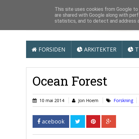
Arkitektur &
This site uses cookies from Google to d
are shared with Google along with perf
statistics, and to detect and address 
FORSIDEN
ARKITEKTER
T
Ocean Forest
10 mai 2014
Jon Hoem
Forskning
acebook