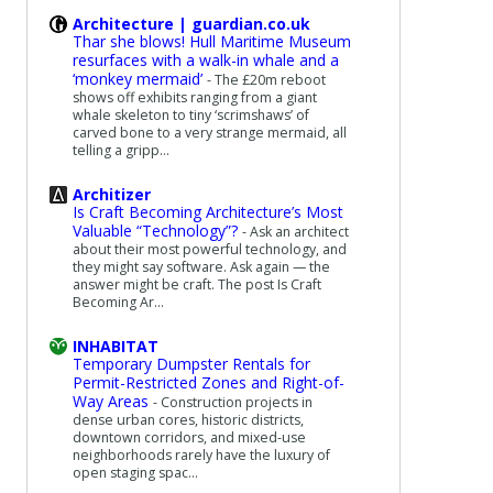
Architecture | guardian.co.uk
Thar she blows! Hull Maritime Museum
resurfaces with a walk-in whale and a
‘monkey mermaid’
-
The £20m reboot
shows off exhibits ranging from a giant
whale skeleton to tiny ‘scrimshaws’ of
carved bone to a very strange mermaid, all
telling a gripp...
Architizer
Is Craft Becoming Architecture’s Most
Valuable “Technology”?
-
Ask an architect
about their most powerful technology, and
they might say software. Ask again — the
answer might be craft. The post Is Craft
Becoming Ar...
INHABITAT
Temporary Dumpster Rentals for
Permit-Restricted Zones and Right-of-
Way Areas
-
Construction projects in
dense urban cores, historic districts,
downtown corridors, and mixed-use
neighborhoods rarely have the luxury of
open staging spac...