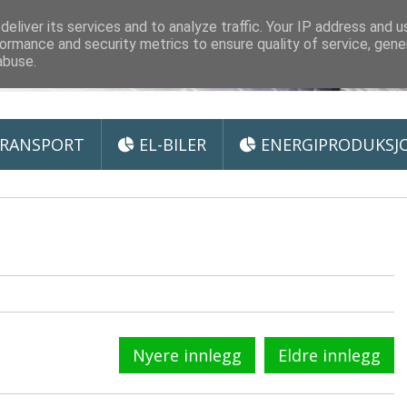
 Miljøteknologi
eliver its services and to analyze traffic. Your IP address and 
ormance and security metrics to ensure quality of service, gen
abuse.
RANSPORT
EL-BILER
ENERGIPRODUKSJ
Nyere innlegg
Eldre innlegg