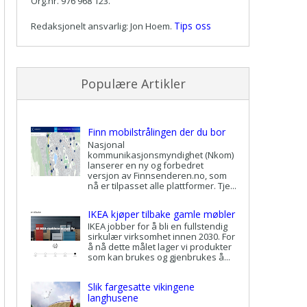
Org.nr. 976 968 123.
Tips oss
Redaksjonelt ansvarlig: Jon Hoem.
Populære Artikler
Finn mobilstrålingen der du bor
Nasjonal
kommunikasjonsmyndighet (Nkom)
lanserer en ny og forbedret
versjon av Finnsenderen.no, som
nå er tilpasset alle plattformer. Tje...
IKEA kjøper tilbake gamle møbler
IKEA jobber for å bli en fullstendig
sirkulær virksomhet innen 2030. For
å nå dette målet lager vi produkter
som kan brukes og gjenbrukes å...
Slik fargesatte vikingene
langhusene