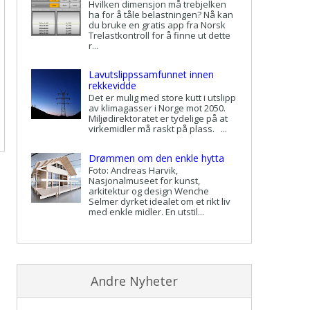
Hvilken dimensjon må trebjelken
ha for å tåle belastningen? Nå kan
du bruke en gratis app fra Norsk
Trelastkontroll for å finne ut dette
r...
Lavutslippssamfunnet innen
rekkevidde
Det er mulig med store kutt i utslipp
av klimagasser i Norge mot 2050.
Miljødirektoratet er tydelige på at
virkemidler må raskt på plass. ...
Drømmen om den enkle hytta
Foto: Andreas Harvik,
Nasjonalmuseet for kunst,
arkitektur og design Wenche
Selmer dyrket idealet om et rikt liv
med enkle midler. En utstil...
Andre Nyheter