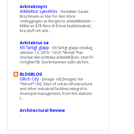
Arkitektnytt
Arkitektur sjøsettes
-
Redaktør Gaute
Brochmann er klar for den store
omleggingen av Norges to arkitektblader: –
Målet er å få flere til å lese kvalitetssikret,
bra stoff om arki...
Arkitektur.se
Ett farligt glapp
-
Ett farligt glapp onsdag,
oktober 12, 2016 - 10:25 *Brexit *har
chockat den brittiska arkitektkåren. Utan fri
rörlighet får Storbritannien svårt att fort...
BLDGBLOG
Glitch City
-
[image: oil] [Images: Via
*Wired* UK]. Sites of urban infrastructure
and other industrial facilities integral to
municipal management, from fire stations
t...
Architectural Review
-