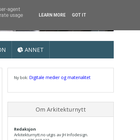
user-agent
erate usage
LEARN MORE
GOT IT
ON
ANNET
Digitale medier og materialitet
Ny bok:
Om Arkitekturnytt
Redaksjon
Arkitekturnytt.no utgis av JH Infodesign.