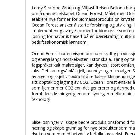
Lerøy Seafood Group og Miljøstiftelsen Bellona har
om å danne selskapet Ocean Forest. Målet med Ocea
etablere nye former for biomasseproduksjon knyttet t
Ocean Forest ønsker å starte forskning og utvikling,
implementering av nye former for biomasse som en 
løsning for havbruk basert på en bærekraftig multiku
bedriftsøkonomisk lønnsom.
Ocean Forest har en visjon om bærekraftig produks
og energi langs norskekysten i stor skala. Tang og ta
fagspråket kalt makroalger, kan dyrkes i stort om
laks. Det kan også blåskjell, bunndyr og mikroalger. St
av alger og skjell vil bidra til å redusere klimaendri
sitt opptak og lagring av CO2. Ocean Forest ønsker 
som fjerner mer CO2 enn det genererer og dermed u
fremtidens løsninger gjennom synergier mellom biol
teknologi.
Slike løsninger vil skape bedre produksjonsforhold fo
næring og skape grunnlag for nye produkter som mat, 
dyr i en verden med betydelig befolkningsvekst. Energ