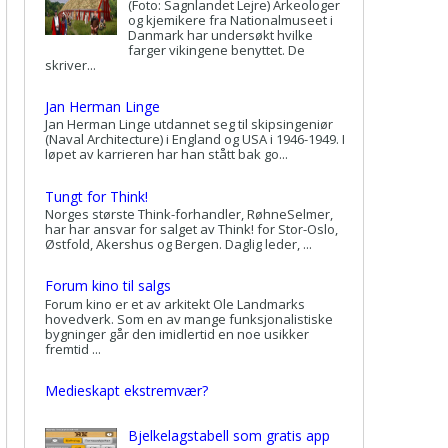
(Foto: Sagnlandet Lejre) Arkeologer
og kjemikere fra Nationalmuseet i
Danmark har undersøkt hvilke
farger vikingene benyttet. De
skriver...
Jan Herman Linge
Jan Herman Linge utdannet seg til skipsingeniør
(Naval Architecture) i England og USA i 1946-1949. I
løpet av karrieren har han stått bak go...
Tungt for Think!
Norges største Think-forhandler, RøhneSelmer,
har har ansvar for salget av Think! for Stor-Oslo,
Østfold, Akershus og Bergen. Daglig leder, ...
Forum kino til salgs
Forum kino er et av arkitekt Ole Landmarks
hovedverk. Som en av mange funksjonalistiske
bygninger går den imidlertid en noe usikker
fremtid ...
Medieskapt ekstremvær?
Bjelkelagstabell som gratis app