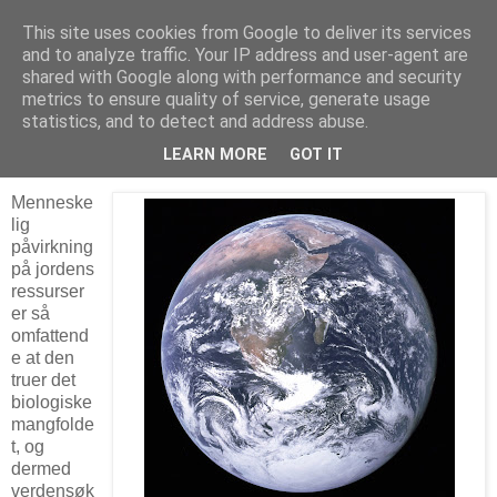
This site uses cookies from Google to deliver its services
Arkitektur & Miljøteknologi
and to analyze traffic. Your IP address and user-agent are
shared with Google along with performance and security
metrics to ensure quality of service, generate usage
statistics, and to detect and address abuse.
26 mars 2018
Slår alarm om biologisk mangfold
LEARN MORE
GOT IT
Menneske
lig
påvirkning
på jordens
ressurser
er så
omfattend
e at den
truer det
biologiske
mangfolde
t, og
dermed
verdensøk