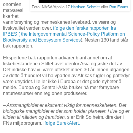
onomien,
Foto: NASA/Apollo 17
Harrison Schmitt
eller
Ron Evans
matvaresi
kkerhet,
vannforsyning og menneskenes levebrød, velvære og
livskvalitet verden over,
ifølge den ferske rapporten fra
IPBES ( the Intergovernmental Science-Policy Platform on
Biodiversity and Ecosystem Services
). Nesten 130 land står
bak rapporten.
Ekspertene bak rapporten advarer blant annet om at
fiskebestandene i Stillehavet utenfor Asia og østre del av
Det indiske hav vil være utfisket innen 30 år. Innen utgangen
av dette århundret vil halvparten av Afrikas fugler og pattedyr
være utryddet. Heller ikke i Europa er det gode nyheter å
melde. Europa og Sentral-Asia bruker nå mer fornybare
naturressurser enn regionen produserer.
– Artsmangfoldet er ekstremt viktig for menneskeheten. Det
biologiske mangfoldet er det som holder planeten i live og er
kilden til nåtiden og fremtiden,
sier Erik Solheim, direktør i
FNs miljøprogram,
ifølge EurekAlert.