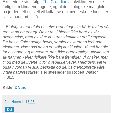
Ekspertene sier ifølge
The Guardian
at utviklingen er like
farlig som klimaendringene, og at det biologiske mangfoldet
på jorden rett og slett vil kollapse om menneskene fortsetter
slik vi har gjort til nå.
– Biologisk mangfold er selve grunnlaget for både maten vår,
rent vann og energi. De er rett i hjertet ikke bare av vår
overlevelse, men av våre kulturer, identiteter og livsnytelse.
De beste tilgjengelige bevis, samlet av verdens ledende
eksperter, viser oss nå en entydig konklusjon: Vi må handle
for å stoppe, og reversere, den ikke bærekraftige utnyttelsen
av naturen - eller risikere ikke bare fremtiden vi ønsker, men
til og med de livene vi for øyeblikket lever. Heldigvis, vet vi
også hvordan vi skal beskytte og delvis gjenopprette våre
vitale naturressurser,
sier styreleder sir Robert Watson i
IPBES.
Kilde:
DN.no
Jon Hoem
kl
18:25
Del