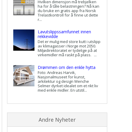
Hvilken dimensjon må trebjelken
ha for å tåle belastningen? Nå kan
du bruke en gratis app fra Norsk
Trelastkontroll for å finne ut dette
r...
Lavutslippssamfunnet innen
rekkevidde
Det er mulig med store kutt i utslipp
av klimagasser i Norge mot 2050.
Miljødirektoratet er tydelige på at
virkemidler må raskt på plass. ...
Drømmen om den enkle hytta
Foto: Andreas Harvik,
Nasjonalmuseet for kunst,
arkitektur og design Wenche
Selmer dyrket idealet om et rikt liv
med enkle midler. En utstil...
Andre Nyheter