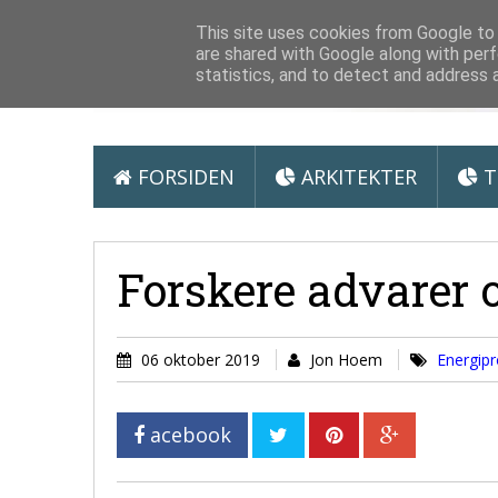
Arkitektur &
This site uses cookies from Google to d
are shared with Google along with perf
statistics, and to detect and address 
FORSIDEN
ARKITEKTER
T
Forskere advarer 
06 oktober 2019
Jon Hoem
Energip
acebook