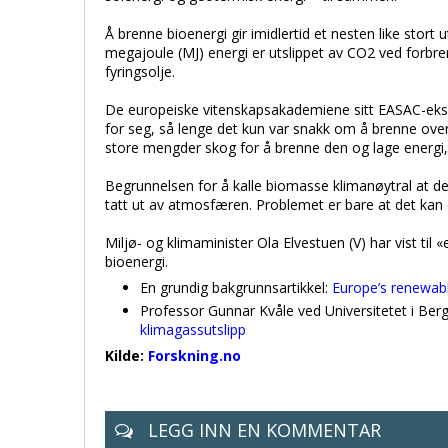
Å brenne bioenergi gir imidlertid et nesten like stor
megajoule (MJ) energi er utslippet av CO2 ved forbre
fyringsolje.
De europeiske vitenskapsakademiene sitt EASAC-eksp
for seg, så lenge det kun var snakk om å brenne ove
store mengder skog for å brenne den og lage energi, 
Begrunnelsen for å kalle biomasse klimanøytral at d
tatt ut av atmosfæren. Problemet er bare at det kan det 
Miljø- og klimaminister Ola Elvestuen (V) har vist til
bioenergi.
En grundig bakgrunnsartikkel:
Europe’s renewabl
Professor Gunnar Kvåle ved Universitetet i Ber
klimagassutslipp
Kilde:
Forskning.no
LEGG INN EN KOMMENTAR