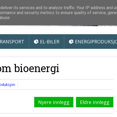
 Miljøteknologi
eliver its services and to analyze traffic. Your IP address and 
ormance and security metrics to ensure quality of service, gen
abuse.
RANSPORT
EL-BILER
ENERGIPRODUKSJ
om bioenergi
roduksjon
Nyere innlegg
Eldre innlegg