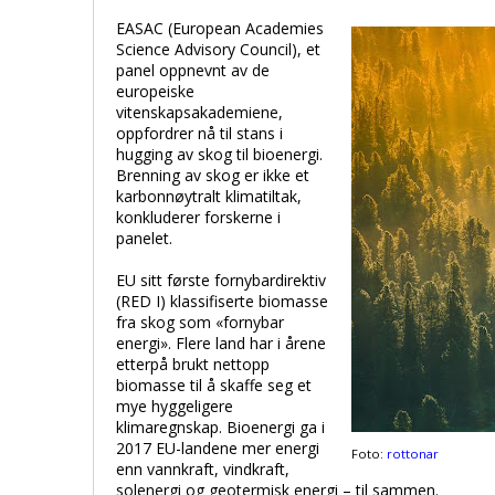
EASAC (European Academies
Science Advisory Council), et
panel oppnevnt av de
europeiske
vitenskapsakademiene,
oppfordrer nå til stans i
hugging av skog til bioenergi.
Brenning av skog er ikke et
karbonnøytralt klimatiltak,
konkluderer forskerne i
panelet.
EU sitt første fornybardirektiv
(RED I) klassifiserte biomasse
fra skog som «fornybar
energi». Flere land har i årene
etterpå brukt nettopp
biomasse til å skaffe seg et
mye hyggeligere
klimaregnskap. Bioenergi ga i
2017 EU-landene mer energi
Foto:
rottonar
enn vannkraft, vindkraft,
solenergi og geotermisk energi – til sammen.