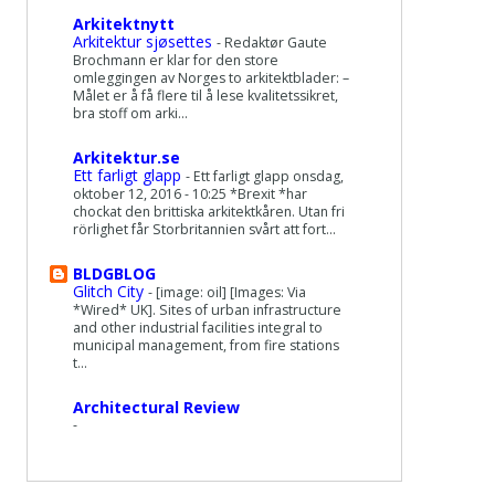
Arkitektnytt
Arkitektur sjøsettes
-
Redaktør Gaute
Brochmann er klar for den store
omleggingen av Norges to arkitektblader: –
Målet er å få flere til å lese kvalitetssikret,
bra stoff om arki...
Arkitektur.se
Ett farligt glapp
-
Ett farligt glapp onsdag,
oktober 12, 2016 - 10:25 *Brexit *har
chockat den brittiska arkitektkåren. Utan fri
rörlighet får Storbritannien svårt att fort...
BLDGBLOG
Glitch City
-
[image: oil] [Images: Via
*Wired* UK]. Sites of urban infrastructure
and other industrial facilities integral to
municipal management, from fire stations
t...
Architectural Review
-