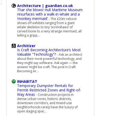
Architecture | guardian.co.uk
Thar she blows! Hull Maritime Museum
resurfaces with a walk-in whale and a
‘monkey mermaid’
-
The £20m reboot
shows off exhibits ranging from a giant
whale skeleton to tiny ‘scrimshaws’ of
carved bone to a very strange mermaid, all
telling a gripp...
Architizer
Is Craft Becoming Architecture’s Most
Valuable “Technology”?
-
Ask an architect
about their most powerful technology, and
they might say software. Ask again — the
answer might be craft. The post Is Craft
Becoming Ar...
INHABITAT
Temporary Dumpster Rentals for
Permit-Restricted Zones and Right-of-
Way Areas
-
Construction projects in
dense urban cores, historic districts,
downtown corridors, and mixed-use
neighborhoods rarely have the luxury of
open staging spac...