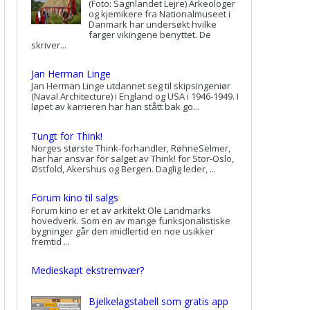
(Foto: Sagnlandet Lejre) Arkeologer
og kjemikere fra Nationalmuseet i
Danmark har undersøkt hvilke
farger vikingene benyttet. De
skriver...
Jan Herman Linge
Jan Herman Linge utdannet seg til skipsingeniør
(Naval Architecture) i England og USA i 1946-1949. I
løpet av karrieren har han stått bak go...
Tungt for Think!
Norges største Think-forhandler, RøhneSelmer,
har har ansvar for salget av Think! for Stor-Oslo,
Østfold, Akershus og Bergen. Daglig leder, ...
Forum kino til salgs
Forum kino er et av arkitekt Ole Landmarks
hovedverk. Som en av mange funksjonalistiske
bygninger går den imidlertid en noe usikker
fremtid ...
Medieskapt ekstremvær?
Bjelkelagstabell som gratis app