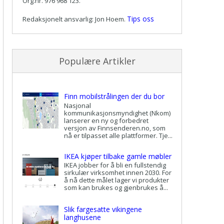
Org.nr. 976 968 123.
Tips oss
Redaksjonelt ansvarlig: Jon Hoem.
Populære Artikler
Finn mobilstrålingen der du bor
Nasjonal
kommunikasjonsmyndighet (Nkom)
lanserer en ny og forbedret
versjon av Finnsenderen.no, som
nå er tilpasset alle plattformer. Tje...
IKEA kjøper tilbake gamle møbler
IKEA jobber for å bli en fullstendig
sirkulær virksomhet innen 2030. For
å nå dette målet lager vi produkter
som kan brukes og gjenbrukes å...
Slik fargesatte vikingene
langhusene