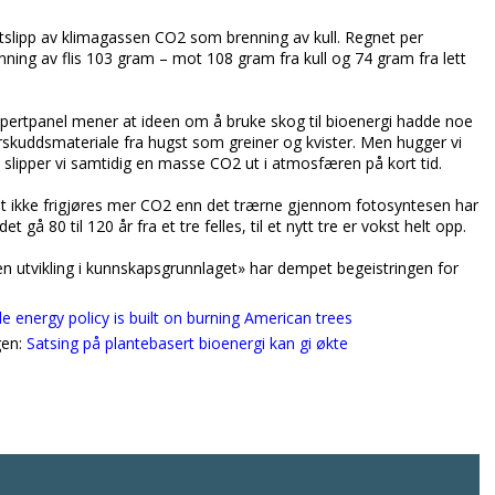
t utslipp av klimagassen CO2 som brenning av kull. Regnet per
nning av flis 103 gram – mot 108 gram fra kull og 74 gram fra lett
ertpanel mener at ideen om å bruke skog til bioenergi hadde noe
rskuddsmateriale fra hugst som greiner og kvister. Men hugger vi
slipper vi samtidig en masse CO2 ut i atmosfæren på kort tid.
et ikke frigjøres mer CO2 enn det trærne gjennom fotosyntesen har
gå 80 til 120 år fra et tre felles, til et nytt tre er vokst helt opp.
 «en utvikling i kunnskapsgrunnlaget» har dempet begeistringen for
e energy policy is built on burning American trees
gen:
Satsing på plantebasert bioenergi kan gi økte