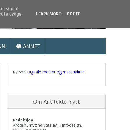
user-agent
erate usage
LEARN MORE
GOT IT
ON
ANNET
Digitale medier og materialitet
Ny bok:
Om Arkitekturnytt
Redaksjon
Arkitekturnytt.no utgis av JH Infodesign.