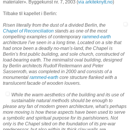
materialer». Byggekunst nr. 7, 2003 (
via arkiteknytt.no
)
Tilbake til kapellet i Berlin:
Risen literally from the dust of a divided Berlin, the
Chapel of Reconciliation
stands as one of the most
compelling examples of contemporary
rammed-earth
architecture I've seen in a long time. Located on a site that
had once been a deadly no-man's-land, the Chapel is
Berlin's first public building, and sole church, constructed of
load-bearing earth. The minimalist oval building, designed
by Berlin architects Rudolf Reitermann and Peter
Sassenroth, was completed in 2000 and consists of a
monumental
rammed-earth
core structure flanked with a
translucent facade of wooden louvers.
While the warm aesthetics of the building and its use of
sustainable natural methods should be enough to
please any fan of modern green architecture, what's perhaps
more moving is how these aspects have been used to serve
a symbolic and spiritual purpose for its parishioners. Not
only is the Chapel sited on the foundation of its pre-war
predecessor, but also within its thick clay walls are