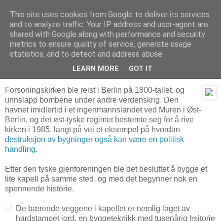
This site uses cookies from Google to deliver its services
Arkitektur & Miljøteknologi
and to analyze traffic. Your IP address and user-agent are
shared with Google along with performance and security
metrics to ensure quality of service, generate usage
statistics, and to detect and address abuse.
29 mars 2006
Kapelle der Versöhnung i Berlin
LEARN MORE
GOT IT
Forsoningskirken ble reist i Berlin på 1800-tallet, og
unnslapp bombene under andre verdenskrig. Den
havnet imidlertid i et ingenmannslandet ved Muren i Øst-
Berlin, og det øst-tyske regimet bestemte seg for å rive
kirken i 1985. langt på vei et eksempel på hvordan
destruksjon av bygninger også kan være en politisk
handling
.
Etter den tyske gjenforeningen ble det besluttet å bygge et
lite kapell på samme sted, og med det begynner nok en
spennende historie.
De bærende veggene i kapellet er nemlig laget av
hardstampet jord, en byggeteknikk med tusenårig hsitorie