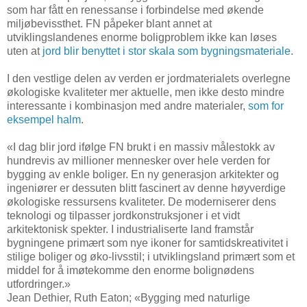
som har fått en renessanse i forbindelse med økende
miljøbevissthet. FN påpeker blant annet at
utviklingslandenes enorme boligproblem ikke kan løses
uten at
jord blir benyttet i stor skala som bygningsmateriale
.
I den vestlige delen av verden er jordmaterialets overlegne
økologiske kvaliteter mer aktuelle, men ikke desto mindre
interessante i kombinasjon med andre materialer,
som for
eksempel halm
.
«I dag blir jord ifølge FN brukt i en massiv målestokk av
hundrevis av millioner mennesker over hele verden for
bygging av enkle boliger. En ny generasjon arkitekter og
ingeniører er dessuten blitt fascinert av denne høyverdige
økologiske ressursens kvaliteter. De moderniserer dens
teknologi og tilpasser jordkonstruksjoner i et vidt
arkitektonisk spekter. I industrialiserte land framstår
bygningene primært som nye ikoner for samtidskreativitet i
stilige boliger og øko-livsstil; i utviklingsland primært som et
middel for å imøtekomme den enorme bolignødens
utfordringer.»
Jean Dethier, Ruth Eaton; «Bygging med naturlige