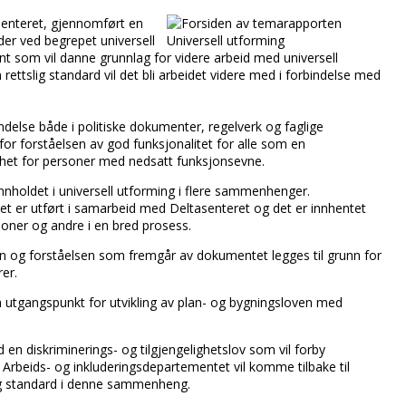
senteret, gjennomført en
der ved begrepet universell
nt som vil danne grunnlag for videre arbeid med universell
rettslig standard vil det bli arbeidet videre med i forbindelse med
ndelse både i politiske dokumenter, regelverk og faglige
 for forståelsen av god funksjonalitet for alle som en
lighet for personer med nedsatt funksjonsevne.
nnholdet i universell utforming i flere sammenhenger.
et er utført i samarbeid med Deltasenteret og det er innhentet
oner og andre i en bred prosess.
n og forståelsen som fremgår av dokumentet legges til grunn for
er.
 utgangspunkt for utvikling av plan- og bygningsloven med
en diskriminerings- og tilgjengelighetslov som vil forby
 Arbeids- og inkluderingsdepartementet vil komme tilbake til
lig standard i denne sammenheng.