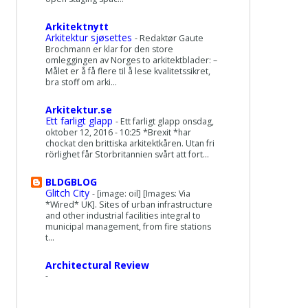
Arkitektnytt
Arkitektur sjøsettes
-
Redaktør Gaute
Brochmann er klar for den store
omleggingen av Norges to arkitektblader: –
Målet er å få flere til å lese kvalitetssikret,
bra stoff om arki...
Arkitektur.se
Ett farligt glapp
-
Ett farligt glapp onsdag,
oktober 12, 2016 - 10:25 *Brexit *har
chockat den brittiska arkitektkåren. Utan fri
rörlighet får Storbritannien svårt att fort...
BLDGBLOG
Glitch City
-
[image: oil] [Images: Via
*Wired* UK]. Sites of urban infrastructure
and other industrial facilities integral to
municipal management, from fire stations
t...
Architectural Review
-