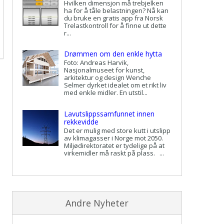
Hvilken dimensjon må trebjelken
ha for å tåle belastningen? Nå kan
du bruke en gratis app fra Norsk
Trelastkontroll for å finne ut dette
r...
Drømmen om den enkle hytta
Foto: Andreas Harvik,
Nasjonalmuseet for kunst,
arkitektur og design Wenche
Selmer dyrket idealet om et rikt liv
med enkle midler. En utstil...
Lavutslippssamfunnet innen
rekkevidde
Det er mulig med store kutt i utslipp
av klimagasser i Norge mot 2050.
Miljødirektoratet er tydelige på at
virkemidler må raskt på plass. ...
Andre Nyheter