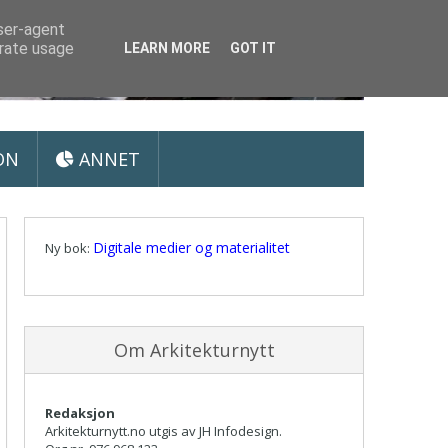
user-agent
erate usage
LEARN MORE
GOT IT
ON
ANNET
Digitale medier og materialitet
Ny bok:
Om Arkitekturnytt
Redaksjon
Arkitekturnytt.no utgis av JH Infodesign.