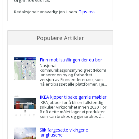
Org.nr. 976 968 123.
Tips oss
Redaksjonelt ansvarlig: Jon Hoem.
Populære Artikler
Finn mobilstrålingen der du bor
Nasjonal
kommunikasjonsmyndighet (Nkom)
lanserer en ny og forbedret
versjon av Finnsenderen.no, som
nå er tilpasset alle plattformer. Tje...
IKEA kjøper tilbake gamle møbler
IKEA jobber for å bli en fullstendig
sirkulær virksomhet innen 2030. For
å nå dette målet lager vi produkter
som kan brukes og gjenbrukes å...
Slik fargesatte vikingene
langhusene