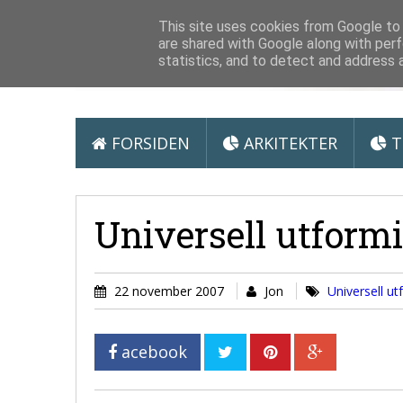
Arkitektur &
This site uses cookies from Google to d
are shared with Google along with perf
statistics, and to detect and address 
FORSIDEN
ARKITEKTER
T
Universell utform
22 november 2007
Jon
Universell u
acebook