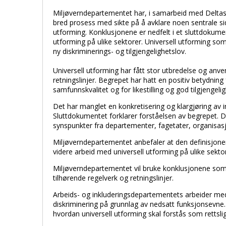
Miljøverndepartementet har, i samarbeid med Delta
bred prosess med sikte på å avklare noen sentrale si
utforming. Konklusjonene er nedfelt i et sluttdokume
utforming på ulike sektorer. Universell utforming som 
ny diskriminerings- og tilgjengelighetslov.
Universell utforming har fått stor utbredelse og anve
retningslinjer. Begrepet har hatt en positiv betydning
samfunnskvalitet og for likestilling og god tilgjenge
Det har manglet en konkretisering og klargjøring av i
Sluttdokumentet forklarer forståelsen av begrepet. D
synspunkter fra departementer, fagetater, organisasj
Miljøverndepartementet anbefaler at den definisjone
videre arbeid med universell utforming på ulike sektor
Miljøverndepartementet vil bruke konklusjonene som
tilhørende regelverk og retningslinjer.
Arbeids- og inkluderingsdepartementets arbeider med 
diskriminering på grunnlag av nedsatt funksjonsevne.
hvordan universell utforming skal forstås som retts