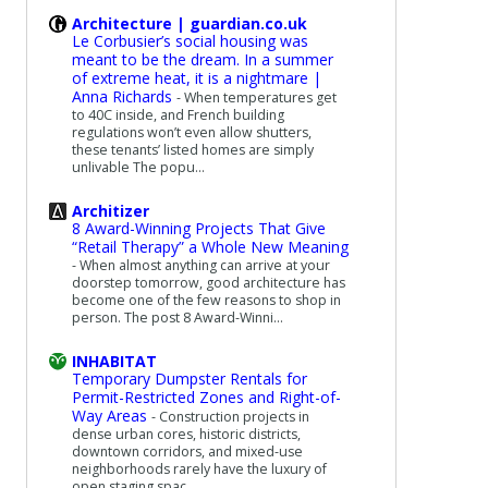
Architecture | guardian.co.uk
Le Corbusier’s social housing was
meant to be the dream. In a summer
of extreme heat, it is a nightmare |
Anna Richards
-
When temperatures get
to 40C inside, and French building
regulations won’t even allow shutters,
these tenants’ listed homes are simply
unlivable The popu...
Architizer
8 Award-Winning Projects That Give
“Retail Therapy” a Whole New Meaning
-
When almost anything can arrive at your
doorstep tomorrow, good architecture has
become one of the few reasons to shop in
person. The post 8 Award-Winni...
INHABITAT
Temporary Dumpster Rentals for
Permit-Restricted Zones and Right-of-
Way Areas
-
Construction projects in
dense urban cores, historic districts,
downtown corridors, and mixed-use
neighborhoods rarely have the luxury of
open staging spac...