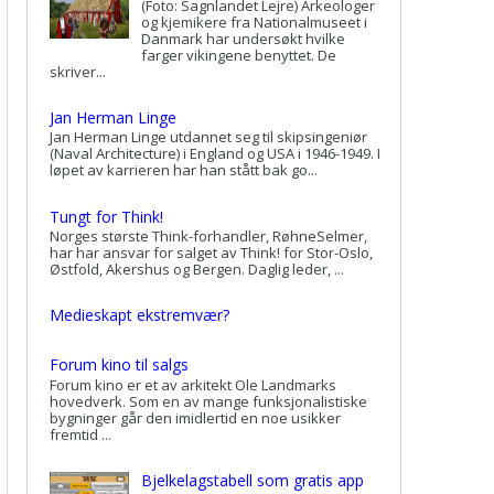
(Foto: Sagnlandet Lejre) Arkeologer
og kjemikere fra Nationalmuseet i
Danmark har undersøkt hvilke
farger vikingene benyttet. De
skriver...
Jan Herman Linge
Jan Herman Linge utdannet seg til skipsingeniør
(Naval Architecture) i England og USA i 1946-1949. I
løpet av karrieren har han stått bak go...
Tungt for Think!
Norges største Think-forhandler, RøhneSelmer,
har har ansvar for salget av Think! for Stor-Oslo,
Østfold, Akershus og Bergen. Daglig leder, ...
Medieskapt ekstremvær?
Forum kino til salgs
Forum kino er et av arkitekt Ole Landmarks
hovedverk. Som en av mange funksjonalistiske
bygninger går den imidlertid en noe usikker
fremtid ...
Bjelkelagstabell som gratis app