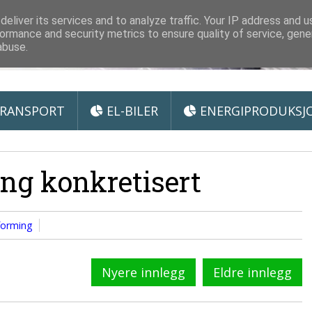
 Miljøteknologi
eliver its services and to analyze traffic. Your IP address and 
ormance and security metrics to ensure quality of service, gen
abuse.
RANSPORT
EL-BILER
ENERGIPRODUKSJ
ing konkretisert
tforming
Nyere innlegg
Eldre innlegg