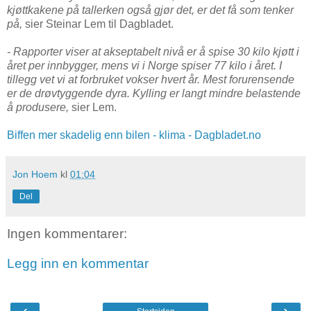
kjøttkakene på tallerken også gjør det, er det få som tenker
på,
sier Steinar Lem til Dagbladet.
- Rapporter viser at akseptabelt nivå er å spise 30 kilo kjøtt i
året per innbygger, mens vi i Norge spiser 77 kilo i året. I
tillegg vet vi at forbruket vokser hvert år. Mest forurensende
er de drøvtyggende dyra. Kylling er langt mindre belastende
å produsere,
sier Lem.
Biffen mer skadelig enn bilen - klima - Dagbladet.no
Jon Hoem
kl
01:04
Del
Ingen kommentarer:
Legg inn en kommentar
‹
›