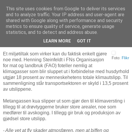
This site uses cookies from Google to deliver its services
Arkitektur & Miljøteknologi
and to analyze traffic. Your IP address and user-agent are
shared with Google along with performance and security
metrics to ensure quality of service, generate usage
statistics, and to detect and address abuse.
25 mars 2008
Biffen mer skadelig enn bilen
LEARN MORE
GOT IT
Et miljøtiltak som virker kan du faktisk enkelt gjøre
Foto:
Flikr
noe med. Henning Steinfeldt i FNs Organisasjon
for mat og landbruk (FAO) foteller nemlig at
klimagasser som blir sluppet ut i forbindelse med husdyrhold
utgjør 18 prosent av menneskehetens totale klimautslipp. Til
sammenligning står transportsektoren er skyld i 13,5 prosent
av utslippene.
Metangassen kua slipper ut som gjør den til klimaversting i
tillegg til at drøvtyggerne bruker store arealer, noe som
medfører til avskoging. I tillegg gir bruk og produksjon av
gjødsel store utslipp.
- Alle vet at fly skader atmosfæren, men at biffen og