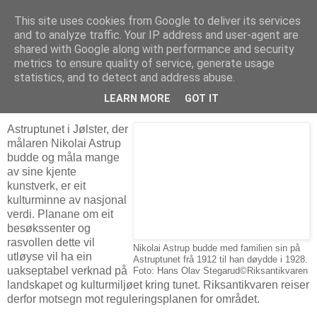
This site uses cookies from Google to deliver its services
Arkitektur & Miljøteknologi
and to analyze traffic. Your IP address and user-agent are
shared with Google along with performance and security
metrics to ensure quality of service, generate usage
statistics, and to detect and address abuse.
26 januar 2009
Ikke noe nybygg ved Astruptunet
LEARN MORE
GOT IT
Astruptunet i Jølster, der
målaren Nikolai Astrup
budde og måla mange
av sine kjente
kunstverk, er eit
kulturminne av nasjonal
verdi. Planane om eit
besøkssenter og
rasvollen dette vil
Nikolai Astrup budde med familien sin på
utløyse vil ha ein
Astruptunet frå 1912 til han døydde i 1928.
uakseptabel verknad på
Foto: Hans Olav Stegarud©Riksantikvaren
landskapet og kulturmiljøet kring tunet. Riksantikvaren reiser
derfor motsegn mot reguleringsplanen for området.