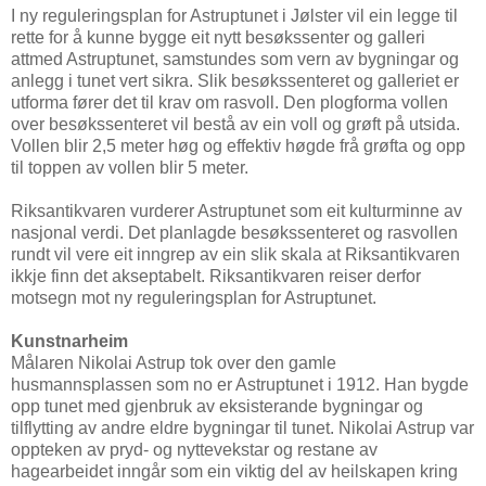
I ny reguleringsplan for Astruptunet i Jølster vil ein legge til
rette for å kunne bygge eit nytt besøkssenter og galleri
attmed Astruptunet, samstundes som vern av bygningar og
anlegg i tunet vert sikra. Slik besøkssenteret og galleriet er
utforma fører det til krav om rasvoll. Den plogforma vollen
over besøkssenteret vil bestå av ein voll og grøft på utsida.
Vollen blir 2,5 meter høg og effektiv høgde frå grøfta og opp
til toppen av vollen blir 5 meter.
Riksantikvaren vurderer Astruptunet som eit kulturminne av
nasjonal verdi. Det planlagde besøkssenteret og rasvollen
rundt vil vere eit inngrep av ein slik skala at Riksantikvaren
ikkje finn det akseptabelt. Riksantikvaren reiser derfor
motsegn mot ny reguleringsplan for Astruptunet.
Kunstnarheim
Målaren Nikolai Astrup tok over den gamle
husmannsplassen som no er Astruptunet i 1912. Han bygde
opp tunet med gjenbruk av eksisterande bygningar og
tilflytting av andre eldre bygningar til tunet. Nikolai Astrup var
oppteken av pryd- og nyttevekstar og restane av
hagearbeidet inngår som ein viktig del av heilskapen kring