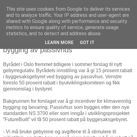
This site uses cookies from Google to deliver its services
Arkitektur & Miljøteknologi
and to analyze traffic. Your IP address and user-agent are
shared with Google along with performance and security
metrics to ensure quality of service, generate usage
statistics, and to detect and address abuse.
04 oktober 2010
50% rabatt på byggesaksgebyret ved
LEARN MORE
GOT IT
bygging av passivhus
Byrådet i Oslo fremmet tidligere i sommer forslag til nytt
gebyrregulativ. Byrådets innstilling var å gi 15 prosent rabatt
i byggesaksgebyret ved bygging av passivhus. Venstre
foreslo 50 prosent rabatt i byutviklingskomiteen og fikk
gjennomslag i bystyret.
Bakgrunnen for forslaget var å gi incentiver for klimavennlig
bygging og bevaring. Passivhus som bygges etter den nye
standarden NS 3700 eller som inngår i utviklingsprosjektet
”FutureBuilt” vil få 50 prosent rabatt på byggesaksgebyret.
- Vi må bruke gebyrene og avgiftene til å stimulere til