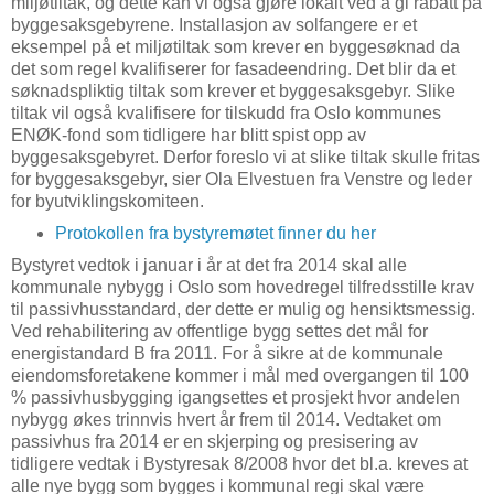
miljøtiltak, og dette kan vi også gjøre lokalt ved å gi rabatt på
byggesaksgebyrene. Installasjon av solfangere er et
eksempel på et miljøtiltak som krever en byggesøknad da
det som regel kvalifiserer for fasadeendring. Det blir da et
søknadspliktig tiltak som krever et byggesaksgebyr. Slike
tiltak vil også kvalifisere for tilskudd fra Oslo kommunes
ENØK-fond som tidligere har blitt spist opp av
byggesaksgebyret. Derfor foreslo vi at slike tiltak skulle fritas
for byggesaksgebyr, sier Ola Elvestuen fra Venstre og leder
for byutviklingskomiteen.
Protokollen fra bystyremøtet finner du her
Bystyret vedtok i januar i år at det fra 2014 skal alle
kommunale nybygg i Oslo som hovedregel tilfredsstille krav
til passivhusstandard, der dette er mulig og hensiktsmessig.
Ved rehabilitering av offentlige bygg settes det mål for
energistandard B fra 2011. For å sikre at de kommunale
eiendomsforetakene kommer i mål med overgangen til 100
% passivhusbygging igangsettes et prosjekt hvor andelen
nybygg økes trinnvis hvert år frem til 2014. Vedtaket om
passivhus fra 2014 er en skjerping og presisering av
tidligere vedtak i Bystyresak 8/2008 hvor det bl.a. kreves at
alle nye bygg som bygges i kommunal regi skal være