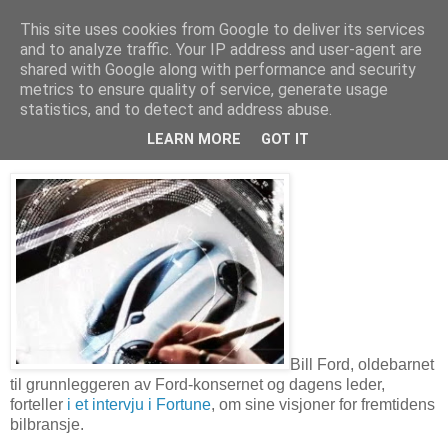
This site uses cookies from Google to deliver its services
Arkitektur & Miljøteknologi
and to analyze traffic. Your IP address and user-agent are
shared with Google along with performance and security
metrics to ensure quality of service, generate usage
statistics, and to detect and address abuse.
27 mai 2011
Biler i skyen og på nett
LEARN MORE
GOT IT
Bill Ford, oldebarnet
til grunnleggeren av Ford-konsernet og dagens leder,
forteller
i et intervju i Fortune
, om sine visjoner for fremtidens
bilbransje.