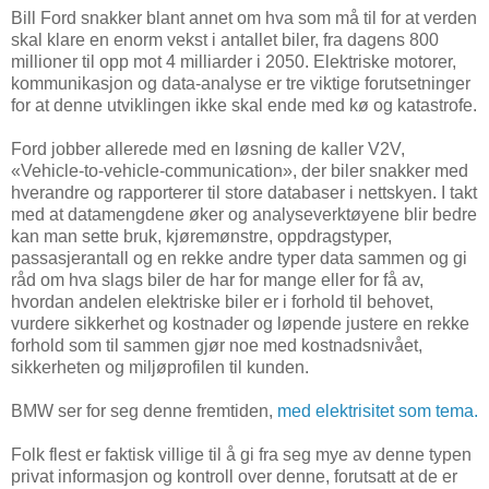
Bill Ford snakker blant annet om hva som må til for at verden
skal klare en enorm vekst i antallet biler, fra dagens 800
millioner til opp mot 4 milliarder i 2050. Elektriske motorer,
kommunikasjon og data-analyse er tre viktige forutsetninger
for at denne utviklingen ikke skal ende med kø og katastrofe.
Ford jobber allerede med en løsning de kaller V2V,
«Vehicle-to-vehicle-communication», der biler snakker med
hverandre og rapporterer til store databaser i nettskyen. I takt
med at datamengdene øker og analyseverktøyene blir bedre
kan man sette bruk, kjøremønstre, oppdragstyper,
passasjerantall og en rekke andre typer data sammen og gi
råd om hva slags biler de har for mange eller for få av,
hvordan andelen elektriske biler er i forhold til behovet,
vurdere sikkerhet og kostnader og løpende justere en rekke
forhold som til sammen gjør noe med kostnadsnivået,
sikkerheten og miljøprofilen til kunden.
BMW ser for seg denne fremtiden,
med elektrisitet som tema.
Folk flest er faktisk villige til å gi fra seg mye av denne typen
privat informasjon og kontroll over denne, forutsatt at de er