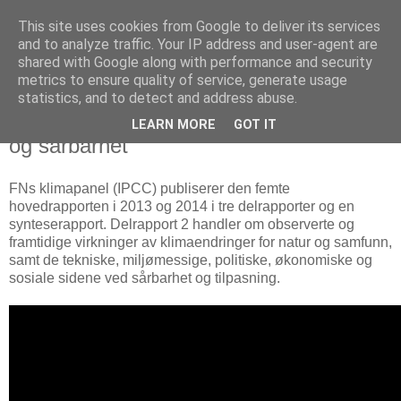
This site uses cookies from Google to deliver its services
Arkitektur & Miljøteknologi
and to analyze traffic. Your IP address and user-agent are
shared with Google along with performance and security
metrics to ensure quality of service, generate usage
statistics, and to detect and address abuse.
02 april 2014
FNs klimapanel om virkninger, tilpasning
LEARN MORE
GOT IT
og sårbarhet
FNs klimapanel (IPCC) publiserer den femte
hovedrapporten i 2013 og 2014 i tre delrapporter og en
synteserapport. Delrapport 2 handler om observerte og
framtidige virkninger av klimaendringer for natur og samfunn,
samt de tekniske, miljømessige, politiske, økonomiske og
sosiale sidene ved sårbarhet og tilpasning.