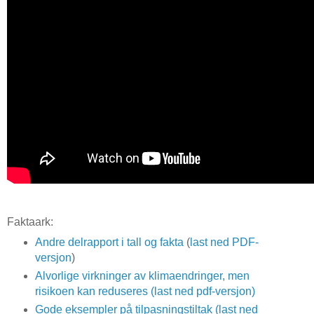
Faktaark:
Andre delrapport i tall og fakta
(
last ned PDF-
versjon
)
Alvorlige virkninger av klimaendringer, men
risikoen kan reduseres
(last ned pdf-versjon)
Gode eksempler på tilpasningstiltak
(last ned