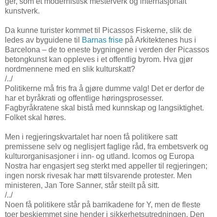
ger, som et modernistisk mesterverk og internasjonalt
kunstverk.
Da kunne turister kommet til Picassos Fiskerne, slik de
ledes av byguidene til
Barnas frise
på Arkitektenes hus i
Barcelona – de to eneste bygningene i verden der Picassos
betongkunst kan oppleves i et offentlig byrom. Hva gjør
nordmennene med en slik kulturskatt?
/../
Politikerne må fris fra å gjøre dumme valg! Det er derfor de
har et byråkrati og offentlige høringsprosesser.
Fagbyråkratene skal bistå med kunnskap og langsiktighet.
Folket skal høres.
Men i regjeringskvartalet har noen få politikere satt
premissene selv og neglisjert faglige råd, fra embetsverk og
kulturorganisasjoner i inn- og utland. Icomos og Europa
Nostra har engasjert seg sterkt med appeller til regjeringen;
ingen norsk rivesak har møtt tilsvarende protester. Men
ministeren, Jan Tore Sanner, står steilt på sitt.
/../
Noen få politikere står på barrikadene for Y, men de fleste
toer beskjemmet sine hender i sikkerhetsutredningen. Den