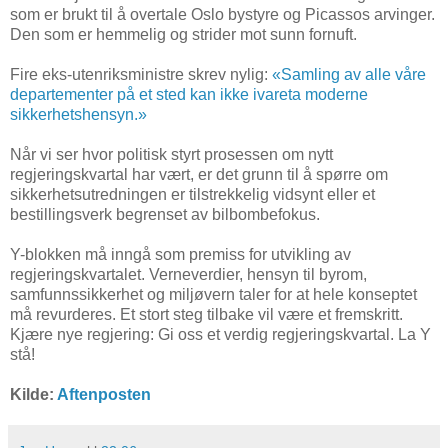
som er brukt til å overtale Oslo bystyre og Picassos arvinger.
Den som er hemmelig og strider mot sunn fornuft.
Fire eks-utenriksministre skrev nylig:
«Samling av alle våre
departementer på et sted kan ikke ivareta moderne
sikkerhetshensyn.»
Når vi ser hvor politisk styrt prosessen om nytt
regjeringskvartal har vært, er det grunn til å spørre om
sikkerhetsutredningen er tilstrekkelig vidsynt eller et
bestillingsverk begrenset av bilbombefokus.
Y-blokken må inngå som premiss for utvikling av
regjeringskvartalet. Verneverdier, hensyn til byrom,
samfunnssikkerhet og miljøvern taler for at hele konseptet
må revurderes. Et stort steg tilbake vil være et fremskritt.
Kjære nye regjering: Gi oss et verdig regjeringskvartal. La Y
stå!
Kilde:
Aftenposten