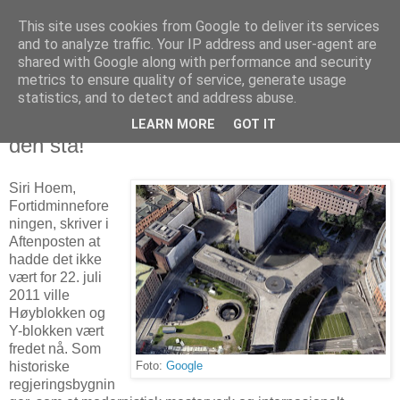
This site uses cookies from Google to deliver its services
Arkitektur & Miljøteknologi
and to analyze traffic. Your IP address and user-agent are
shared with Google along with performance and security
metrics to ensure quality of service, generate usage
statistics, and to detect and address abuse.
25 september 2017
Y-blokken sto støtt etter bomben. La
LEARN MORE
GOT IT
den stå!
Siri Hoem,
Fortidminnefore
ningen, skriver i
Aftenposten at
hadde det ikke
vært for 22. juli
2011 ville
Høyblokken og
Y-blokken vært
fredet nå. Som
historiske
Foto:
Google
regjeringsbygnin