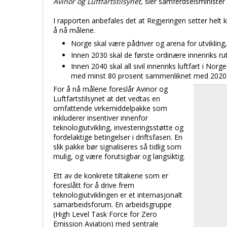
Avinor og Luftfartstilsynet,
sier samferdselsminister 
I rapporten anbefales det at Regjeringen setter helt 
å nå målene.
Norge skal være pådriver og arena for utvikling, 
Innen 2030 skal de første ordinære innenriks rut
Innen 2040 skal all sivil innenriks luftfart i Norg
med minst 80 prosent sammenliknet med 2020
For å nå målene foreslår Avinor og
Luftfartstilsynet at det vedtas en
omfattende virkemiddelpakke som
inkluderer insentiver innenfor
teknologiutvikling, investeringsstøtte og
fordelaktige betingelser i driftsfasen. En
slik pakke bør signaliseres så tidlig som
mulig, og være forutsigbar og langsiktig.
Ett av de konkrete tiltakene som er
foreslått for å drive frem
teknologiutviklingen er et internasjonalt
samarbeidsforum. En arbeidsgruppe
(High Level Task Force for Zero
Emission Aviation) med sentrale