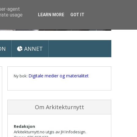
user-agent
erate usage
LEARN MORE
GOT IT
ON
ANNET
Digitale medier og materialitet
Ny bok:
Om Arkitekturnytt
Redaksjon
Arkitekturnytt.no utgis av JH Infodesign.