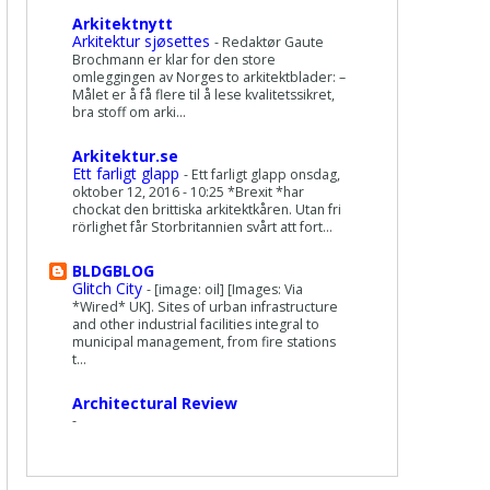
Arkitektnytt
Arkitektur sjøsettes
-
Redaktør Gaute
Brochmann er klar for den store
omleggingen av Norges to arkitektblader: –
Målet er å få flere til å lese kvalitetssikret,
bra stoff om arki...
Arkitektur.se
Ett farligt glapp
-
Ett farligt glapp onsdag,
oktober 12, 2016 - 10:25 *Brexit *har
chockat den brittiska arkitektkåren. Utan fri
rörlighet får Storbritannien svårt att fort...
BLDGBLOG
Glitch City
-
[image: oil] [Images: Via
*Wired* UK]. Sites of urban infrastructure
and other industrial facilities integral to
municipal management, from fire stations
t...
Architectural Review
-