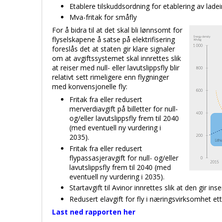
Etablere tilskuddsordning for etablering av ladei
Mva-fritak for småfly
For å bidra til at det skal bli lønnsomt for
flyselskapene å satse på elektrifisering
foreslås det at staten gir klare signaler
om at avgiftssystemet skal innrettes slik
at reiser med null- eller lavutslippsfly blir
relativt sett rimeligere enn flygninger
med konvensjonelle fly:
Fritak fra eller redusert
merverdiavgift på billetter for null-
og/eller lavutslippsfly frem til 2040
(med eventuell ny vurdering i
2035).
Fritak fra eller redusert
flypassasjeravgift for null- og/eller
lavutslippsfly frem til 2040 (med
eventuell ny vurdering i 2035).
Startavgift til Avinor innrettes slik at den gir inse
Redusert elavgift for fly i næringsvirksomhet ett
Last ned rapporten her