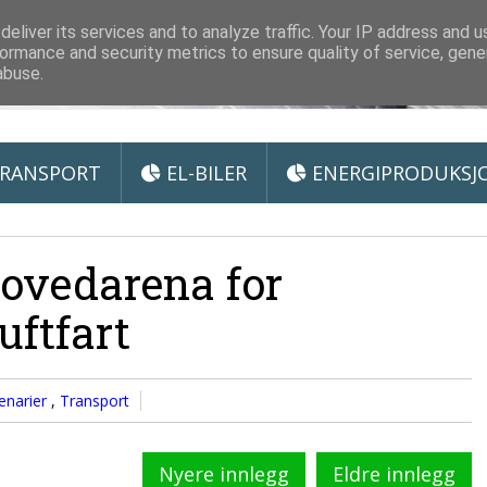
 Miljøteknologi
eliver its services and to analyze traffic. Your IP address and 
ormance and security metrics to ensure quality of service, gen
abuse.
RANSPORT
EL-BILER
ENERGIPRODUKSJ
ovedarena for
uftfart
enarier
,
Transport
Nyere innlegg
Eldre innlegg