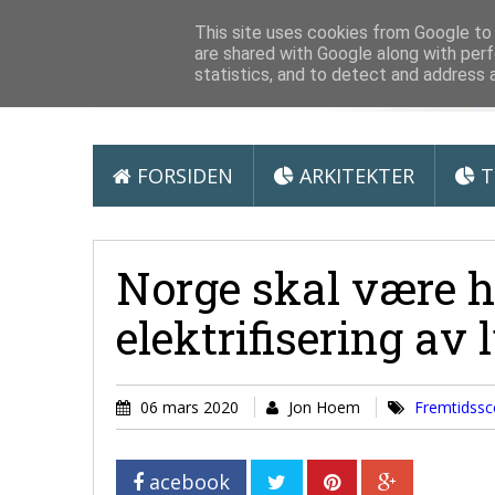
Arkitektur &
This site uses cookies from Google to d
are shared with Google along with perf
statistics, and to detect and address 
FORSIDEN
ARKITEKTER
T
Norge skal være h
elektrifisering av l
06 mars 2020
Jon Hoem
Fremtidssc
acebook