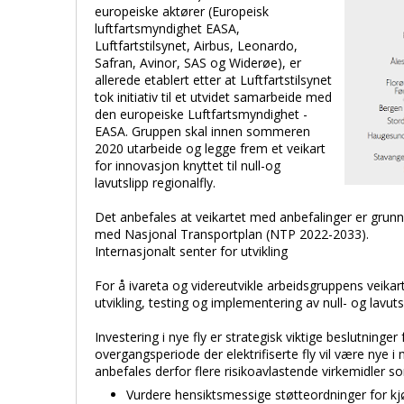
europeiske aktører (Europeisk
luftfartsmyndighet EASA,
Luftfartstilsynet, Airbus, Leonardo,
Safran, Avinor, SAS og Widerøe), er
allerede etablert etter at Luftfartstilsynet
tok initiativ til et utvidet samarbeide med
den europeiske Luftfartsmyndighet -
EASA. Gruppen skal innen sommeren
2020 utarbeide og legge frem et veikart
for innovasjon knyttet til null-og
lavutslipp regionalfly.
Det anbefales at veikartet med anbefalinger er grunnl
med Nasjonal Transportplan (NTP 2022-2033).
Internasjonalt senter for utvikling
For å ivareta og videreutvikle arbeidsgruppens veikar
utvikling, testing og implementering av null- og lavutsl
Investering i nye fly er strategisk viktige beslutning
overgangsperiode der elektrifiserte fly vil være nye i
anbefales derfor flere risikoavlastende virkemidler s
Vurdere hensiktsmessige støtteordninger for kjø