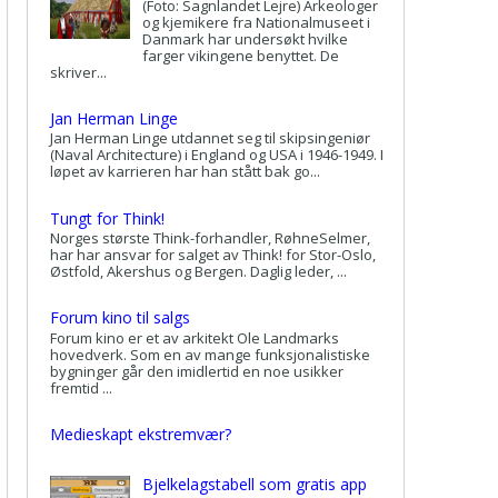
(Foto: Sagnlandet Lejre) Arkeologer
og kjemikere fra Nationalmuseet i
Danmark har undersøkt hvilke
farger vikingene benyttet. De
skriver...
Jan Herman Linge
Jan Herman Linge utdannet seg til skipsingeniør
(Naval Architecture) i England og USA i 1946-1949. I
løpet av karrieren har han stått bak go...
Tungt for Think!
Norges største Think-forhandler, RøhneSelmer,
har har ansvar for salget av Think! for Stor-Oslo,
Østfold, Akershus og Bergen. Daglig leder, ...
Forum kino til salgs
Forum kino er et av arkitekt Ole Landmarks
hovedverk. Som en av mange funksjonalistiske
bygninger går den imidlertid en noe usikker
fremtid ...
Medieskapt ekstremvær?
Bjelkelagstabell som gratis app