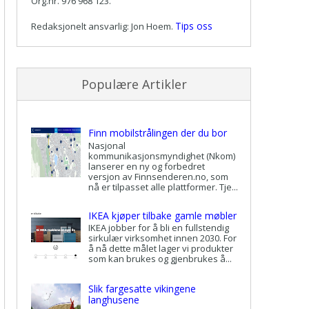
Org.nr. 976 968 123.
Tips oss
Redaksjonelt ansvarlig: Jon Hoem.
Populære Artikler
Finn mobilstrålingen der du bor
Nasjonal
kommunikasjonsmyndighet (Nkom)
lanserer en ny og forbedret
versjon av Finnsenderen.no, som
nå er tilpasset alle plattformer. Tje...
IKEA kjøper tilbake gamle møbler
IKEA jobber for å bli en fullstendig
sirkulær virksomhet innen 2030. For
å nå dette målet lager vi produkter
som kan brukes og gjenbrukes å...
Slik fargesatte vikingene
langhusene