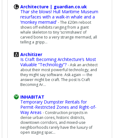
Architecture | guardian.co.uk
Thar she blows! Hull Maritime Museum
resurfaces with a walk-in whale and a
‘monkey mermaid’
-
The £20m reboot
shows off exhibits ranging from a giant
whale skeleton to tiny ‘scrimshaws’ of
carved bone to a very strange mermaid, all
telling a gripp...
Architizer
Is Craft Becoming Architecture’s Most
Valuable “Technology”?
-
Ask an architect
about their most powerful technology, and
they might say software. Ask again — the
answer might be craft. The post Is Craft
Becoming Ar...
INHABITAT
Temporary Dumpster Rentals for
Permit-Restricted Zones and Right-of-
Way Areas
-
Construction projects in
dense urban cores, historic districts,
downtown corridors, and mixed-use
neighborhoods rarely have the luxury of
open staging spac...