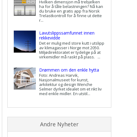
Hvilken dimensjon må trebjelken
ha for å tåle belastningen? Nå kan
du bruke en gratis app fra Norsk
Trelastkontroll for å finne ut dette
r...
Lavutslippssamfunnet innen
rekkevidde
Det er mulig med store kutt i utslipp
av klimagasser i Norge mot 2050.
Miljødirektoratet er tydelige på at
virkemidler må raskt på plass. ...
Drømmen om den enkle hytta
Foto: Andreas Harvik,
Nasjonalmuseet for kunst,
arkitektur og design Wenche
Selmer dyrket idealet om et rikt liv
med enkle midler. En utstil...
Andre Nyheter