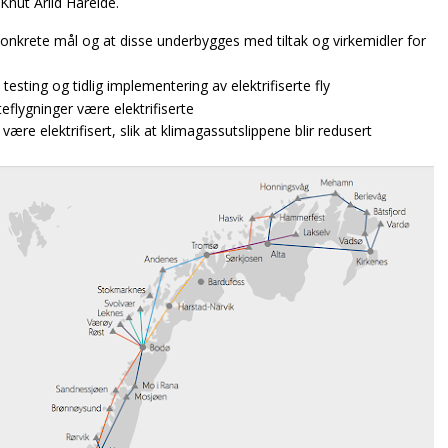
Knut Arild Hareide.
konkrete mål og at disse underbygges med tiltak og virkemidler for
testing og tidlig implementering av elektrifiserte fly
eflygninger være elektrifiserte
e være elektrifisert, slik at klimagassutslippene blir redusert