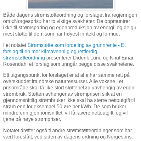
Både dagens strømstøtteordning og forslaget fra regjeringen
om «Norgespris» har to viktige svakheter: De oppmuntrer
ikke til strømsparing og egenproduksjon av energi, og de gir
mest støtte til dem som har høyest inntekt og formue.
I et notatet
Strømstøtte som fordeling av grunnrente - Et
forslag til en mer klimavennlig og rettferdig
strømstøtteordning
presenterer Diderik Lund og Knut Einar
Rosendahl et forslag som unngår begge disse svakhetene.
Ett utgangspunkt for forslaget er at alle har samme rett på
overskuddet fra norske naturressurser. Alle voksne i et
prisområde skal få like stort støttebeløp uavhengig av egen
strømbruk. Støtten avhenger av strømprisen slik at en
gjennomsnittlig strømbruker ikke skal ha større nettoutgift til
strøm enn for eksempel 50 øre per kWh. De som bruker
mindre enn gjennomsnittet, vil få lavere nettoutgift, og vil
tjene på høye strømpriser.
Notatet drøfter også ti andre strømstøtteordninger som har
vært foreslått, ved siden av dagens ordning og Norgespris.