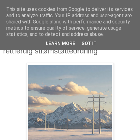
This site uses cookies from Google to deliver its services
Arkitektur & Miljøteknologi
and to analyze traffic. Your IP address and user-agent are
shared with Google along with performance and security
metrics to ensure quality of service, generate usage
statistics, and to detect and address abuse.
26 mars 2025
Et forslag til en mer klimavennlig og
LEARN MORE
GOT IT
rettferdig strømstøtteordning