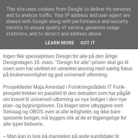
This site uses cookies from Google to deliver its services
Arkitektur & Miljøteknologi
and to analyze traffic. Your IP address and user-agent are
shared with Google along with performance and security
metrics to ensure quality of service, generate usage
statistics, and to detect and address abuse.
17 mars 2011
Svakt nivå- og ingen Design for alle-pris
LEARN MORE
GOT IT
Ingen fikk spesialprisen Design for alle på den årlige
Designdagen 16. mars. "Design for alle"-prisen skal gis til
noen som har utviklet en utmerket løsning med særlig fokus
på brukervennlighet og god universell utforming.
Prosjektleder Maja Arnestad i Forskningsrådets IT Funk-
prosjekt trekker en parallell til den debatten som har pågått
om kravet til universell utforming av nye boliger i den nye
plan- og bygningsloven. Da klaget store utbyggere som
Selvaag og OBOS over at alle leiligheter, og ikke bare
spesielle boliger, må bygges slik at de er tilgjengelige for
alle typer beboere.
– Man kan jo lure på mangelen på gode kandidater til