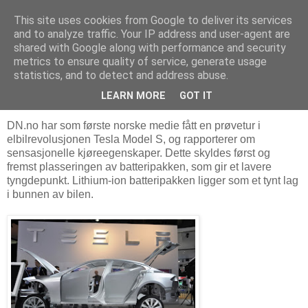
This site uses cookies from Google to deliver its services
Arkitektur & Miljøteknologi
and to analyze traffic. Your IP address and user-agent are
shared with Google along with performance and security
metrics to ensure quality of service, generate usage
statistics, and to detect and address abuse.
04 oktober 2011
Nå kommer super-elbilen - Tesla S
LEARN MORE
GOT IT
DN.no har som første norske medie fått en prøvetur i
elbilrevolusjonen Tesla Model S, og rapporterer om
sensasjonelle kjøreegenskaper. Dette skyldes først og
fremst plasseringen av batteripakken, som gir et lavere
tyngdepunkt. Lithium-ion batteripakken ligger som et tynt lag
i bunnen av bilen.