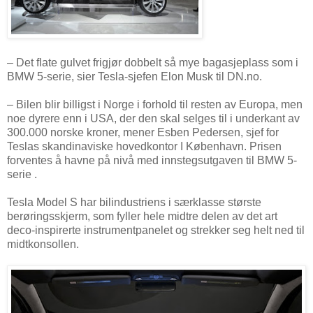
– Det flate gulvet frigjør dobbelt så mye bagasjeplass som i
BMW 5-serie, sier Tesla-sjefen Elon Musk til DN.no.
– Bilen blir billigst i Norge i forhold til resten av Europa, men
noe dyrere enn i USA, der den skal selges til i underkant av
300.000 norske kroner, mener Esben Pedersen, sjef for
Teslas skandinaviske hovedkontor I København. Prisen
forventes å havne på nivå med innstegsutgaven til BMW 5-
serie .
Tesla Model S har bilindustriens i særklasse største
berøringsskjerm, som fyller hele midtre delen av det art
deco-inspirerte instrumentpanelet og strekker seg helt ned til
midtkonsollen.