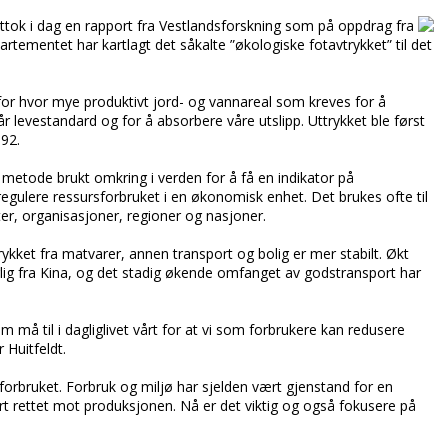
ttok i dag en rapport fra Vestlandsforskning som på oppdrag fra
rtementet har kartlagt det såkalte ”økologiske fotavtrykket” til det
 for hvor mye produktivt jord- og vannareal som kreves for å
r levestandard og for å absorbere våre utslipp. Uttrykket ble først
992.
 metode brukt omkring i verden for å få en indikator på
regulere ressursforbruket i en økonomisk enhet. Det brukes ofte til
ter, organisasjoner, regioner og nasjoner.
rykket fra matvarer, annen transport og bolig er mer stabilt. Økt
ærlig fra Kina, og det stadig økende omfanget av godstransport har
m må til i dagliglivet vårt for at vi som forbrukere kan redusere
 Huitfeldt.
forbruket. Forbruk og miljø har sjelden vært gjenstand for en
rt rettet mot produksjonen. Nå er det viktig og også fokusere på