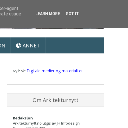
user-agent
erate usage
LEARN MORE
GOT IT
ON
ANNET
Digitale medier og materialitet
Ny bok:
Om Arkitekturnytt
Redaksjon
Arkitekturnytt.no utgis av JH Infodesign.