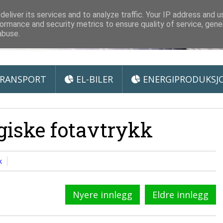
 Miljøteknologi
eliver its services and to analyze traffic. Your IP address and 
ormance and security metrics to ensure quality of service, gen
abuse.
RANSPORT
EL-BILER
ENERGIPRODUKSJ
iske fotavtrykk
k
Nyere innlegg
Eldre innlegg