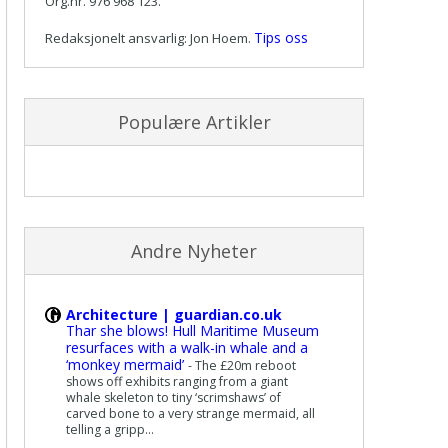
Org.nr. 976 968 123.
Tips oss
Redaksjonelt ansvarlig: Jon Hoem.
Populære Artikler
Andre Nyheter
Architecture | guardian.co.uk
Thar she blows! Hull Maritime Museum
resurfaces with a walk-in whale and a
‘monkey mermaid’
-
The £20m reboot
shows off exhibits ranging from a giant
whale skeleton to tiny ‘scrimshaws’ of
carved bone to a very strange mermaid, all
telling a gripp...