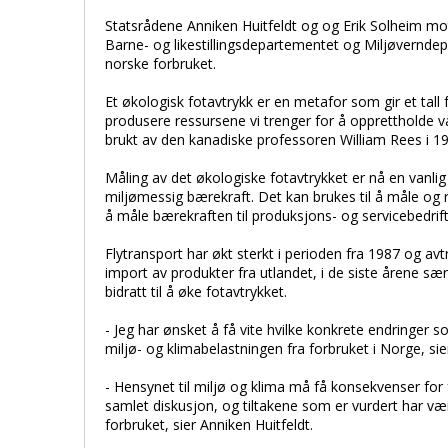
Statsrådene Anniken Huitfeldt og og Erik Solheim mo
Barne- og likestillingsdepartementet og Miljøverndepa
norske forbruket.
Et økologisk fotavtrykk er en metafor som gir et tall
produsere ressursene vi trenger for å opprettholde vå
brukt av den kanadiske professoren William Rees i 1
Måling av det økologiske fotavtrykket er nå en vanlig
miljømessig bærekraft. Det kan brukes til å måle og 
å måle bærekraften til produksjons- og servicebedrif
Flytransport har økt sterkt i perioden fra 1987 og avt
import av produkter fra utlandet, i de siste årene s
bidratt til å øke fotavtrykket.
- Jeg har ønsket å få vite hvilke konkrete endringer so
miljø- og klimabelastningen fra forbruket i Norge, sier
- Hensynet til miljø og klima må få konsekvenser for 
samlet diskusjon, og tiltakene som er vurdert har væ
forbruket, sier Anniken Huitfeldt.