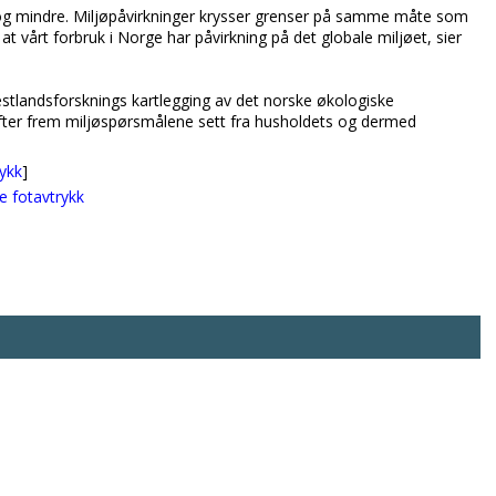
e og mindre. Miljøpåvirkninger krysser grenser på samme måte som
t vårt forbruk i Norge har påvirkning på det globale miljøet, sier
Vestlandsforsknings kartlegging av det norske økologiske
 løfter frem miljøspørsmålene sett fra husholdets og dermed
rykk
]
e fotavtrykk