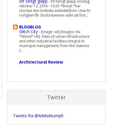
Ett farligt glapp
-
Ett farligt glapp onsdag,
oktober 12, 2016 - 10:25 *Brexit *har
chockat den brittiska arkitektkåren. Utan fri
rörlighet får Storbritannien svårt att fort...
BLDGBLOG
Glitch City
-
[image: oil] [Images: Via
*Wired* UK]. Sites of urban infrastructure
and other industrial facilities integral to
municipal management, from fire stations
t...
Architectural Review
-
Twitter
Tweets fra @Arkitekturnytt