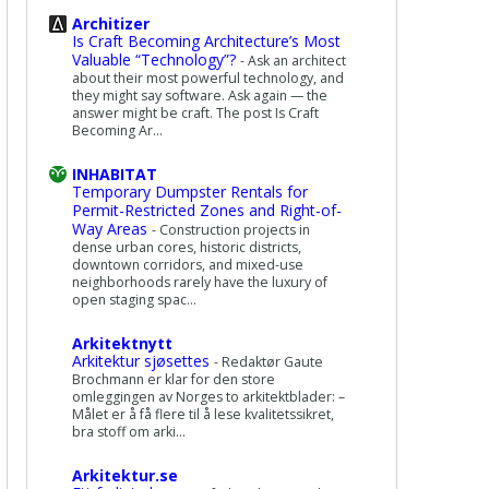
Architizer
Is Craft Becoming Architecture’s Most
Valuable “Technology”?
-
Ask an architect
about their most powerful technology, and
they might say software. Ask again — the
answer might be craft. The post Is Craft
Becoming Ar...
INHABITAT
Temporary Dumpster Rentals for
Permit-Restricted Zones and Right-of-
Way Areas
-
Construction projects in
dense urban cores, historic districts,
downtown corridors, and mixed-use
neighborhoods rarely have the luxury of
open staging spac...
Arkitektnytt
Arkitektur sjøsettes
-
Redaktør Gaute
Brochmann er klar for den store
omleggingen av Norges to arkitektblader: –
Målet er å få flere til å lese kvalitetssikret,
bra stoff om arki...
Arkitektur.se