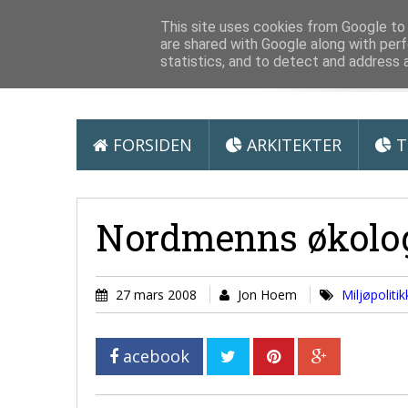
Arkitektur &
This site uses cookies from Google to d
are shared with Google along with perf
statistics, and to detect and address 
FORSIDEN
ARKITEKTER
T
Nordmenns økolog
27 mars 2008
Jon Hoem
Miljøpolitik
acebook