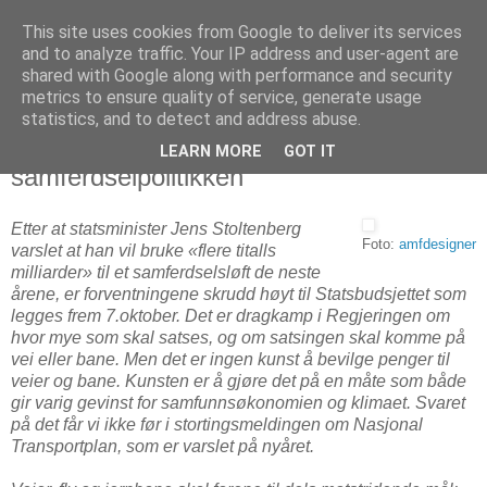
This site uses cookies from Google to deliver its services
Arkitektur & Miljøteknologi
and to analyze traffic. Your IP address and user-agent are
shared with Google along with performance and security
metrics to ensure quality of service, generate usage
statistics, and to detect and address abuse.
29 september 2008
Behov for nye grep i
LEARN MORE
GOT IT
samferdselpolitikken
Etter at statsminister Jens Stoltenberg
Foto:
amfdesigner
varslet at han vil bruke «flere titalls
milliarder» til et samferdselsløft de neste
årene, er forventningene skrudd høyt til Statsbudsjettet som
legges frem 7.oktober. Det er dragkamp i Regjeringen om
hvor mye som skal satses, og om satsingen skal komme på
vei eller bane. Men det er ingen kunst å bevilge penger til
veier og bane. Kunsten er å gjøre det på en måte som både
gir varig gevinst for samfunnsøkonomien og klimaet. Svaret
på det får vi ikke før i stortingsmeldingen om Nasjonal
Transportplan, som er varslet på nyåret.