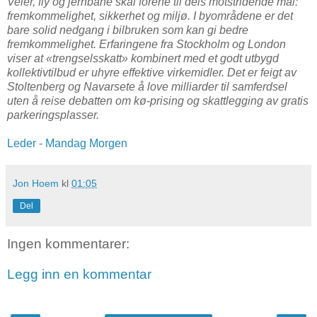
Veier, fly og jernbane skal forene til dels motstridende mål:
fremkommelighet, sikkerhet og miljø. I byområdene er det
bare solid nedgang i bilbruken som kan gi bedre
fremkommelighet. Erfaringene fra Stockholm og London
viser at «trengselsskatt» kombinert med et godt utbygd
kollektivtilbud er uhyre effektive virkemidler. Det er feigt av
Stoltenberg og Navarsete å love milliarder til samferdsel
uten å reise debatten om kø-prising og skattlegging av gratis
parkeringsplasser.
Leder - Mandag Morgen
Jon Hoem
kl
01:05
Del
Ingen kommentarer:
Legg inn en kommentar