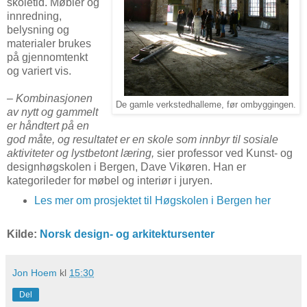
skoletid. Møbler og
innredning,
belysning og
materialer brukes
på gjennomtenkt
og variert vis.
– Kombinasjonen
De gamle verkstedhalleme, før ombyggingen.
av nytt og gammelt
er håndtert på en
god måte, og resultatet er en skole som innbyr til sosiale
aktiviteter og lystbetont læring,
sier professor ved Kunst- og
designhøgskolen i Bergen, Dave Vikøren. Han er
kategorileder for møbel og interiør i juryen.
Les mer om prosjektet til Høgskolen i Bergen her
Kilde:
Norsk design- og arkitektursenter
Jon Hoem
kl
15:30
Del