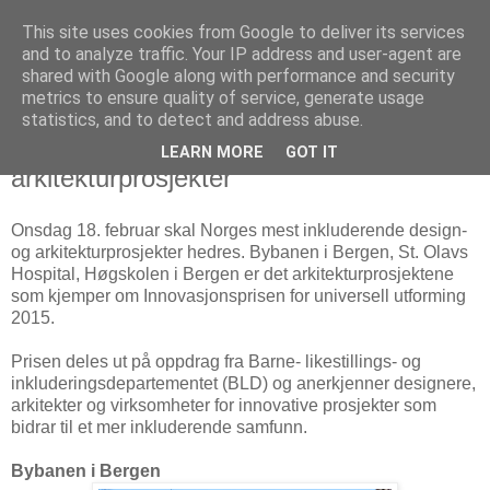
This site uses cookies from Google to deliver its services
Arkitektur & Miljøteknologi
and to analyze traffic. Your IP address and user-agent are
shared with Google along with performance and security
metrics to ensure quality of service, generate usage
statistics, and to detect and address abuse.
12 februar 2015
Norges mest inkluderende
LEARN MORE
GOT IT
arkitekturprosjekter
Onsdag 18. februar skal Norges mest inkluderende design-
og arkitekturprosjekter hedres. Bybanen i Bergen, St. Olavs
Hospital, Høgskolen i Bergen er det arkitekturprosjektene
som kjemper om Innovasjonsprisen for universell utforming
2015.
Prisen deles ut på oppdrag fra Barne- likestillings- og
inkluderingsdepartementet (BLD) og anerkjenner designere,
arkitekter og virksomheter for innovative prosjekter som
bidrar til et mer inkluderende samfunn.
Bybanen i Bergen